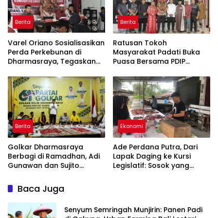
Berita
Berita
Varel Oriano Sosialisasikan
Ratusan Tokoh
Perda Perkebunan di
Masyarakat Padati Buka
Dharmasraya, Tegaskan
Puasa Bersama PDIP
Komitmen Perjuangkan
Dharmasraya, Semangat
Hak Petani Sawit
Soliditas Kader Menguat
Berita
Ekonomi
Golkar Dharmasraya
Ade Perdana Putra, Dari
Berbagi di Ramadhan, Adi
Lapak Daging ke Kursi
Gunawan dan Sujito
Legislatif: Sosok yang
Perkuat Kekompakan
Selalu Dicari Warga
Kader
Dharmasraya
Baca Juga
Senyum Semringah Munjirin: Panen Padi