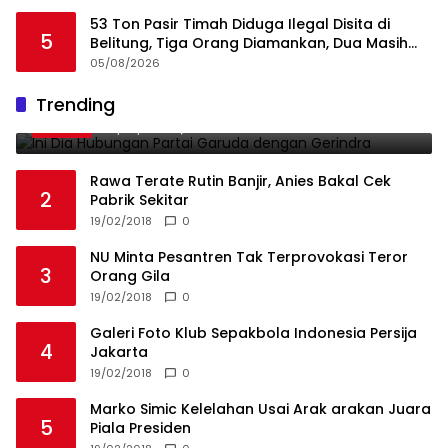
53 Ton Pasir Timah Diduga Ilegal Disita di
5
Belitung, Tiga Orang Diamankan, Dua Masih
Diburu
05/08/2026
Ini Dia Hubungan Partai Garuda dengan
Trending
1
Gerindra
19/02/2018
0
Rawa Terate Rutin Banjir, Anies Bakal Cek
2
Pabrik Sekitar
19/02/2018
0
NU Minta Pesantren Tak Terprovokasi Teror
3
Orang Gila
19/02/2018
0
Galeri Foto Klub Sepakbola Indonesia Persija
4
Jakarta
19/02/2018
0
Marko Simic Kelelahan Usai Arak arakan Juara
5
Piala Presiden