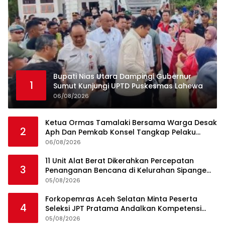
Bupati Nias Utara Dampingi Gubernur
1
Sumut Kunjungi UPTD Puskesmas Lahewa
06/08/2026
Ketua Ormas Tamalaki Bersama Warga Desak
2
Aph Dan Pemkab Konsel Tangkap Pelaku
Angkut Cangkang Sawit Overload, Truk PT KAP
06/08/2026
Melintas Jalan Umum
11 Unit Alat Berat Dikerahkan Percepatan
3
Penanganan Bencana di Kelurahan Sipange
Kecamatan Tukka
05/08/2026
Forkopemras Aceh Selatan Minta Peserta
4
Seleksi JPT Pratama Andalkan Kompetensi
dan Integritas, Bukan Kedekatan
05/08/2026