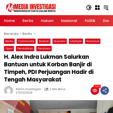
Langsung
ke
konten
Home
Berita
Hukum
Nasional
Politik
Daer
Beranda
Berita
Berita
Community
Daerah
Ekonomi
Lifestyle
Nasional
Opini
Pendidikan
Peristiwa
H. Alex Indra Lukman Salurkan
Bantuan untuk Korban Banjir di
Timpeh, PDI Perjuangan Hadir di
Tengah Masyarakat
1663
Admin Investigasi
2 Min Baca
27/02/2025