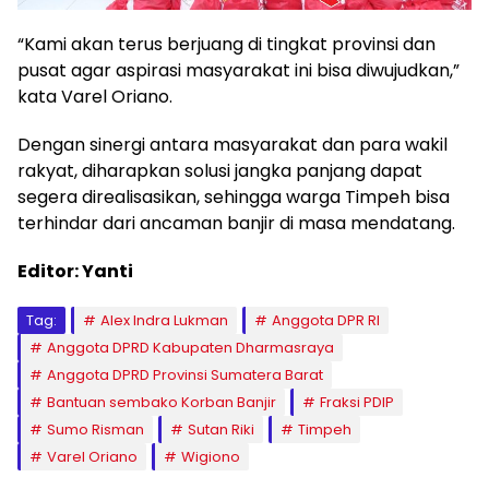
“Kami akan terus berjuang di tingkat provinsi dan
pusat agar aspirasi masyarakat ini bisa diwujudkan,”
kata Varel Oriano.
Dengan sinergi antara masyarakat dan para wakil
rakyat, diharapkan solusi jangka panjang dapat
segera direalisasikan, sehingga warga Timpeh bisa
terhindar dari ancaman banjir di masa mendatang.
Editor: Yanti
Tag:
Alex Indra Lukman
Anggota DPR RI
Anggota DPRD Kabupaten Dharmasraya
Anggota DPRD Provinsi Sumatera Barat
Bantuan sembako Korban Banjir
Fraksi PDIP
Sumo Risman
Sutan Riki
Timpeh
Varel Oriano
Wigiono