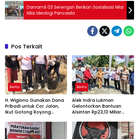
Danramil 03 Serengan Berikan Sosialisasi Nilai
Nilai Ideologi Pancasila
Pos Terkait
Berita
Berita
H. Wigiono Gunakan Dana
Alek Indra Lukman
Pribadi untuk Cor Jalan,
Gelontorkan Bantuan
Ikut Gotong Royong
Alsintan Rp23,13 Miliar
Bersama Warga Timpeh
untuk Petani Dharmasraya,
Dorong Modernisasi
Pertanian