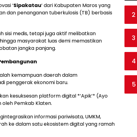
vasi ‘
Sipakatau
‘ dari Kabupaten Maros yang
an dan penanganan tuberkulosis (TB) berbasis
2
sisi medis, tetapi juga aktif melibatkan
3
 hingga masyarakat luas demi memastikan
gobatan jangka panjang.
4
t Pembangunan
adalah kemampuan daerah dalam
di penggerak ekonomi baru.
5
an kesuksesan platform digital *’Apik’* (Ayo
n oleh Pemkab Klaten.
ngintegrasikan informasi pariwisata, UMKM,
rah ke dalam satu ekosistem digital yang ramah