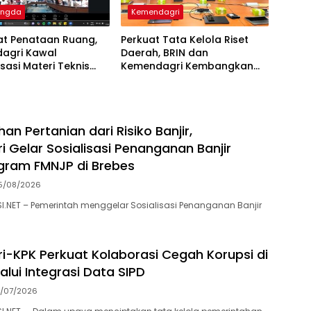
angda
Kemendagri
at Penataan Ruang,
Perkuat Tata Kelola Riset
agri Kawal
Daerah, BRIN dan
isasi Materi Teknis
Kemendagri Kembangkan
 Pesisir Provinsi
Hub Inovasi
Barat Daya
han Pertanian dari Risiko Banjir,
 Gelar Sosialisasi Penanganan Banjir
ogram FMNJP di Brebes
5/08/2026
I.NET – Pemerintah menggelar Sosialisasi Penanganan Banjir
-KPK Perkuat Kolaborasi Cegah Korupsi di
lui Integrasi Data SIPD
1/07/2026