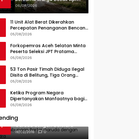
Dan Pemkab Konsel Tangkap
06/08/2026
Pelaku Angkut Cangkang
Sawit Overload, Truk PT KAP
11 Unit Alat Berat Dikerahkan
Melintas Jalan Umum
Percepatan Penanganan Bencana
di Kelurahan Sipange Kecamatan
05/08/2026
Tukka
Forkopemras Aceh Selatan Minta
Peserta Seleksi JPT Pratama
Andalkan Kompetensi dan
05/08/2026
Integritas, Bukan Kedekatan
53 Ton Pasir Timah Diduga Ilegal
Disita di Belitung, Tiga Orang
Diamankan, Dua Masih Diburu
05/08/2026
Ketika Program Negara
Dipertanyakan Manfaatnya bagi
Seluruh Penggiat Literasi
05/08/2026
ending
Ini Dia Hubungan Partai
1
Garuda dengan Gerindra
19/02/2018
0