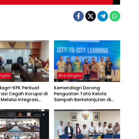
angda
Bina Bangda
agri-KPK Perkuat
Kemendagri Dorong
asi Cegah Korupsi di
Penguatan Tata Kelola
Melalui Integrasi
Sampah Berkelanjutan di
PD
Daerah