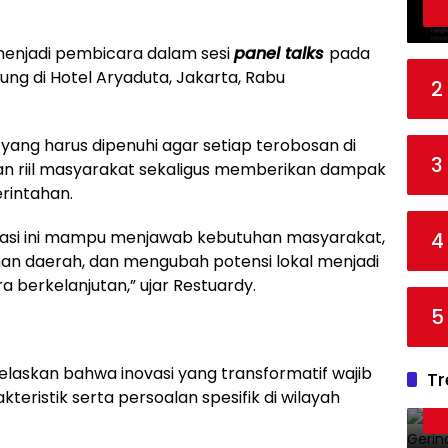
menjadi pembicara dalam sesi
panel talks
pada
ung di Hotel Aryaduta, Jakarta, Rabu
2
 yang harus dipenuhi agar setiap terobosan di
3
 riil masyarakat sekaligus memberikan dampak
rintahan.
vasi ini mampu menjawab kebutuhan masyarakat,
4
n daerah, dan mengubah potensi lokal menjadi
a berkelanjutan,” ujar Restuardy.
5
laskan bahwa inovasi yang transformatif wajib
Tr
kteristik serta persoalan spesifik di wilayah