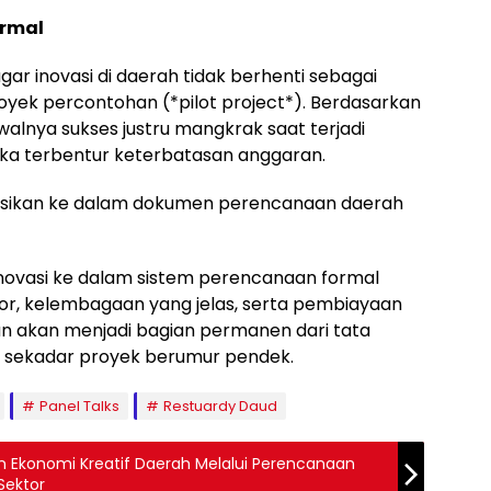
ormal
ar inovasi di daerah tidak berhenti sebagai
royek percontohan (*pilot project*). Berdasarkan
alnya sukses justru mangkrak saat terjadi
ka terbentur keterbatasan anggaran.
tegrasikan ke dalam dokumen perencanaan daerah
inovasi ke dalam sistem perencanaan formal
ktor, kelembagaan yang jelas, serta pembiayaan
an akan menjadi bagian permanen dari tata
 sekadar proyek berumur pendek.
Panel Talks
Restuardy Daud
 Ekonomi Kreatif Daerah Melalui Perencanaan
 Sektor