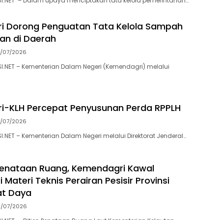
SI.NET – Dalam upaya menciptakan tata kelola pemerintahan…
i Dorong Penguatan Tata Kelola Sampah
tan di Daerah
1/07/2026
I.NET – Kementerian Dalam Negeri (Kemendagri) melalui
i-KLH Percepat Penyusunan Perda RPPLH
9/07/2026
I.NET – Kementerian Dalam Negeri melalui Direktorat Jenderal…
Penataan Ruang, Kemendagri Kawal
i Materi Teknis Perairan Pesisir Provinsi
at Daya
6/07/2026