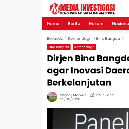
Langsung
ke
konten
Home
Berita
Hukum
Nasiona
Beranda
Kemendagri
Bina Bangda
Bina Bangda
Kemendagri
Dirjen Bina Bang
agar Inovasi Dae
Berkelanjutan
Shendy Marwan
2 Min Baca
25/06/2026