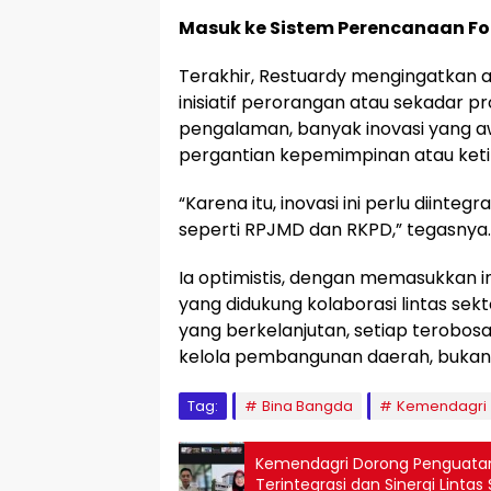
Masuk ke Sistem Perencanaan F
Terakhir, Restuardy mengingatkan ag
inisiatif perorangan atau sekadar p
pengalaman, banyak inovasi yang aw
pergantian kepemimpinan atau keti
“Karena itu, inovasi ini perlu diin
seperti RPJMD dan RKPD,” tegasnya.
Ia optimistis, dengan memasukkan 
yang didukung kolaborasi lintas se
yang berkelanjutan, setiap terobos
kelola pembangunan daerah, bukan
Tag:
Bina Bangda
Kemendagri
Kemendagri Dorong Penguatan
Terintegrasi dan Sinergi Lintas