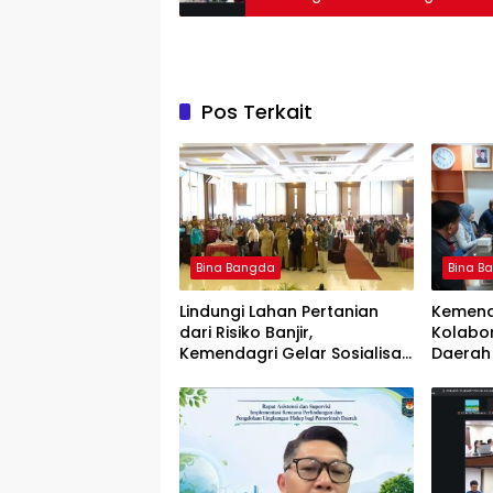
Pos Terkait
Bina Bangda
Bina B
Lindungi Lahan Pertanian
Kemend
dari Risiko Banjir,
Kolabor
Kemendagri Gelar Sosialisasi
Daerah 
Penanganan Banjir Melalui
Data SI
Program FMNJP di Brebes