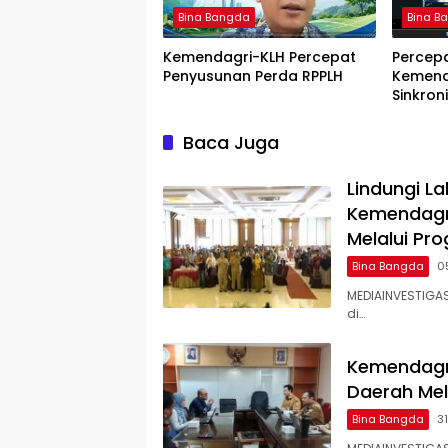
Bina Bangda
Bina B
Kemendagri-KLH Percepat
Percep
Penyusunan Perda RPPLH
Kemend
Sinkron
Perairan
Papua 
Baca Juga
Lindungi La
Kemendagri
Melalui Pr
Bina Bangda
0
MEDIAINVESTIGAS
di…
Kemendagri
Daerah Mela
Bina Bangda
3