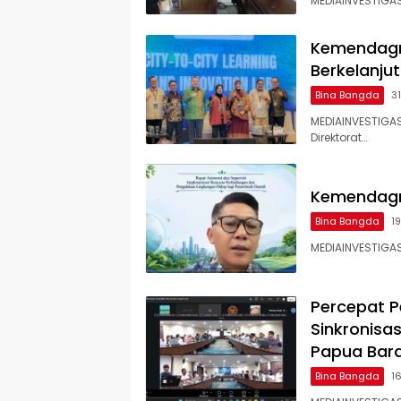
MEDIAINVESTIGA
Kemendagr
Berkelanju
Bina Bangda
3
MEDIAINVESTIGAS
Direktorat…
Kemendagr
Bina Bangda
1
MEDIAINVESTIGAS
Percepat 
Sinkronisas
Papua Bar
Bina Bangda
1