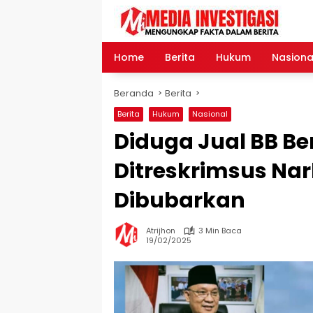
Langsung
ke
konten
Home
Berita
Hukum
Nasiona
Beranda
Berita
Berita
Hukum
Nasional
Diduga Jual BB Be
Ditreskrimsus Na
Dibubarkan
Atrijhon
3 Min Baca
19/02/2025