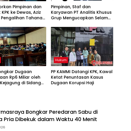
orkan Pimpinan dan
Pimpinan, Staf dan
k KPK ke Dewas, Aziz
Karyawan PT Analitis Khusus
: Pengalihan Tahanan
Grup Mengucapkan Selamat
Diduga Cederai
Menunaikan Ibadah Puasa
an
Ramadhan 1447 H
Hukum
Bongkar Dugaan
PP KAMMI Datangi KPK, Kawal
aan Rp6 Miliar oleh
Ketat Penuntasan Kasus
Kejagung di Sidang
Dugaan Korupsi Haji
enezer
rmasraya Bongkar Peredaran Sabu di
iga Pria Dibekuk dalam Waktu 40 Menit
026