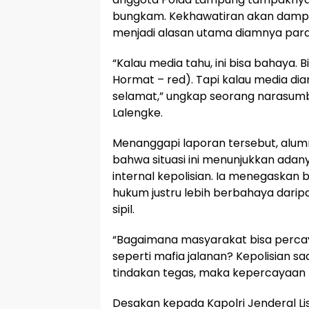
bungkam. Kekhawatiran akan dampa
menjadi alasan utama diamnya para 
“Kalau media tahu, ini bisa bahaya
Hormat – red). Tapi kalau media dia
selamat,” ungkap seorang narasumb
Lalengke.
Menanggapi laporan tersebut, alumn
bahwa situasi ini menunjukkan ada
internal kepolisian. Ia menegaskan
hukum justru lebih berbahaya darip
sipil.
“Bagaimana masyarakat bisa percaya
seperti mafia jalanan? Kepolisian saa
tindakan tegas, maka kepercayaan pu
Desakan kepada Kapolri Jenderal Li