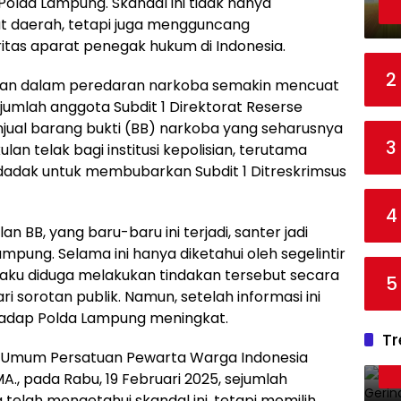
olda Lampung. Skandal ini tidak hanya
kat daerah, tetapi juga mengguncang
itas aparat penegak hukum di Indonesia.
2
sian dalam peredaran narkoba semakin mencuat
jumlah anggota Subdit 1 Direktorat Reserse
ual barang bukti (BB) narkoba yang seharusnya
3
lan telak bagi institusi kepolisian, terutama
dadak untuk membubarkan Subdit 1 Ditreskrimsus
4
an BB, yang baru-baru ini terjadi, santer jadi
mpung. Selama ini hanya diketahui oleh segelintir
pelaku diduga melakukan tindakan tersebut secara
5
i sorotan publik. Namun, setelah informasi ini
hadap Polda Lampung meningkat.
Tr
a Umum Persatuan Pewarta Warga Indonesia
MA., pada Rabu, 19 Februari 2025, sejumlah
elah mengetahui skandal ini, tetapi memilih