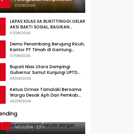
Guru, Pemkab Jajaki Kerja
07/08/2026
Sama dengan Pascasarjana
USK
LAPAS KELAS IIA BUKITTINGGI GELAR
AKSI BAKTI SOSIAL, BAGIKAN
SEMBAKO KEPADA MASYARAKAT
07/08/2026
SEKITAR
Demo Penambang Berujung Ricuh,
Kantor PT Timah di Gantung
Terbakar; Tuntutan Tata Niaga
07/08/2026
Timah Jadi Sorotan
Bupati Nias Utara Dampingi
Gubernur Sumut Kunjungi UPTD
Puskesmas Lahewa
06/08/2026
Ketua Ormas Tamalaki Bersama
Warga Desak Aph Dan Pemkab
Konsel Tangkap Pelaku Angkut
06/08/2026
Cangkang Sawit Overload, Truk
PT KAP Melintas Jalan Umum
ending
Ini Dia Hubungan Partai
1
Garuda dengan Gerindra
19/02/2018
0