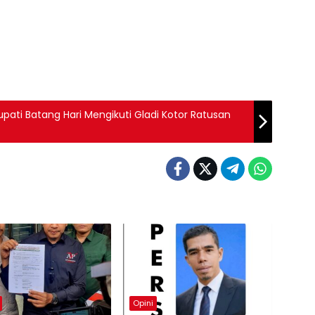
upati Batang Hari Mengikuti Gladi Kotor Ratusan
Opini