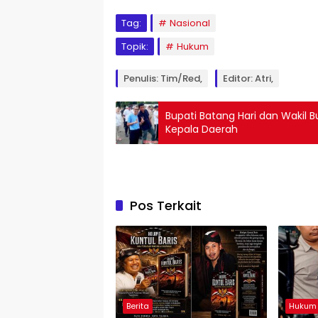
Tag:
Nasional
Topik:
Hukum
Penulis: Tim/Red,
Editor: Atri,
Bupati Batang Hari dan Wakil B
Kepala Daerah
Pos Terkait
Berita
Hukum