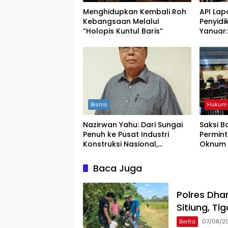
Menghidupkan Kembali Roh
API Lap
Kebangsaan Melalui
Penyidi
“Holopis Kuntul Baris”
Yanuar
Yaqut 
Keadil
Bisnis
Hukum
Nazirwan Yahu: Dari Sungai
Saksi 
Penuh ke Pusat Industri
Permint
Konstruksi Nasional,
Oknum 
Konsistensi yang
Noel Eb
Menyalakan Perusahaan
Baca Juga
Polres Dha
Sitiung, T
Berita
07/08/2