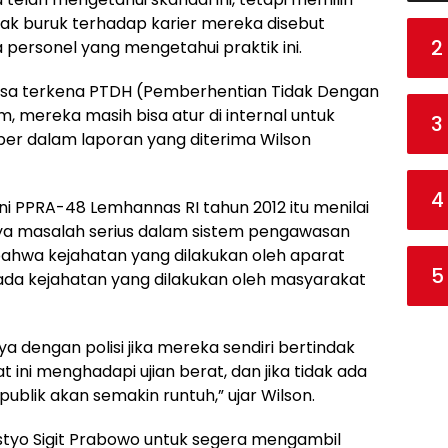
k buruk terhadap karier mereka disebut
2
personel yang mengetahui praktik ini.
. Bisa terkena PTDH (Pemberhentian Tidak Dengan
m, mereka masih bisa atur di internal untuk
3
er dalam laporan yang diterima Wilson
4
i PPRA-48 Lemhannas RI tahun 2012 itu menilai
nya masalah serius dalam sistem pengawasan
 bahwa kejahatan yang dilakukan oleh aparat
5
ada kejahatan yang dilakukan oleh masyarakat
 dengan polisi jika mereka sendiri bertindak
t ini menghadapi ujian berat, dan jika tidak ada
blik akan semakin runtuh,” ujar Wilson.
styo Sigit Prabowo untuk segera mengambil