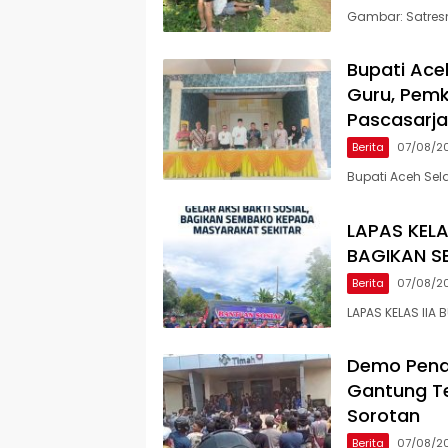
Gambar: Satres
Bupati Ace
Guru, Pemk
Pascasarj
Berita
07/08/2
Bupati Aceh Sel
LAPAS KELA
BAGIKAN S
Berita
07/08/2
LAPAS KELAS IIA 
Demo Penam
Gantung Te
Sorotan
Berita
07/08/2