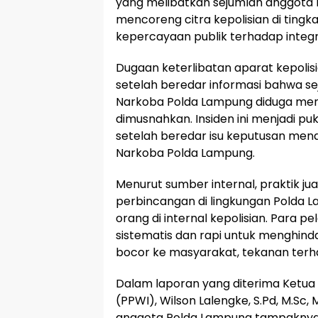
yang melibatkan sejumlah anggota P
mencoreng citra kepolisian di ting
kepercayaan publik terhadap integr
Dugaan keterlibatan aparat kepoli
setelah beredar informasi bahwa se
Narkoba Polda Lampung diduga menj
dimusnahkan. Insiden ini menjadi puku
setelah beredar isu keputusan men
Narkoba Polda Lampung.
Menurut sumber internal, praktik jual
perbincangan di lingkungan Polda La
orang di internal kepolisian. Para 
sistematis dan rapi untuk menghindar
bocor ke masyarakat, tekanan ter
Dalam laporan yang diterima Ketu
(PPWI), Wilson Lalengke, S.Pd, M.Sc, 
anggota Polda Lampung tampaknya t