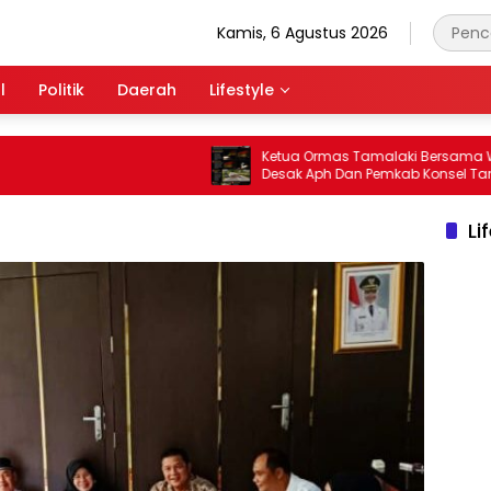
Kamis, 6 Agustus 2026
l
Politik
Daerah
Lifestyle
Ketua Ormas Tamalaki Bersama Warga
Desak Aph Dan Pemkab Konsel Tangkap
Pelaku Angkut Cangkang Sawit Overload,
Truk PT KAP Melintas Jalan Umum
Li