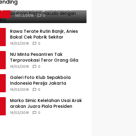
ending
Ini Dia Hubungan Partai
1
Garuda dengan Gerindra
19/02/2018
0
Rawa Terate Rutin Banjir, Anies
Bakal Cek Pabrik Sekitar
19/02/2018
0
NU Minta Pesantren Tak
Terprovokasi Teror Orang Gila
19/02/2018
0
Galeri Foto Klub Sepakbola
Indonesia Persija Jakarta
19/02/2018
0
Marko Simic Kelelahan Usai Arak
arakan Juara Piala Presiden
19/02/2018
0