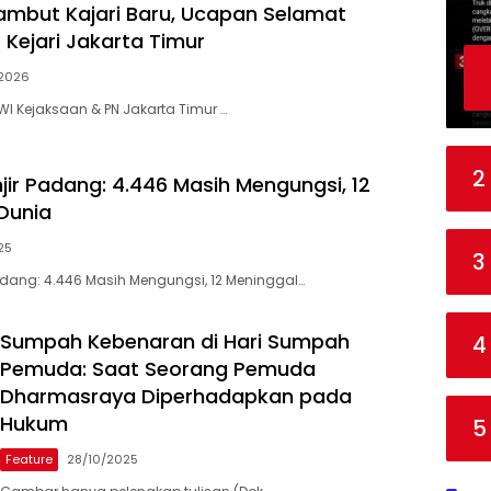
ambut Kajari Baru, Ucapan Selamat
 Kejari Jakarta Timur
/2026
WI Kejaksaan & PN Jakarta Timur …
2
jir Padang: 4.446 Masih Mengungsi, 12
Dunia
25
3
adang: 4.446 Masih Mengungsi, 12 Meninggal…
Sumpah Kebenaran di Hari Sumpah
4
Pemuda: Saat Seorang Pemuda
Dharmasraya Diperhadapkan pada
Hukum
5
Feature
28/10/2025