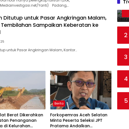
Gambar hanya pelengkap tulisan‎ (Dok,
Tr
Mediainvestigasi.net/Yanti) ‎Padang,…
n Ditutup untuk Pasar Angkringan Malam,
 Tembilahan Sampaikan Keberatan ke
l
2
025
utup untuk Pasar Angkringan Malam, Kantor…
3
4
5
Berita
 Alat Berat Dikerahkan
Forkopemras Aceh Selatan
atan Penanganan
Minta Peserta Seleksi JPT
a di Kelurahan
Pratama Andalkan