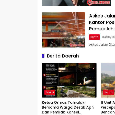
Askes Jala
Kantor Pos
Pemda Inhi
Berita
04/10/2
Askes Jalan Dit
Berita Daerah
Berita
Berita
Ketua Ormas Tamalaki
11 Unit
Bersama Warga Desak Aph
Percep
Dan Pemkab Konsel
Bencan