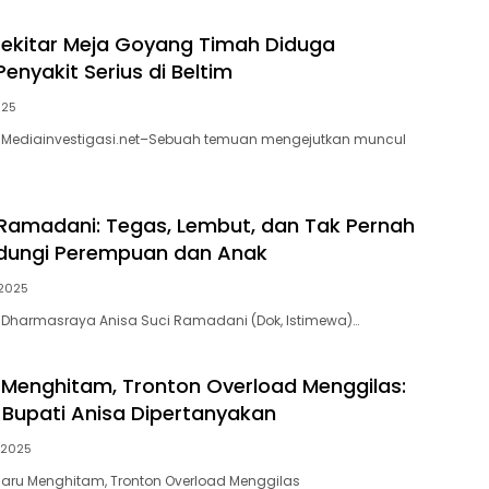
e Kecamatan Tukka
Kompetensi dan Integritas,
Bukan Kedekatan
 Sekitar Meja Goyang Timah Diduga
enyakit Serius di Beltim
025
 – Mediainvestigasi.net–Sebuah temuan mengejutkan muncul
 Ramadani: Tegas, Lembut, dan Tak Pernah
ndungi Perempuan dan Anak
2025
 Dharmasraya Anisa Suci Ramadani (Dok, Istimewa)…
 Menghitam, Tronton Overload Menggilas:
 Bupati Anisa Dipertanyakan
/2025
aru Menghitam, Tronton Overload Menggilas