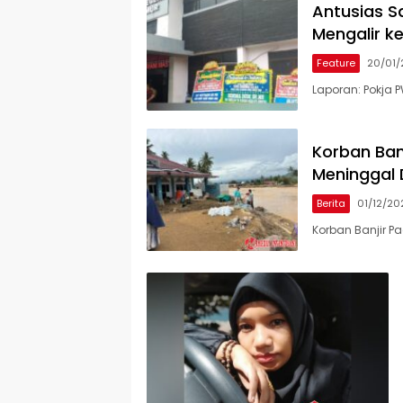
Antusias S
Mengalir ke
Feature
20/01
Laporan: Pokja P
Korban Ban
Meninggal 
Berita
01/12/20
Korban Banjir P