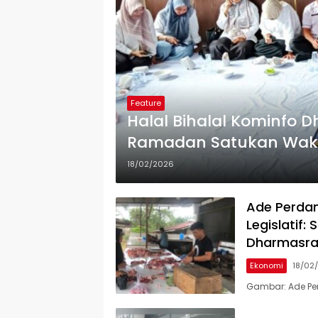
Feature
Halal Bihalal Kominfo
Ramadan Satukan Wakil
18/02/2026
Ade Perdan
Legislatif:
Dharmasr
Ekonomi
18/02
Gambar: Ade Per