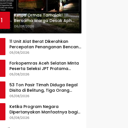
Ketua Ormas Tamalaki
1
Bersama Warga Desak Aph
Dan Pemkab Konsel Tangkap
06/08/2026
Pelaku Angkut Cangkang
Sawit Overload, Truk PT KAP
11 Unit Alat Berat Dikerahkan
Melintas Jalan Umum
Percepatan Penanganan Bencana
di Kelurahan Sipange Kecamatan
05/08/2026
Tukka
Forkopemras Aceh Selatan Minta
Peserta Seleksi JPT Pratama
Andalkan Kompetensi dan
05/08/2026
Integritas, Bukan Kedekatan
53 Ton Pasir Timah Diduga Ilegal
Disita di Belitung, Tiga Orang
Diamankan, Dua Masih Diburu
05/08/2026
Ketika Program Negara
Dipertanyakan Manfaatnya bagi
Seluruh Penggiat Literasi
05/08/2026