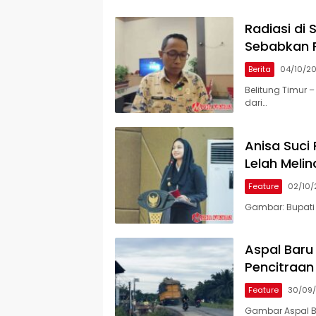
Tangkap Pelaku Angkut
Sipang
Cangkang Sawit Overload,
Radiasi di
Truk PT KAP Melintas Jalan
Sebabkan P
Umum
Berita
04/10/2
Belitung Timur
dari…
Anisa Suci
Lelah Meli
Feature
02/10/
Gambar: Bupati
Aspal Baru
Pencitraan
Feature
30/09
Gambar Aspal B