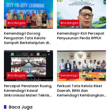
FMNJP di Brebes
Bina Bangda
Bina Bangda
Kemendagri Dorong
Kemendagri-KLH Percepat
Penguatan Tata Kelola
Penyusunan Perda RPPLH
Sampah Berkelanjutan di
Daerah
Bina Bangda
Kemendagri
Percepat Penataan Ruang,
Perkuat Tata Kelola Riset
Kemendagri Kawal
Daerah, BRIN dan
Sinkronisasi Materi Teknis
Kemendagri Kembangkan
Perairan Pesisir Provinsi
Hub Inovasi
Papua Barat Daya
Baca Juga