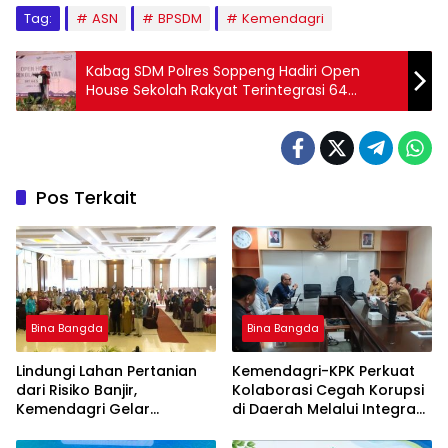
Tag:
ASN
BPSDM
Kemendagri
Kabag SDM Polres Soppeng Hadiri Open
House Sekolah Rakyat Terintegrasi 64
Soppeng, Wujud Dukungan Peningkatan
Akses Pendidikan.
Pos Terkait
Bina Bangda
Bina Bangda
Lindungi Lahan Pertanian
Kemendagri-KPK Perkuat
dari Risiko Banjir,
Kolaborasi Cegah Korupsi
Kemendagri Gelar
di Daerah Melalui Integrasi
Sosialisasi Penanganan
Data SIPD
Banjir Melalui Program