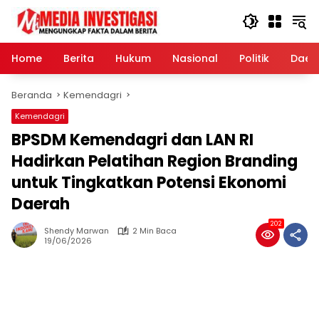
Langsung
ke
konten
Home
Berita
Hukum
Nasional
Politik
Daer
Beranda
Kemendagri
Kemendagri
BPSDM Kemendagri dan LAN RI
Hadirkan Pelatihan Region Branding
untuk Tingkatkan Potensi Ekonomi
Daerah
202
Shendy Marwan
2 Min Baca
19/06/2026