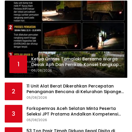
Ketua Ormas Tamalaki Bersama Warga
1
Desak Aph Dan Pemkab Konsel Tangkap
Pelaku Angkut Cangkang Sawit Overload,
06/08/2026
Truk PT KAP Melintas Jalan Umum
11 Unit Alat Berat Dikerahkan Percepatan
2
Penanganan Bencana di Kelurahan Sipange
Kecamatan Tukka
05/08/2026
Forkopemras Aceh Selatan Minta Peserta
3
Seleksi JPT Pratama Andalkan Kompetensi
dan Integritas, Bukan Kedekatan
05/08/2026
53 Ton Pasir Timah Diduga Ilegal Disita di