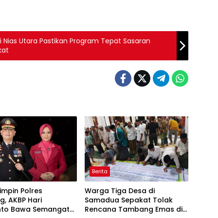
ti Nias Utara Pastikan Program Tepat Sasaran
kat
Berita
impin Polres
Warga Tiga Desa di
, AKBP Hari
Samadua Sepakat Tolak
nto Bawa Semangat
Rencana Tambang Emas di