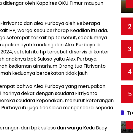
sa didengar oleh Kapolres OKU Timur maupun
itriyanto dan alex Purbaya oleh Beberapa
2
ait HP, warga Kedu berharap Keadilan itu ada,
a setempat terkait hp tersebut, sebelumnya
rupakan ayah kandung dari Alex Purbaya di
3
24, setelah itu hp tersebut di servis di konter
oleh anaknya bpk Suloso yaitu Alex Purbaya,
umah kediaman almarhum Orang tua Fitriyanto
4
umah keduanya berdekatan tidak jauh.
tempat bahwa Alex Purbaya yang merupakan
5
 harinya dekat dengan saudara Fitriyanto
mereka saudara keponakan, menurut keterangan
 Purbaya itu juga tidak bisa mengendarai sepeda
Tr
eterangan dari bpk suloso dan warga Kedu Buay