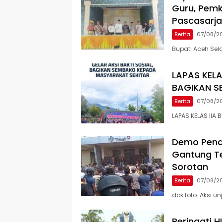
Guru, Pemk
Pascasarj
Berita
07/08/2
Bupati Aceh Sel
LAPAS KELA
BAGIKAN S
Berita
07/08/2
LAPAS KELAS IIA 
Demo Penam
Gantung Te
Sorotan
Berita
07/08/2
dok foto: Aksi 
Peringati 