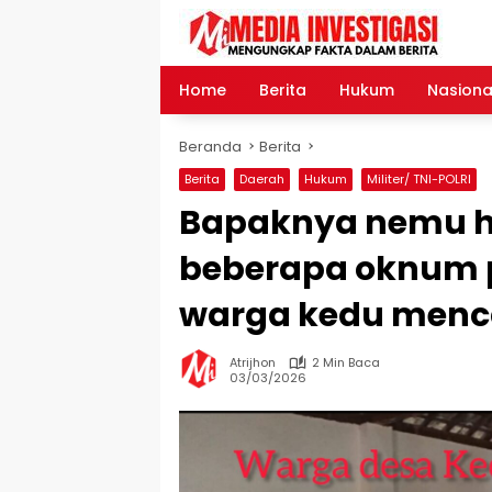
Langsung
ke
konten
Home
Berita
Hukum
Nasiona
Beranda
Berita
Berita
Daerah
Hukum
Militer/ TNI-POLRI
Bapaknya nemu h
beberapa oknum po
warga kedu menca
Atrijhon
2 Min Baca
03/03/2026