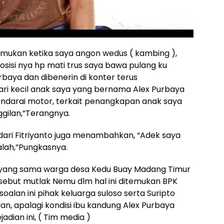
emukan ketika saya angon wedus ( kambing ),
posisi nya hp mati trus saya bawa pulang ku
baya dan dibenerin di konter terus
ari kecil anak saya yang bernama Alex Purbaya
ndarai motor, terkait penangkapan anak saya
gilan,”Terangnya.
 dari Fitriyanto juga menambahkan, “Adek saya
alah,”Pungkasnya.
 yang sama warga desa Kedu Buay Madang Timur
ebut mutlak Nemu dlm hal ini ditemukan BPK
soalan ini pihak keluarga suloso serta Suripto
n, apalagi kondisi ibu kandung Alex Purbaya
dian ini, ( Tim media )