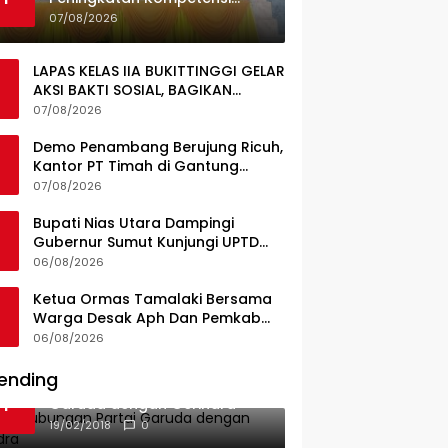
Guru, Pemkab Jajaki Kerja
07/08/2026
Sama dengan Pascasarjana
USK
LAPAS KELAS IIA BUKITTINGGI GELAR
AKSI BAKTI SOSIAL, BAGIKAN
SEMBAKO KEPADA MASYARAKAT
07/08/2026
SEKITAR
Demo Penambang Berujung Ricuh,
Kantor PT Timah di Gantung
Terbakar; Tuntutan Tata Niaga
07/08/2026
Timah Jadi Sorotan
Bupati Nias Utara Dampingi
Gubernur Sumut Kunjungi UPTD
Puskesmas Lahewa
06/08/2026
Ketua Ormas Tamalaki Bersama
Warga Desak Aph Dan Pemkab
Konsel Tangkap Pelaku Angkut
06/08/2026
Cangkang Sawit Overload, Truk
PT KAP Melintas Jalan Umum
ending
Ini Dia Hubungan Partai
1
Garuda dengan Gerindra
19/02/2018
0