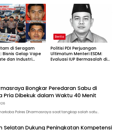
dian dan Pelayanan
Air Sialang
s
Berita
itam di Seragam
Politisi PDI Perjuangan
: Bisnis Gelap Vape
Ultimatum Menteri ESDM:
te dan Industri
Evaluasi IUP Bermasalah di
san di Jantung
Aceh Sebelum 17 Agustus
ian
rmasraya Bongkar Peredaran Sabu di
iga Pria Dibekuk dalam Waktu 40 Menit
026
narkoba Polres Dharmasraya saat tangkap salah satu…
h Selatan Dukung Peningkatan Kompetensi