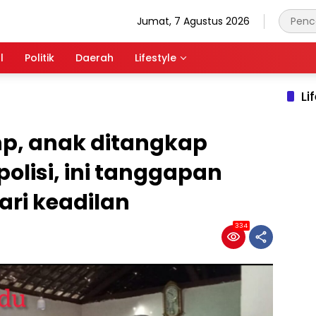
Jumat, 7 Agustus 2026
l
Politik
Daerah
Lifestyle
Li
p, anak ditangkap
lisi, ini tanggapan
ri keadilan
334