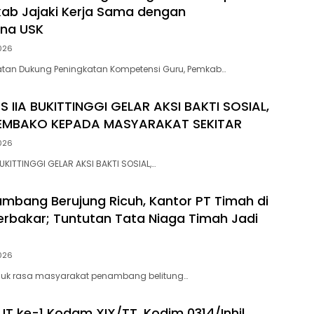
ab Jajaki Kerja Sama dengan
ana USK
026
atan Dukung Peningkatan Kompetensi Guru, Pemkab…
S IIA BUKITTINGGI GELAR AKSI BAKTI SOSIAL,
EMBAKO KEPADA MASYARAKAT SEKITAR
026
BUKITTINGGI GELAR AKSI BAKTI SOSIAL,…
bang Berujung Ricuh, Kantor PT Timah di
rbakar; Tuntutan Tata Niaga Timah Jadi
026
unjuk rasa masyarakat penambang belitung…
HUT ke-1 Kodam XIX/TT, Kodim 0314/Inhil