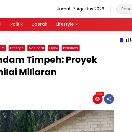
Jumat, 7 Agustus 2026
l
Politik
Daerah
Lifestyle
Li
kum
Lifestyle
Nasional
Opini
Peristiwa
endam Timpeh: Proyek
ilai Miliaran
2753