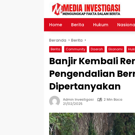
Langsung
ke
konten
Home
Berita
Hukum
Nasiona
Beranda
Berita
Berita
Community
Daerah
Ekonomi
Hu
Banjir Kembali R
Pengendalian Bern
Dipertanyakan
Admin Investigasi
2 Min Baca
21/02/2025