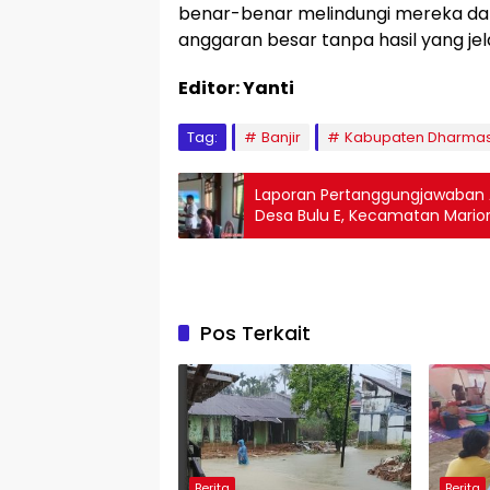
benar-benar melindungi mereka da
anggaran besar tanpa hasil yang jel
Editor: Yanti
Tag:
Banjir
Kabupaten Dharma
Laporan Pertanggungjawaban 
Desa Bulu E, Kecamatan Mario
Pos Terkait
Berita
Berita