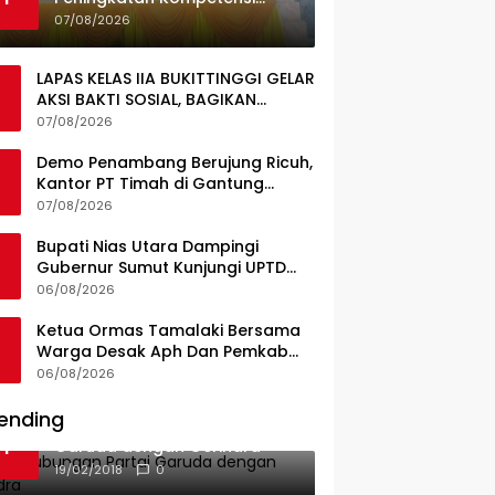
Guru, Pemkab Jajaki Kerja
07/08/2026
Sama dengan Pascasarjana
USK
LAPAS KELAS IIA BUKITTINGGI GELAR
AKSI BAKTI SOSIAL, BAGIKAN
SEMBAKO KEPADA MASYARAKAT
07/08/2026
SEKITAR
Demo Penambang Berujung Ricuh,
Kantor PT Timah di Gantung
Terbakar; Tuntutan Tata Niaga
07/08/2026
Timah Jadi Sorotan
Bupati Nias Utara Dampingi
Gubernur Sumut Kunjungi UPTD
Puskesmas Lahewa
06/08/2026
Ketua Ormas Tamalaki Bersama
Warga Desak Aph Dan Pemkab
Konsel Tangkap Pelaku Angkut
06/08/2026
Cangkang Sawit Overload, Truk
PT KAP Melintas Jalan Umum
ending
Ini Dia Hubungan Partai
1
Garuda dengan Gerindra
19/02/2018
0