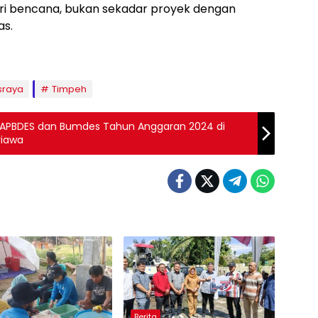
ri bencana, bukan sekadar proyek dengan
as.
sraya
Timpeh
APBDES dan Bumdes Tahun Anggaran 2024 di
riawa
Berita