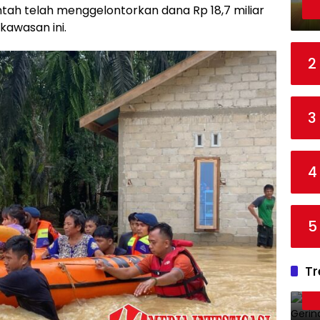
tah telah menggelontorkan dana Rp 18,7 miliar
kawasan ini.
2
3
4
5
Tr