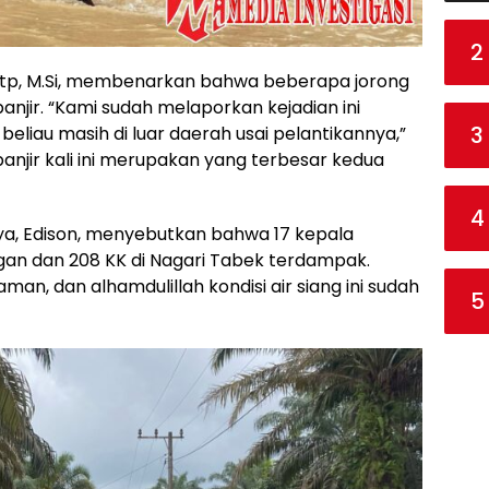
2
S.Stp, M.Si, membenarkan bahwa beberapa jorong
njir. “Kami sudah melaporkan kejadian ini
3
eliau masih di luar daerah usai pelantikannya,”
banjir kali ini merupakan yang terbesar kedua
4
a, Edison, menyebutkan bahwa 17 kepala
gan dan 208 KK di Nagari Tabek terdampak.
an, dan alhamdulillah kondisi air siang ini sudah
5