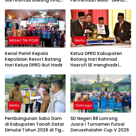
dari Rantau Bakung Inhu,
Permintaan Maaf “Lewat
Siapa Bermain?
Rilis” Wakil Bupati
Militer/ TNI-POLRI
Berita
Kenal Pamit Kepala
Ketua DPRD Kabupaten
Kepolisian Resort Batang
Batang Hari Rahmad
Hari ‎Ketua DPRD Ikut Hadir
Hasrofi SE menghadiri
Upacara Peringatan HUT
Bank Jambi
Berita
Olahraga
Pembangunan Sabo Dam
SD Negeri 88 Lonrong
di Kabupaten Tanah Datar
Juara I Turnamen Futsal
Dimulai Tahun 2026 di Tiga
Darusshalahin Cup V 2026
Lokasi