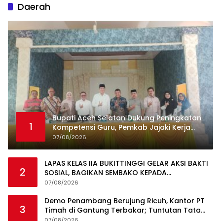
Daerah
Bupati Aceh Selatan Dukung Peningkatan
1
Kompetensi Guru, Pemkab Jajaki Kerja
Sama dengan Pascasarjana USK
07/08/2026
LAPAS KELAS IIA BUKITTINGGI GELAR AKSI BAKTI
2
SOSIAL, BAGIKAN SEMBAKO KEPADA
MASYARAKAT SEKITAR
07/08/2026
Demo Penambang Berujung Ricuh, Kantor PT
3
Timah di Gantung Terbakar; Tuntutan Tata
Niaga Timah Jadi Sorotan
07/08/2026