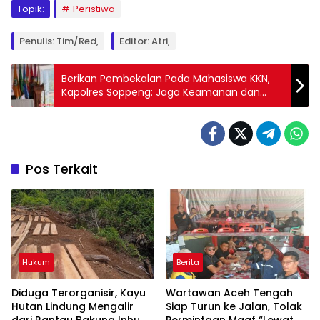
Topik:
Peristiwa
Penulis: Tim/Red,
Editor: Atri,
Berikan Pembekalan Pada Mahasiswa KKN,
Kapolres Soppeng: Jaga Keamanan dan
Ketertiban di Lokasi Kegiatan
Pos Terkait
Hukum
Berita
Diduga Terorganisir, Kayu
Wartawan Aceh Tengah
Hutan Lindung Mengalir
Siap Turun ke Jalan, Tolak