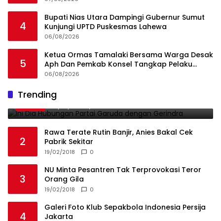
Bupati Nias Utara Dampingi Gubernur Sumut
4
Kunjungi UPTD Puskesmas Lahewa
06/08/2026
Ketua Ormas Tamalaki Bersama Warga Desak
5
Aph Dan Pemkab Konsel Tangkap Pelaku
Angkut Cangkang Sawit Overload, Truk PT KAP
06/08/2026
Melintas Jalan Umum
Ini Dia Hubungan Partai Garuda dengan
Trending
1
Gerindra
19/02/2018
0
Rawa Terate Rutin Banjir, Anies Bakal Cek
2
Pabrik Sekitar
19/02/2018
0
NU Minta Pesantren Tak Terprovokasi Teror
3
Orang Gila
19/02/2018
0
Galeri Foto Klub Sepakbola Indonesia Persija
4
Jakarta