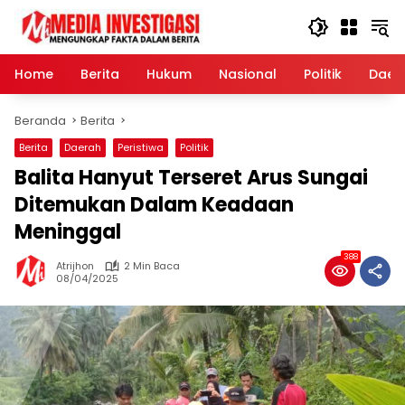
Langsung
ke
konten
Home
Berita
Hukum
Nasional
Politik
Daer
Beranda
Berita
Berita
Daerah
Peristiwa
Politik
Balita Hanyut Terseret Arus Sungai
Ditemukan Dalam Keadaan
Meninggal
388
Atrijhon
2 Min Baca
08/04/2025