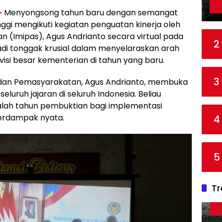
–
Menyongsong tahun baru dengan semangat
nggi mengikuti kegiatan penguatan kinerja oleh
n (Imipas), Agus Andrianto secara virtual pada
2
jadi tonggak krusial dalam menyelaraskan arah
si besar kementerian di tahun yang baru.
3
 dan Pemasyarakatan, Agus Andrianto, membuka
luruh jajaran di seluruh Indonesia. Beliau
ah tahun pembuktian bagi implementasi
berdampak nyata.
4
5
Tr