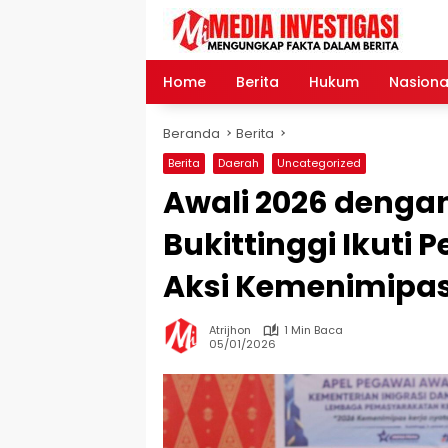
Langsung
ke
konten
Home
Berita
Hukum
Nasiona
Beranda
Berita
Berita
Daerah
Uncategorized
Awali 2026 denga
Bukittinggi Ikuti
Aksi Kemenimipa
Atrijhon
1 Min Baca
05/01/2026