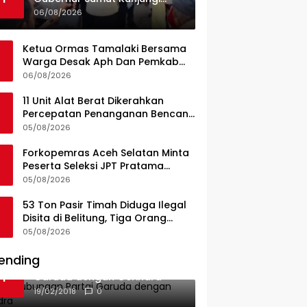
UPTD Puskesmas Lahewa
06/08/2026
Ketua Ormas Tamalaki Bersama
Warga Desak Aph Dan Pemkab
Konsel Tangkap Pelaku Angkut
06/08/2026
Cangkang Sawit Overload, Truk
PT KAP Melintas Jalan Umum
11 Unit Alat Berat Dikerahkan
Percepatan Penanganan Bencana
di Kelurahan Sipange Kecamatan
05/08/2026
Tukka
Forkopemras Aceh Selatan Minta
Peserta Seleksi JPT Pratama
Andalkan Kompetensi dan
05/08/2026
Integritas, Bukan Kedekatan
53 Ton Pasir Timah Diduga Ilegal
Disita di Belitung, Tiga Orang
Diamankan, Dua Masih Diburu
05/08/2026
ending
Ini Dia Hubungan Partai
1
Garuda dengan Gerindra
19/02/2018
0