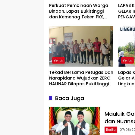
Perkuat Pembinaan Warga
LAPAS K
Binaan, Lapas Bukittinggi
GELAR 
dan Kemenag Teken PKS,
PENGA
Resmikan Pesantren dan
PEMASY
salurkan bantuan sosial
DARI H
NARKOB
Berita
Berita
Tekad Bersama Petugas Dan
Lapas K
Narapidana Wujudkan ZERO
Gelar A
HALINAR Dilapas Bukittinggi
Lingku
HBP ke
Baca Juga
Mauluik Ga
dan Nuans
Berita
07/08/2