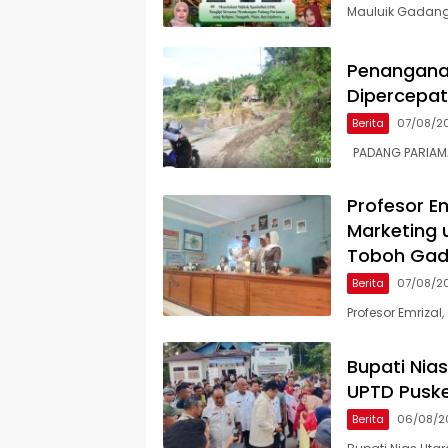
Mauluik Gadang
Penangana
Dipercepat,
Berita
07/08/2
PADANG PARIAMAN
Profesor Em
Marketing 
Toboh Ga
Berita
07/08/2
Profesor Emrizal,
Bupati Nia
UPTD Pusk
Berita
06/08/2