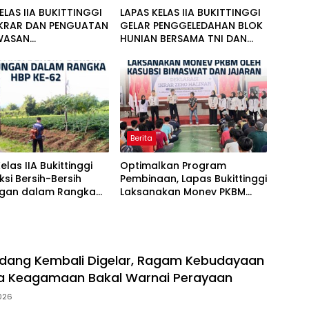
ELAS IIA BUKITTINGGI
LAPAS KELAS IIA BUKITTINGGI
IKRAR DAN PENGUATAN
GELAR PENGGELEDAHAN BLOK
WASAN
HUNIAN BERSAMA TNI DAN
ARAKATAN BERSIH
POLRI
ANDPHONE ILEGAL,
A, DAN PENIPUAN
Berita
elas IIA Bukittinggi
Optimalkan Program
ksi Bersih-Bersih
Pembinaan, Lapas Bukittinggi
ngan dalam Rangka
Laksanakan Monev PKBM
-62
oleh Kasubsi Bimaswat dan
Jajaran
dang Kembali Digelar, Ragam Kebudayaan
a Keagamaan Bakal Warnai Perayaan
026