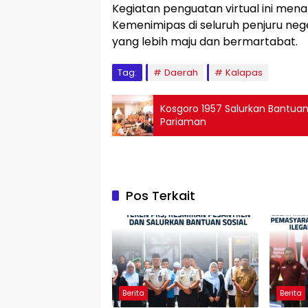
Kegiatan penguatan virtual ini mena
Kemenimipas di seluruh penjuru ne
yang lebih maju dan bermartabat.
Tag:
Daerah
Kalapas
Kosgoro 1957 Salurkan Bantuan
Pariaman
Pos Terkait
Berita
Berita