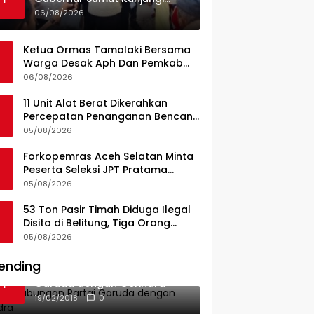
UPTD Puskesmas Lahewa
06/08/2026
Ketua Ormas Tamalaki Bersama
Warga Desak Aph Dan Pemkab
Konsel Tangkap Pelaku Angkut
06/08/2026
Cangkang Sawit Overload, Truk
PT KAP Melintas Jalan Umum
11 Unit Alat Berat Dikerahkan
Percepatan Penanganan Bencana
di Kelurahan Sipange Kecamatan
05/08/2026
Tukka
Forkopemras Aceh Selatan Minta
Peserta Seleksi JPT Pratama
Andalkan Kompetensi dan
05/08/2026
Integritas, Bukan Kedekatan
53 Ton Pasir Timah Diduga Ilegal
Disita di Belitung, Tiga Orang
Diamankan, Dua Masih Diburu
05/08/2026
ending
Ini Dia Hubungan Partai
1
Garuda dengan Gerindra
19/02/2018
0