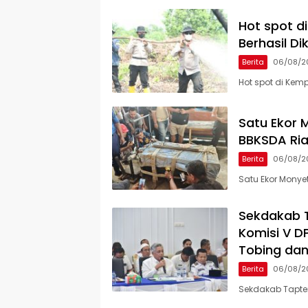
Hot spot d
Berhasil Di
Berita
06/08/2
Hot spot di Kem
Satu Ekor M
BBKSDA Ria
Berita
06/08/2
Satu Ekor Monyet
Sekdakab 
Komisi V D
Tobing dan
Berita
06/08/2
Sekdakab Tapte