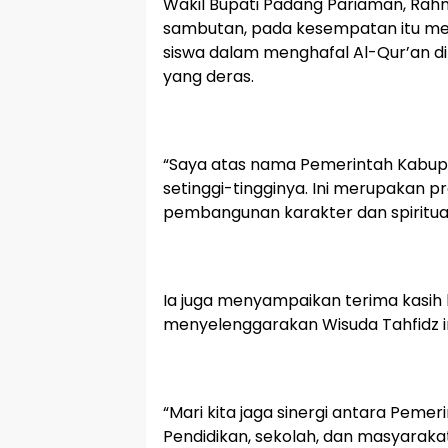
Wakil Bupati Padang Pariaman, Rah
sambutan, pada kesempatan itu me
siswa dalam menghafal Al-Qur’an di 
yang deras.
“Saya atas nama Pemerintah Kabu
setinggi-tingginya. Ini merupakan p
pembangunan karakter dan spiritual
Ia juga menyampaikan terima kasih
menyelenggarakan Wisuda Tahfidz in
“Mari kita jaga sinergi antara Pem
Pendidikan, sekolah, dan masyarak