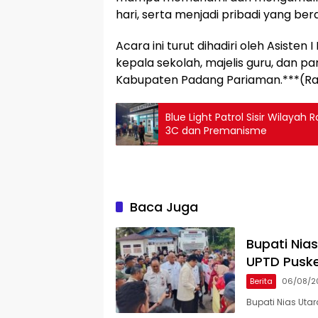
hari, serta menjadi pribadi yang ber
Acara ini turut dihadiri oleh Asiste
kepala sekolah, majelis guru, dan pa
Kabupaten Padang Pariaman.***(Ra
Blue Light Patrol Sisir Wilay
3C dan Premanisme
Baca Juga
Bupati Nia
UPTD Pusk
Berita
06/08/2
Bupati Nias Uta