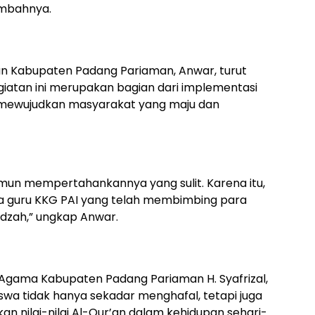
ambahnya.
an Kabupaten Padang Pariaman, Anwar, turut
atan ini merupakan bagian dari implementasi
an mewujudkan masyarakat yang maju dan
mun mempertahankannya yang sulit. Karena itu,
a guru KKG PAI yang telah membimbing para
idzah,” ungkap Anwar.
Agama Kabupaten Padang Pariaman H. Syafrizal,
swa tidak hanya sekadar menghafal, tetapi juga
ilai-nilai Al-Qur’an dalam kehidupan sehari-