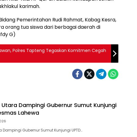
akhlakul karimah.
n I Bidang Pemerintahan Rudi Rahmat, Kabag Kesra,
ra orang tua siswa dari berbagai daerah di
fdy G)
ah Rawan, Polres Tapteng Tegaskan Komitmen Cegah
s Utara Dampingi Gubernur Sumut Kunjungi
esmas Lahewa
026
ra Dampingi Gubernur Sumut Kunjungi UPTD…