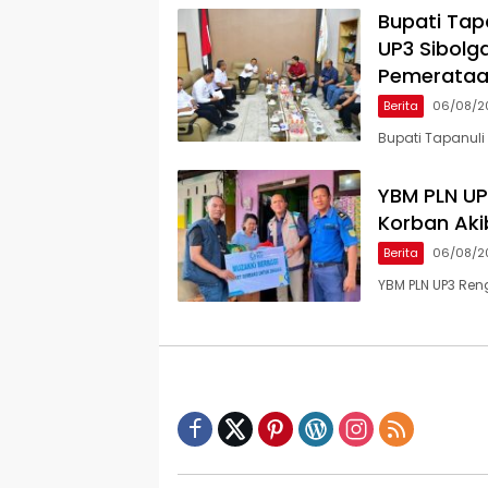
Bupati Tap
UP3 Sibolga
Pemerataan
Berita
06/08/2
Bupati Tapanuli
YBM PLN UP
Korban Aki
Berita
06/08/2
YBM PLN UP3 Re