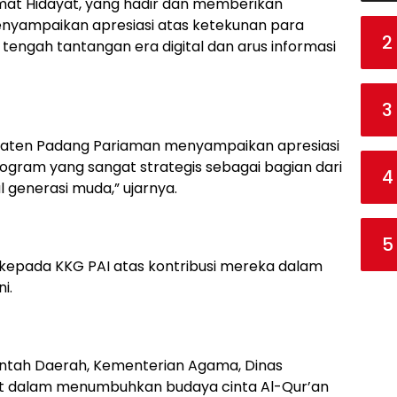
mat Hidayat, yang hadir dan memberikan
nyampaikan apresiasi atas ketekunan para
2
tengah tantangan era digital dan arus informasi
3
paten Padang Pariaman menyampaikan apresiasi
rogram yang sangat strategis sebagai bagian dari
4
 generasi muda,” ujarnya.
5
 kepada KKG PAI atas kontribusi mereka dalam
i.
erintah Daerah, Kementerian Agama, Dinas
at dalam menumbuhkan budaya cinta Al-Qur’an