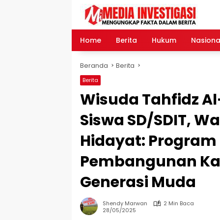
Langsung
ke
konten
Home
Berita
Hukum
Nasiona
Beranda
Berita
Berita
Wisuda Tahfidz Al-
Siswa SD/SDIT, Wa
Hidayat: Program
Pembangunan Kara
Generasi Muda
Shendy Marwan
2 Min Baca
28/05/2025