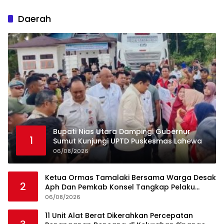
Daerah
Bupati Nias Utara Dampingi Gubernur
1
Sumut Kunjungi UPTD Puskesmas Lahewa
06/08/2026
Ketua Ormas Tamalaki Bersama Warga Desak
2
Aph Dan Pemkab Konsel Tangkap Pelaku
Angkut Cangkang Sawit Overload, Truk PT KAP
06/08/2026
Melintas Jalan Umum
11 Unit Alat Berat Dikerahkan Percepatan