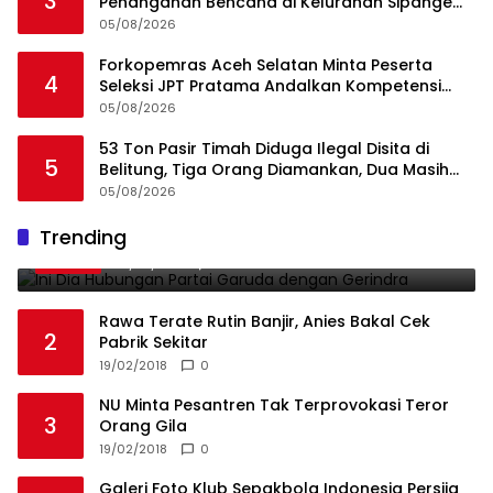
3
Penanganan Bencana di Kelurahan Sipange
Kecamatan Tukka
05/08/2026
Forkopemras Aceh Selatan Minta Peserta
4
Seleksi JPT Pratama Andalkan Kompetensi
dan Integritas, Bukan Kedekatan
05/08/2026
53 Ton Pasir Timah Diduga Ilegal Disita di
5
Belitung, Tiga Orang Diamankan, Dua Masih
Diburu
05/08/2026
Ini Dia Hubungan Partai Garuda dengan
Trending
1
Gerindra
19/02/2018
0
Rawa Terate Rutin Banjir, Anies Bakal Cek
2
Pabrik Sekitar
19/02/2018
0
NU Minta Pesantren Tak Terprovokasi Teror
3
Orang Gila
19/02/2018
0
Galeri Foto Klub Sepakbola Indonesia Persija