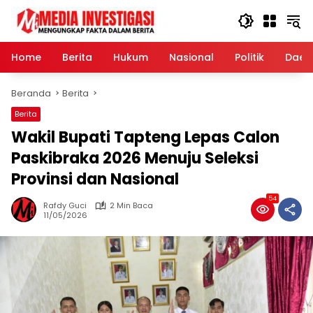
Langsung
ke
konten
Home
Berita
Hukum
Nasional
Politik
Daer
Beranda
Berita
Berita
Wakil Bupati Tapteng Lepas Calon
Paskibraka 2026 Menuju Seleksi
Provinsi dan Nasional
54
Rafdy Guci
2 Min Baca
11/05/2026