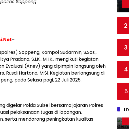
polres Soppeng
2
i.Net
–
3
apolres) Soppeng, Kompol Sudarmin, S.Sos.,
a Pradana, S.I.K., M.I.K., mengikuti kegiatan
an Evaluasi (Anev) yang dipimpin langsung oleh
4
rs. Rusdi Hartono, M.Si. Kegiatan berlangsung di
peng, pada Selasa pagi, 22 Juli 2025.
5
g digelar Polda Sulsel bersama jajaran Polres
Tr
uasi pelaksanaan tugas di lapangan,
n, serta mendorong peningkatan kualitas