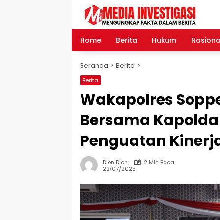
Langsung
ke
konten
Home
Berita
Hukum
Nasiona
Beranda
Berita
Berita
Wakapolres Soppe
Bersama Kapolda 
Penguatan Kinerj
Dion Dion
2 Min Baca
22/07/2025