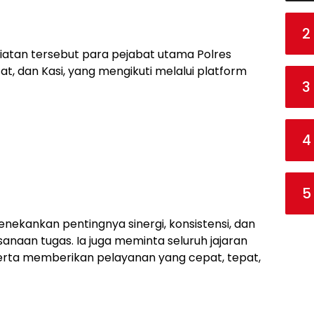
2
giatan tersebut para pejabat utama Polres
t, dan Kasi, yang mengikuti melalui platform
3
4
5
nekankan pentingnya sinergi, konsistensi, dan
anaan tugas. Ia juga meminta seluruh jajaran
serta memberikan pelayanan yang cepat, tepat,