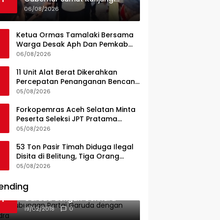
UPTD Puskesmas Lahewa
06/08/2026
Ketua Ormas Tamalaki Bersama
Warga Desak Aph Dan Pemkab
Konsel Tangkap Pelaku Angkut
06/08/2026
Cangkang Sawit Overload, Truk
PT KAP Melintas Jalan Umum
11 Unit Alat Berat Dikerahkan
Percepatan Penanganan Bencana
di Kelurahan Sipange Kecamatan
05/08/2026
Tukka
Forkopemras Aceh Selatan Minta
Peserta Seleksi JPT Pratama
Andalkan Kompetensi dan
05/08/2026
Integritas, Bukan Kedekatan
53 Ton Pasir Timah Diduga Ilegal
Disita di Belitung, Tiga Orang
Diamankan, Dua Masih Diburu
05/08/2026
ending
Ini Dia Hubungan Partai
1
Garuda dengan Gerindra
19/02/2018
0