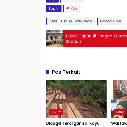
Topik:
Polri
Penulis: Muh.Tariqullah
Editor: Dion
Polres Tapanuli Tengah Tun
Sitahuis
Pos Terkait
Hukum
Berita
Diduga Terorganisir, Kayu
Wartaw