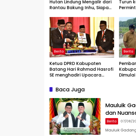
Hutan Lindung Mengalir dari
Turun k
Rantau Bakung Inhu, Siapa
Permin
Bermain?
Rilis” W
Berita
Berita
Ketua DPRD Kabupaten
Pemban
Batang Hari Rahmad Hasrofi
Kabupa
SE menghadiri Upacara
Dimulai
Peringatan HUT Bank Jambi
Lokasi
Baca Juga
Mauluik Ga
dan Nuans
Berita
07/08/2
Mauluik Gadang