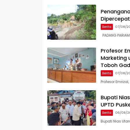
Penangana
Dipercepat,
Berita
07/08/2
PADANG PARIAMAN
Profesor Em
Marketing 
Toboh Ga
Berita
07/08/2
Profesor Emrizal,
Bupati Nia
UPTD Pusk
Berita
06/08/2
Bupati Nias Uta