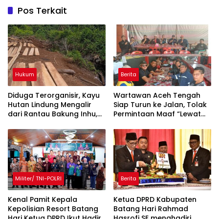
Pos Terkait
Hukum
Berita
Diduga Terorganisir, Kayu
Wartawan Aceh Tengah
Hutan Lindung Mengalir
Siap Turun ke Jalan, Tolak
dari Rantau Bakung Inhu,
Permintaan Maaf “Lewat
Siapa Bermain?
Rilis” Wakil Bupati
Militer/ TNI-POLRI
Berita
Kenal Pamit Kepala
Ketua DPRD Kabupaten
Kepolisian Resort Batang
Batang Hari Rahmad
Hari ‎Ketua DPRD Ikut Hadir
Hasrofi SE menghadiri