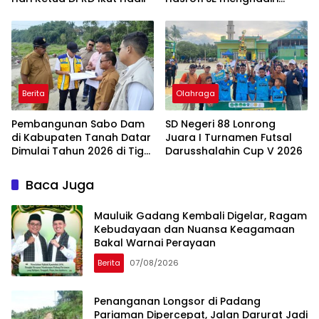
Upacara Peringatan HUT
Bank Jambi
Berita
Olahraga
Pembangunan Sabo Dam
SD Negeri 88 Lonrong
di Kabupaten Tanah Datar
Juara I Turnamen Futsal
Dimulai Tahun 2026 di Tiga
Darusshalahin Cup V 2026
Lokasi
Baca Juga
Mauluik Gadang Kembali Digelar, Ragam
Kebudayaan dan Nuansa Keagamaan
Bakal Warnai Perayaan
Berita
07/08/2026
Penanganan Longsor di Padang
Pariaman Dipercepat, Jalan Darurat Jadi