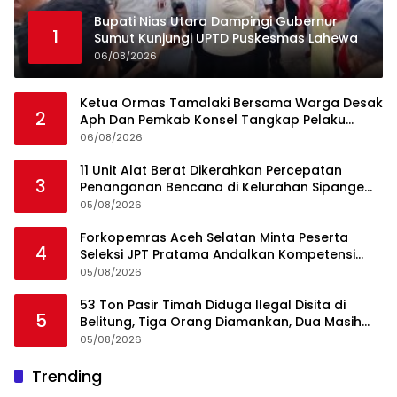
Bupati Nias Utara Dampingi Gubernur
1
Sumut Kunjungi UPTD Puskesmas Lahewa
06/08/2026
Ketua Ormas Tamalaki Bersama Warga Desak
2
Aph Dan Pemkab Konsel Tangkap Pelaku
Angkut Cangkang Sawit Overload, Truk PT KAP
06/08/2026
Melintas Jalan Umum
11 Unit Alat Berat Dikerahkan Percepatan
3
Penanganan Bencana di Kelurahan Sipange
Kecamatan Tukka
05/08/2026
Forkopemras Aceh Selatan Minta Peserta
4
Seleksi JPT Pratama Andalkan Kompetensi
dan Integritas, Bukan Kedekatan
05/08/2026
53 Ton Pasir Timah Diduga Ilegal Disita di
5
Belitung, Tiga Orang Diamankan, Dua Masih
Diburu
05/08/2026
Ini Dia Hubungan Partai Garuda dengan
Trending
1
Gerindra