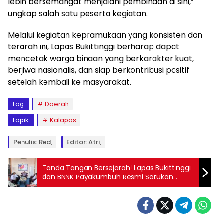
lebih bersemangat menjalani pembinaan di sini,”
ungkap salah satu peserta kegiatan.
Melalui kegiatan kepramukaan yang konsisten dan
terarah ini, Lapas Bukittinggi berharap dapat
mencetak warga binaan yang berkarakter kuat,
berjiwa nasionalis, dan siap berkontribusi positif
setelah kembali ke masyarakat.
Tag:
Daerah
Topik:
Kalapas
Penulis: Red,
Editor: Atri,
Tanda Tangan Bersejarah! Lapas Bukittinggi
dan BNNK Payakumbuh Resmi Satukan
Kekuatan Perangi Narkoba