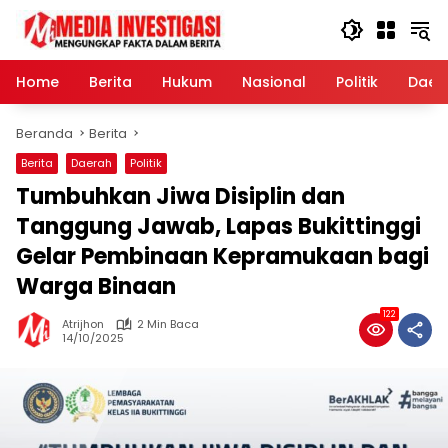
Langsung
ke
konten
Home
Berita
Hukum
Nasional
Politik
Daer
Beranda
Berita
Berita
Daerah
Politik
Tumbuhkan Jiwa Disiplin dan
Tanggung Jawab, Lapas Bukittinggi
Gelar Pembinaan Kepramukaan bagi
Warga Binaan
122
Atrijhon
2 Min Baca
14/10/2025