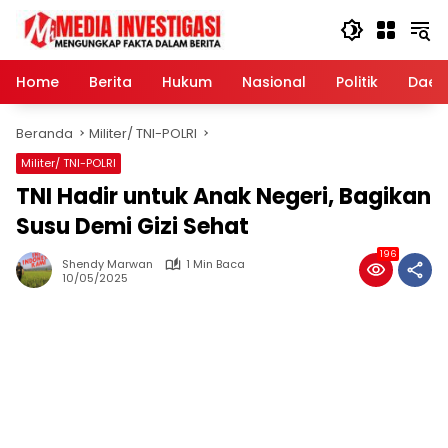
Langsung
ke
konten
Home
Berita
Hukum
Nasional
Politik
Daer
Beranda
Militer/ TNI-POLRI
Militer/ TNI-POLRI
TNI Hadir untuk Anak Negeri, Bagikan
Susu Demi Gizi Sehat
196
Shendy Marwan
1 Min Baca
10/05/2025