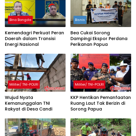
Bina Bangda
Bisnis
Kemendagri Perkuat Peran
Bea Cukai Sorong
Daerah dalam Transisi
Dampingi Ekspor Perdana
Energi Nasional
Perikanan Papua
Militer/ TNI-POLRI
Militer/ TNI-POLRI
Wujud Nyata
KKP Hentikan Pemanfaatan
Kemanunggalan TNI
Ruang Laut Tak Berizin di
Rakyat di Desa Candi
Sorong Papua