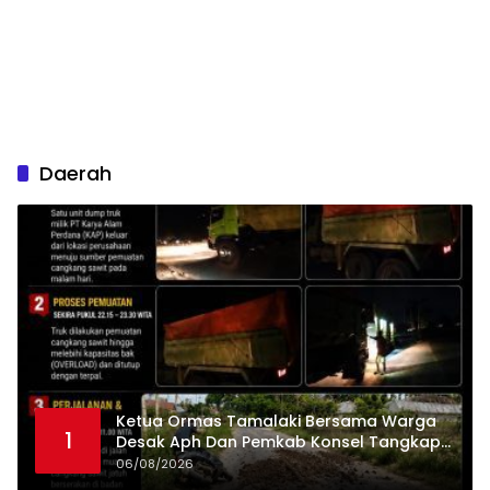
Daerah
Ketua Ormas Tamalaki Bersama Warga
1
Desak Aph Dan Pemkab Konsel Tangkap
Pelaku Angkut Cangkang Sawit Overload,
06/08/2026
Truk PT KAP Melintas Jalan Umum