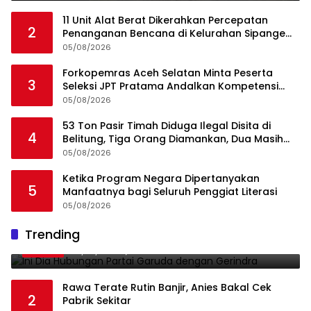
11 Unit Alat Berat Dikerahkan Percepatan
2
Penanganan Bencana di Kelurahan Sipange
Kecamatan Tukka
05/08/2026
Forkopemras Aceh Selatan Minta Peserta
3
Seleksi JPT Pratama Andalkan Kompetensi
dan Integritas, Bukan Kedekatan
05/08/2026
53 Ton Pasir Timah Diduga Ilegal Disita di
4
Belitung, Tiga Orang Diamankan, Dua Masih
Diburu
05/08/2026
Ketika Program Negara Dipertanyakan
5
Manfaatnya bagi Seluruh Penggiat Literasi
05/08/2026
Ini Dia Hubungan Partai Garuda dengan
Trending
1
Gerindra
19/02/2018
0
Rawa Terate Rutin Banjir, Anies Bakal Cek
2
Pabrik Sekitar