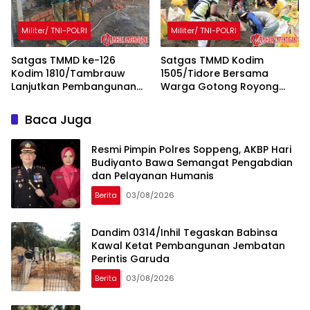
Militer/ TNI-POLRI
Militer/ TNI-POLRI
Satgas TMMD ke-126
Satgas TMMD Kodim
Kodim 1810/Tambrauw
1505/Tidore Bersama
Lanjutkan Pembangunan
Warga Gotong Royong
Gereja Advent di Kampung
Ambil Material Pasir untuk
Babak, Wujud Nyata
Pembangunan Lapangan
Baca Juga
Kemanunggalan TNI dan
Bola Voli
Rakyat
Resmi Pimpin Polres Soppeng, AKBP Hari
Budiyanto Bawa Semangat Pengabdian
dan Pelayanan Humanis
Berita
03/08/2026
Dandim 0314/Inhil Tegaskan Babinsa
Kawal Ketat Pembangunan Jembatan
Perintis Garuda
Berita
03/08/2026