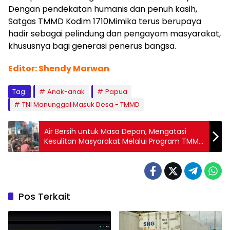
Dengan pendekatan humanis dan penuh kasih,
Satgas TMMD Kodim 1710Mimika terus berupaya
hadir sebagai pelindung dan pengayom masyarakat,
khususnya bagi generasi penerus bangsa.
Editor: Shendy Marwan
Tag:
Anak-anak
Papua
TNI Manunggal Masuk Desa - TMMD
Air Bersih untuk Masa Depan, Mengatasi
Kesulitan Masyarakat Melalui Program TMMD
Ke-124 Kodim 1501/Ternate
Pos Terkait