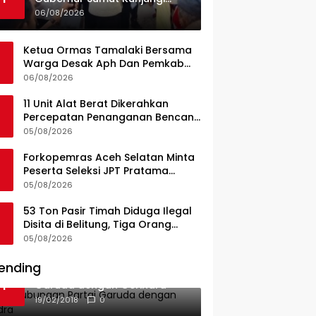
UPTD Puskesmas Lahewa
06/08/2026
Ketua Ormas Tamalaki Bersama
Warga Desak Aph Dan Pemkab
Konsel Tangkap Pelaku Angkut
06/08/2026
Cangkang Sawit Overload, Truk
PT KAP Melintas Jalan Umum
11 Unit Alat Berat Dikerahkan
Percepatan Penanganan Bencana
di Kelurahan Sipange Kecamatan
05/08/2026
Tukka
Forkopemras Aceh Selatan Minta
Peserta Seleksi JPT Pratama
Andalkan Kompetensi dan
05/08/2026
Integritas, Bukan Kedekatan
53 Ton Pasir Timah Diduga Ilegal
Disita di Belitung, Tiga Orang
Diamankan, Dua Masih Diburu
05/08/2026
ending
Ini Dia Hubungan Partai
1
Garuda dengan Gerindra
19/02/2018
0