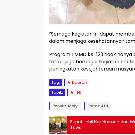
“Semoga kegiatan ini dapat memb
dalam menjaga kesehatannya,” ta
Program TMMD ke-123 tidak hanya b
tetapi juga berbagai kegiatan nonfi
peningkatan kesejahteraan masyar
Tag:
Daerah
Topik:
TNI
Penulis: Mely,
Editor: Atri,
Bupati Inhil Haji Herman dan Wa
Tawar