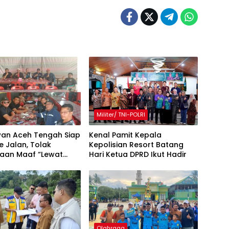
Militer/ TNI-POLRI
an Aceh Tengah Siap
Kenal Pamit Kepala
e Jalan, Tolak
Kepolisian Resort Batang
taan Maaf “Lewat
Hari ‎Ketua DPRD Ikut Hadir
akil Bupati
Olahraga