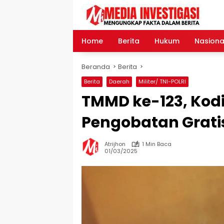
Langsung
ke
konten
Home
Berita
Hukum
Nasiona
Beranda
Berita
Berita
Daerah
Militer/ TNI-POLRI
TMMD ke-123, Kodi
Pengobatan Grati
Atrijhon
1 Min Baca
01/03/2025