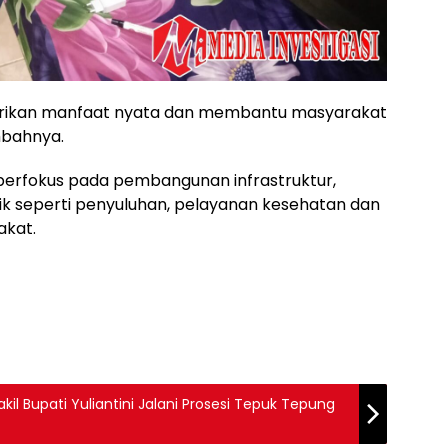
erikan manfaat nyata dan membantu masyarakat
mbahnya.
erfokus pada pembangunan infrastruktur,
sik seperti penyuluhan, pelayanan kesehatan dan
akat.
kil Bupati Yuliantini Jalani Prosesi Tepuk Tepung