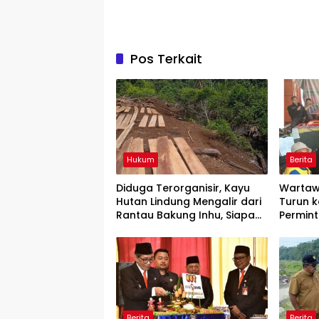
Pos Terkait
Hukum
Berita
Diduga Terorganisir, Kayu
Wartaw
Hutan Lindung Mengalir dari
Turun k
Rantau Bakung Inhu, Siapa
Permin
Bermain?
Rilis” W
Berita
Berita