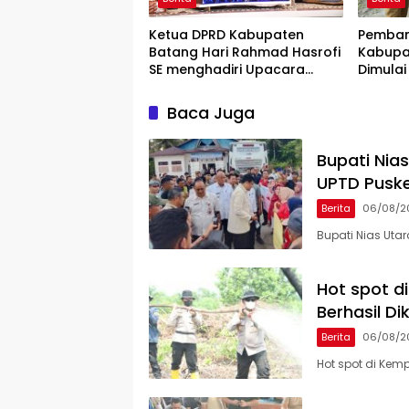
Ketua DPRD Kabupaten
Pemban
Batang Hari Rahmad Hasrofi
Kabupa
SE menghadiri Upacara
Dimulai
Peringatan HUT Bank Jambi
Lokasi
Baca Juga
Bupati Nia
UPTD Pusk
Berita
06/08/2
Bupati Nias Uta
Hot spot d
Berhasil Di
Berita
06/08/2
Hot spot di Kem