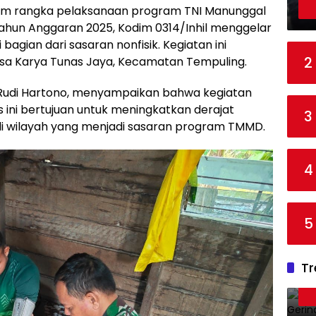
m rangka pelaksanaan program TNI Manunggal
un Anggaran 2025, Kodim 0314/Inhil menggelar
agian dari sasaran nonfisik. Kegiatan ini
2
sa Karya Tunas Jaya, Kecamatan Tempuling.
nf Rudi Hartono, menyampaikan bahwa kegiatan
ini bertujuan untuk meningkatkan derajat
3
i wilayah yang menjadi sasaran program TMMD.
4
5
Tr