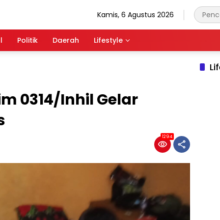
Kamis, 6 Agustus 2026
l
Politik
Daerah
Lifestyle
Li
m 0314/Inhil Gelar
s
1294