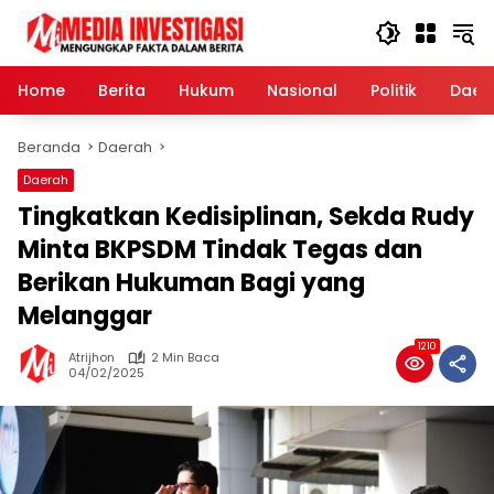
Langsung
ke
konten
Home
Berita
Hukum
Nasional
Politik
Daer
Beranda
Daerah
Daerah
Tingkatkan Kedisiplinan, Sekda Rudy
Minta BKPSDM Tindak Tegas dan
Berikan Hukuman Bagi yang
Melanggar
1210
Atrijhon
2 Min Baca
04/02/2025