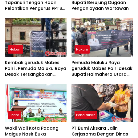
Tapanuli Tengah Hadiri
Bupati Berujung Dugaan
Pelantikan Pengurus PPTSB
Penganiayaan Wartawan
Periode 2026-2030
Hukum
Hukum
Kembali geruduk Mabes
Pemuda Maluku Raya
Polri , Pemuda Maluku Raya
geruduk Mabes Polri desak
Desak Tersangkakan
Bupati Halmahera Utara
Bupati Malut
mundur
Berita
Pendidikan
Wakil Wali Kota Padang
PT Bumi Aksara Jalin
Maigus Nasir Buka
Kerjasama Dengan Dinas