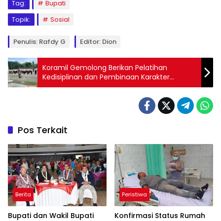
Tag:
Bupati
Topik:
Sosial
Penulis: Rafdy G
Editor: Dion
Koramil Gemolong Berikan Pelatihan
Kedisiplinan dan Pembinaan Karakter
kepada Siswi Siswi SMK Sakti
Pos Terkait
Berita
Peristiwa
Bupati dan Wakil Bupati
Konfirmasi Status Rumah