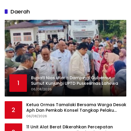
Daerah
Bupati Nias Utara Dampingi Gubernur
1
Sumut Kunjungi UPTD Puskesmas Lahewa
06/08/2026
Ketua Ormas Tamalaki Bersama Warga Desak
2
Aph Dan Pemkab Konsel Tangkap Pelaku
Angkut Cangkang Sawit Overload, Truk PT KAP
06/08/2026
Melintas Jalan Umum
11 Unit Alat Berat Dikerahkan Percepatan