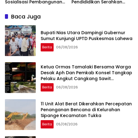
Sosialisasi Pembangunan
Pendididikan Serahkan
Jaringan Irigasi Air Tanah
Bantuan Buku 200 Judul Ke
di Bungus Teluk Kabung
Perpustakaan Simalungun.
Baca Juga
Bupati Nias Utara Dampingi Gubernur
Sumut Kunjungi UPTD Puskesmas Lahewa
Berita
06/08/2026
Ketua Ormas Tamalaki Bersama Warga
Desak Aph Dan Pemkab Konsel Tangkap
Pelaku Angkut Cangkang Sawit
Overload, Truk PT KAP Melintas Jalan
Berita
06/08/2026
Umum
11 Unit Alat Berat Dikerahkan Percepatan
Penanganan Bencana di Kelurahan
Sipange Kecamatan Tukka
Berita
05/08/2026