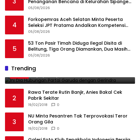
3
Penanganan Bencana di Kelurahan Sipange
Kecamatan Tukka
05/08/2026
Forkopemras Aceh Selatan Minta Peserta
4
Seleksi JPT Pratama Andalkan Kompetensi
dan Integritas, Bukan Kedekatan
05/08/2026
53 Ton Pasir Timah Diduga Ilegal Disita di
5
Belitung, Tiga Orang Diamankan, Dua Masih
Diburu
05/08/2026
Ini Dia Hubungan Partai Garuda dengan
Trending
1
Gerindra
19/02/2018
0
Rawa Terate Rutin Banjir, Anies Bakal Cek
2
Pabrik Sekitar
19/02/2018
0
NU Minta Pesantren Tak Terprovokasi Teror
3
Orang Gila
19/02/2018
0
Galeri Foto Klub Sepakbola Indonesia Persija