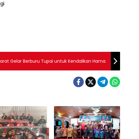
gi
rat Gelar Berburu Tupai untuk Kendalikan Hama