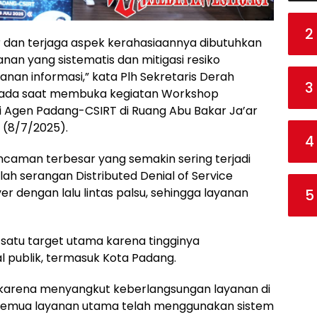
2
ar dan terjaga aspek kerahasiaannya dibutuhkan
an yang sistematis dan mitigasi resiko
an informasi,” kata Plh Sekretaris Derah
3
 pada saat membuka kegiatan Workshop
i Agen Padang-CSIRT di Ruang Abu Bakar Ja’ar
a (8/7/2025).
4
ancaman terbesar yang semakin sering terjadi
ah serangan Distributed Denial of Service
er dengan lalu lintas palsu, sehingga layanan
5
satu target utama karena tingginya
l publik, termasuk Kota Padang.
al karena menyangkut keberlangsungan layanan di
semua layanan utama telah menggunakan sistem