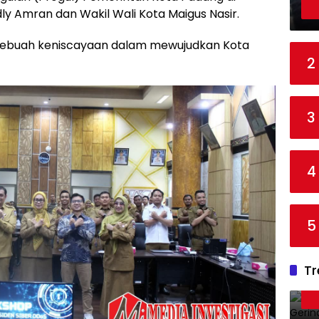
y Amran dan Wakil Wali Kota Maigus Nasir.
i sebuah keniscayaan dalam mewujudkan Kota
2
3
4
5
Tr