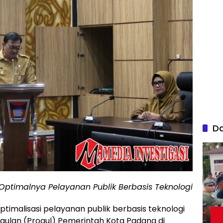
D
ptimalnya Pelayanan Publik Berbasis Teknologi
timalisasi pelayanan publik berbasis teknologi
ulan (Progul) Pemerintah Kota Padang di