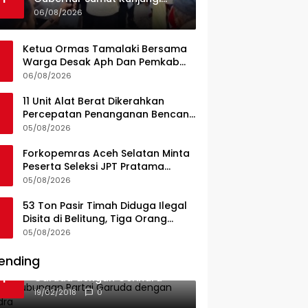
UPTD Puskesmas Lahewa
06/08/2026
Ketua Ormas Tamalaki Bersama
Warga Desak Aph Dan Pemkab
Konsel Tangkap Pelaku Angkut
06/08/2026
Cangkang Sawit Overload, Truk
PT KAP Melintas Jalan Umum
11 Unit Alat Berat Dikerahkan
Percepatan Penanganan Bencana
di Kelurahan Sipange Kecamatan
05/08/2026
Tukka
Forkopemras Aceh Selatan Minta
Peserta Seleksi JPT Pratama
Andalkan Kompetensi dan
05/08/2026
Integritas, Bukan Kedekatan
53 Ton Pasir Timah Diduga Ilegal
Disita di Belitung, Tiga Orang
Diamankan, Dua Masih Diburu
05/08/2026
ending
Ini Dia Hubungan Partai
1
Garuda dengan Gerindra
19/02/2018
0