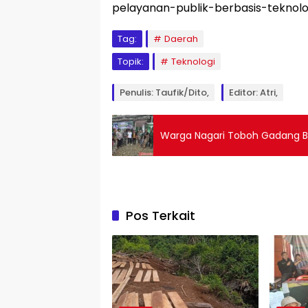
pelayanan-publik-berbasis-teknolo
Tag:
Daerah
Topik:
Teknologi
Penulis: Taufik/Dito,
Editor: Atri,
Warga Nagari Toboh Gadang Ba
Pos Terkait