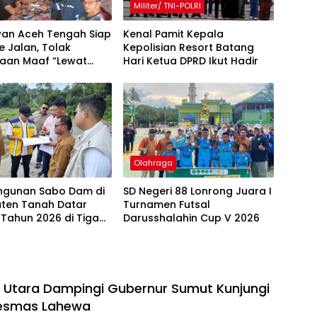
Militer/ TNI-POLRI
an Aceh Tengah Siap
Kenal Pamit Kepala
e Jalan, Tolak
Kepolisian Resort Batang
taan Maaf “Lewat
Hari ‎Ketua DPRD Ikut Hadir
akil Bupati
Olahraga
gunan Sabo Dam di
SD Negeri 88 Lonrong Juara I
ten Tanah Datar
Turnamen Futsal
 Tahun 2026 di Tiga
Darusshalahin Cup V 2026
s Utara Dampingi Gubernur Sumut Kunjungi
esmas Lahewa