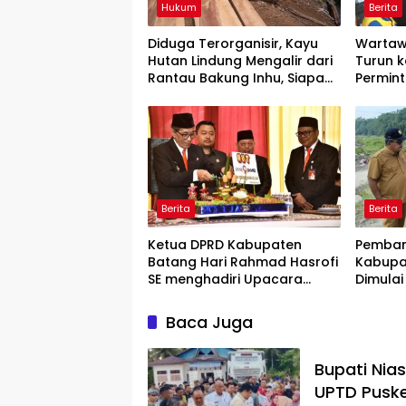
Hukum
Berita
Diduga Terorganisir, Kayu
Wartaw
Hutan Lindung Mengalir dari
Turun k
Rantau Bakung Inhu, Siapa
Permin
Bermain?
Rilis” W
Berita
Berita
Ketua DPRD Kabupaten
Pemban
Batang Hari Rahmad Hasrofi
Kabupa
SE menghadiri Upacara
Dimulai
Peringatan HUT Bank Jambi
Lokasi
Baca Juga
Bupati Nia
UPTD Pusk