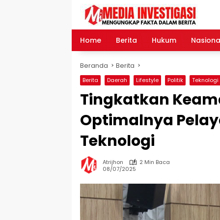
Langsung
ke
konten
Home
Berita
Hukum
Nasiona
Beranda
Berita
Berita
Daerah
Lifestyle
Politik
Teknologi
Tingkatkan Keam
Optimalnya Pelay
Teknologi
Atrijhon
2 Min Baca
08/07/2025