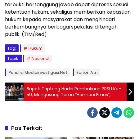
terbukti bertanggung jawab dapat diproses sesuai
ketentuan hukum, sekaligus memberikan kepastian
hukum kepada masyarakat dan menghindari
berkembangnya berbagai spekulasi di tengah
publik. (TIM/Red)
Tag:
Hukum
Topik:
Nasional
Penulis: Mediainvestigasi.net
Editor: Atri
Bupati Tapteng Hadiri Pembukaan PRSU Ke-
50, Mengusung Tema “Harmoni Emas”,
Momentum Kebangkitan Ekonomi dan
Budaya Sumatera Utara
Pos Terkait