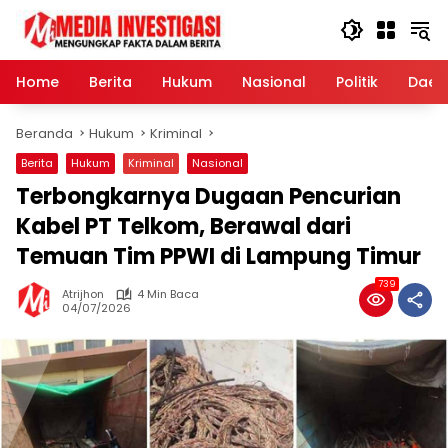
Langsung
ke
konten
Home
Berita
Hukum
Nasional
Politik
Daer
Beranda
Hukum
Kriminal
Berita
Hukum
Kriminal
Nasional
Terbongkarnya Dugaan Pencurian
Kabel PT Telkom, Berawal dari
Temuan Tim PPWI di Lampung Timur
739
Atrijhon
4 Min Baca
04/07/2026