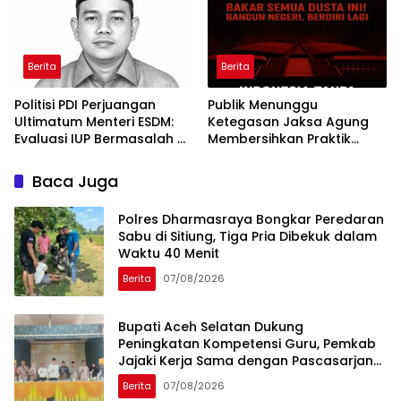
Berita
Berita
Politisi PDI Perjuangan
Publik Menunggu
Ultimatum Menteri ESDM:
Ketegasan Jaksa Agung
Evaluasi IUP Bermasalah di
Membersihkan Praktik
Aceh Sebelum 17 Agustus
“Jaksa Calo Proyek”
Baca Juga
Polres Dharmasraya Bongkar Peredaran
Sabu di Sitiung, Tiga Pria Dibekuk dalam
Waktu 40 Menit
Berita
07/08/2026
Bupati Aceh Selatan Dukung
Peningkatan Kompetensi Guru, Pemkab
Jajaki Kerja Sama dengan Pascasarjana
USK
Berita
07/08/2026