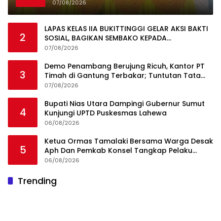
Sama dengan Pascasarjana USK
07/08/2026
LAPAS KELAS IIA BUKITTINGGI GELAR AKSI BAKTI
2
SOSIAL, BAGIKAN SEMBAKO KEPADA
MASYARAKAT SEKITAR
07/08/2026
Demo Penambang Berujung Ricuh, Kantor PT
3
Timah di Gantung Terbakar; Tuntutan Tata
Niaga Timah Jadi Sorotan
07/08/2026
Bupati Nias Utara Dampingi Gubernur Sumut
4
Kunjungi UPTD Puskesmas Lahewa
06/08/2026
Ketua Ormas Tamalaki Bersama Warga Desak
5
Aph Dan Pemkab Konsel Tangkap Pelaku
Angkut Cangkang Sawit Overload, Truk PT KAP
06/08/2026
Melintas Jalan Umum
Ini Dia Hubungan Partai Garuda dengan
Trending
1
Gerindra
19/02/2018
0
Rawa Terate Rutin Banjir, Anies Bakal Cek