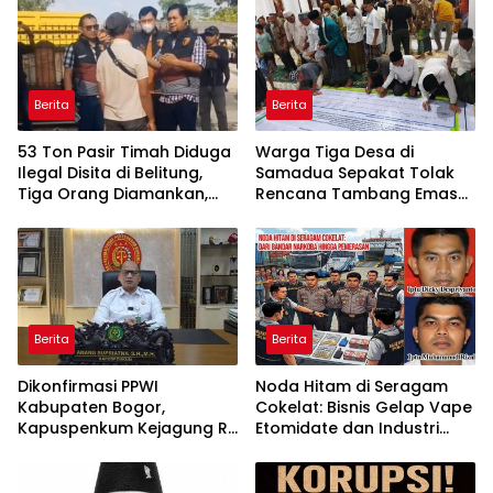
Berita
Berita
53 Ton Pasir Timah Diduga
Warga Tiga Desa di
Ilegal Disita di Belitung,
Samadua Sepakat Tolak
Tiga Orang Diamankan,
Rencana Tambang Emas
Dua Masih Diburu
di Air Sialang
Berita
Berita
Dikonfirmasi PPWI
Noda Hitam di Seragam
Kabupaten Bogor,
Cokelat: Bisnis Gelap Vape
Kapuspenkum Kejagung RI
Etomidate dan Industri
Benarkan Kasi Pidsus Kejari
Pemerasan di Jantung
Kabupaten Bogor Jalani
Kepolisian
Pemeriksaan