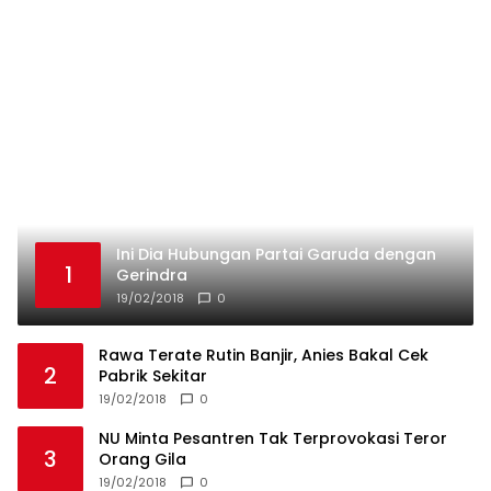
2
Pabrik Sekitar
19/02/2018
0
NU Minta Pesantren Tak Terprovokasi Teror
3
Orang Gila
19/02/2018
0
Galeri Foto Klub Sepakbola Indonesia Persija
4
Jakarta
19/02/2018
0
Marko Simic Kelelahan Usai Arak arakan Juara
5
Piala Presiden
19/02/2018
0