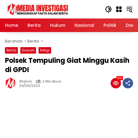
Langsung
ke
konten
Home
Berita
Hukum
Nasional
Politik
Daer
Beranda
Berita
Berita
Daerah
Religi
Polsek Tempuling Giat Minggu Kasih
di GPDI
819
Atrijhon
2 Min Baca
24/09/2023