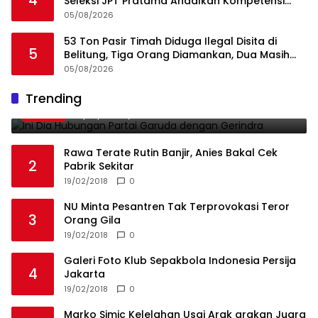
4
Seleksi JPT Pratama Andalkan Kompetensi
dan Integritas, Bukan Kedekatan
05/08/2026
53 Ton Pasir Timah Diduga Ilegal Disita di
5
Belitung, Tiga Orang Diamankan, Dua Masih
Diburu
05/08/2026
Ini Dia Hubungan Partai Garuda dengan
Trending
1
Gerindra
19/02/2018
0
Rawa Terate Rutin Banjir, Anies Bakal Cek
2
Pabrik Sekitar
19/02/2018
0
NU Minta Pesantren Tak Terprovokasi Teror
3
Orang Gila
19/02/2018
0
Galeri Foto Klub Sepakbola Indonesia Persija
4
Jakarta
19/02/2018
0
Marko Simic Kelelahan Usai Arak arakan Juara