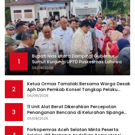
Bupati Nias Utara Dampingi Gubernur
1
Sumut Kunjungi UPTD Puskesmas Lahewa
06/08/2026
Ketua Ormas Tamalaki Bersama Warga Desak
2
Aph Dan Pemkab Konsel Tangkap Pelaku
Angkut Cangkang Sawit Overload, Truk PT KAP
06/08/2026
Melintas Jalan Umum
11 Unit Alat Berat Dikerahkan Percepatan
3
Penanganan Bencana di Kelurahan Sipange
Kecamatan Tukka
05/08/2026
Forkopemras Aceh Selatan Minta Peserta