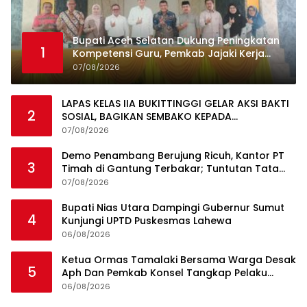
Bupati Aceh Selatan Dukung Peningkatan
1
Kompetensi Guru, Pemkab Jajaki Kerja
Sama dengan Pascasarjana USK
07/08/2026
LAPAS KELAS IIA BUKITTINGGI GELAR AKSI BAKTI
2
SOSIAL, BAGIKAN SEMBAKO KEPADA
MASYARAKAT SEKITAR
07/08/2026
Demo Penambang Berujung Ricuh, Kantor PT
3
Timah di Gantung Terbakar; Tuntutan Tata
Niaga Timah Jadi Sorotan
07/08/2026
Bupati Nias Utara Dampingi Gubernur Sumut
4
Kunjungi UPTD Puskesmas Lahewa
06/08/2026
Ketua Ormas Tamalaki Bersama Warga Desak
5
Aph Dan Pemkab Konsel Tangkap Pelaku
Angkut Cangkang Sawit Overload, Truk PT KAP
06/08/2026
Melintas Jalan Umum
Ini Dia Hubungan Partai Garuda dengan