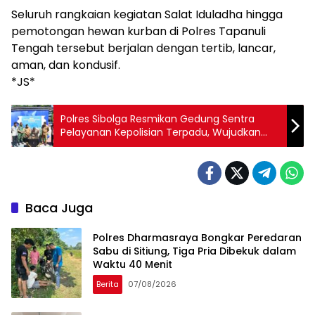
Seluruh rangkaian kegiatan Salat Iduladha hingga
pemotongan hewan kurban di Polres Tapanuli
Tengah tersebut berjalan dengan tertib, lancar,
aman, dan kondusif.
*JS*
Polres Sibolga Resmikan Gedung Sentra
Pelayanan Kepolisian Terpadu, Wujudkan
Pelayanan Prima dan Humanis
Baca Juga
Polres Dharmasraya Bongkar Peredaran
Sabu di Sitiung, Tiga Pria Dibekuk dalam
Waktu 40 Menit
Berita
07/08/2026