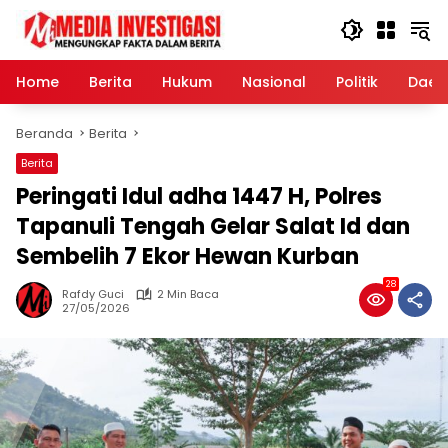
Langsung
ke
konten
Home
Berita
Hukum
Nasional
Politik
Daer
Beranda
Berita
Berita
Peringati Idul adha 1447 H, Polres
Tapanuli Tengah Gelar Salat Id dan
Sembelih 7 Ekor Hewan Kurban
28
Rafdy Guci
2 Min Baca
27/05/2026