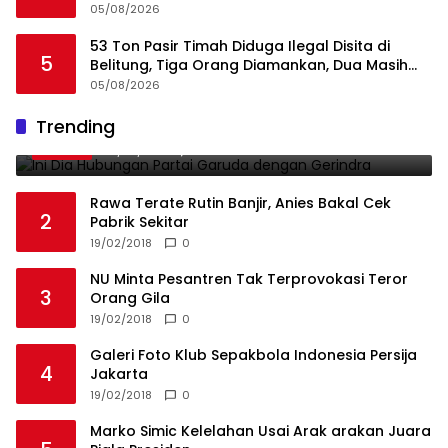
dan Integritas, Bukan Kedekatan
05/08/2026
53 Ton Pasir Timah Diduga Ilegal Disita di
5
Belitung, Tiga Orang Diamankan, Dua Masih
Diburu
05/08/2026
Ini Dia Hubungan Partai Garuda dengan
Trending
1
Gerindra
19/02/2018
0
Rawa Terate Rutin Banjir, Anies Bakal Cek
2
Pabrik Sekitar
19/02/2018
0
NU Minta Pesantren Tak Terprovokasi Teror
3
Orang Gila
19/02/2018
0
Galeri Foto Klub Sepakbola Indonesia Persija
4
Jakarta
19/02/2018
0
Marko Simic Kelelahan Usai Arak arakan Juara