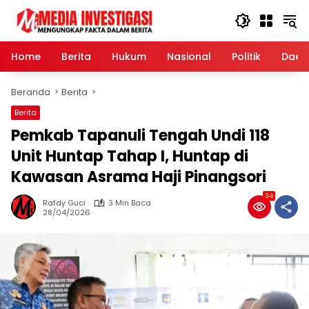
Langsung
ke
konten
Home
Berita
Hukum
Nasional
Politik
Daer
Beranda
Berita
Berita
Pemkab Tapanuli Tengah Undi 118
Unit Huntap Tahap I, Huntap di
Kawasan Asrama Haji Pinangsori
34
Rafdy Guci
3 Min Baca
28/04/2026