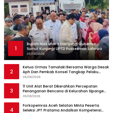
Bupati Nias Utara Dampingi Gubernur
1
Sumut Kunjungi UPTD Puskesmas Lahewa
06/08/2026
Ketua Ormas Tamalaki Bersama Warga Desak
2
Aph Dan Pemkab Konsel Tangkap Pelaku
Angkut Cangkang Sawit Overload, Truk PT KAP
06/08/2026
Melintas Jalan Umum
11 Unit Alat Berat Dikerahkan Percepatan
3
Penanganan Bencana di Kelurahan Sipange
Kecamatan Tukka
05/08/2026
Forkopemras Aceh Selatan Minta Peserta
4
Seleksi JPT Pratama Andalkan Kompetensi