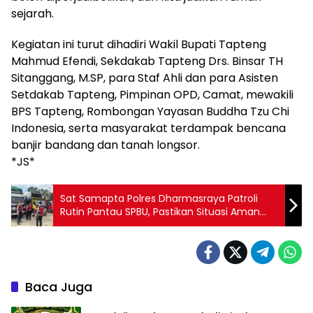
sejarah.
Kegiatan ini turut dihadiri Wakil Bupati Tapteng
Mahmud Efendi, Sekdakab Tapteng Drs. Binsar TH
Sitanggang, M.SP, para Staf Ahli dan para Asisten
Setdakab Tapteng, Pimpinan OPD, Camat, mewakili
BPS Tapteng, Rombongan Yayasan Buddha Tzu Chi
Indonesia, serta masyarakat terdampak bencana
banjir bandang dan tanah longsor.
*JS*
Sat Samapta Polres Dharmasraya Patroli
Rutin Pantau SPBU, Pastikan Situasi Aman
Pasca Kenaikan BBM
Baca Juga