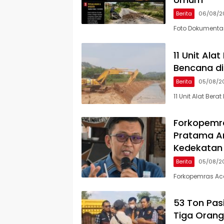
Berita
06/08/2
Foto Dokumenta
11 Unit Al
Bencana di
Berita
05/08/2
11 Unit Alat Be
Forkopemra
Pratama An
Kedekatan
Berita
05/08/2
Forkopemras Ace
53 Ton Pasi
Tiga Orang