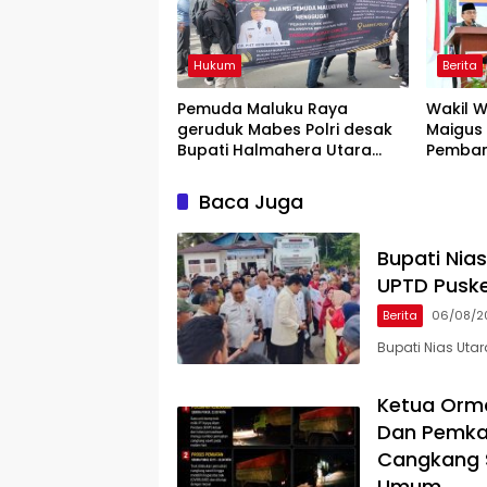
Hukum
Berita
Pemuda Maluku Raya
Wakil W
geruduk Mabes Polri desak
Maigus 
Bupati Halmahera Utara
Pemban
mundur
Irigasi
Teluk 
Baca Juga
Bupati Nia
UPTD Pusk
Berita
06/08/2
Bupati Nias Uta
Ketua Orm
Dan Pemka
Cangkang S
Umum