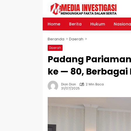
Langsung
ke
konten
Home
Berita
Hukum
Nasiona
Beranda
Daerah
Daerah
Padang Pariaman 
ke — 80, Berbagai
Dion Dion
2 Min Baca
31/07/2025