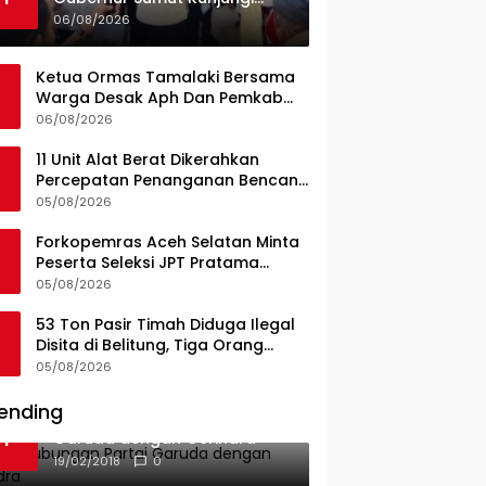
UPTD Puskesmas Lahewa
06/08/2026
Ketua Ormas Tamalaki Bersama
Warga Desak Aph Dan Pemkab
Konsel Tangkap Pelaku Angkut
06/08/2026
Cangkang Sawit Overload, Truk
PT KAP Melintas Jalan Umum
11 Unit Alat Berat Dikerahkan
Percepatan Penanganan Bencana
di Kelurahan Sipange Kecamatan
05/08/2026
Tukka
Forkopemras Aceh Selatan Minta
Peserta Seleksi JPT Pratama
Andalkan Kompetensi dan
05/08/2026
Integritas, Bukan Kedekatan
53 Ton Pasir Timah Diduga Ilegal
Disita di Belitung, Tiga Orang
Diamankan, Dua Masih Diburu
05/08/2026
ending
Ini Dia Hubungan Partai
1
Garuda dengan Gerindra
19/02/2018
0