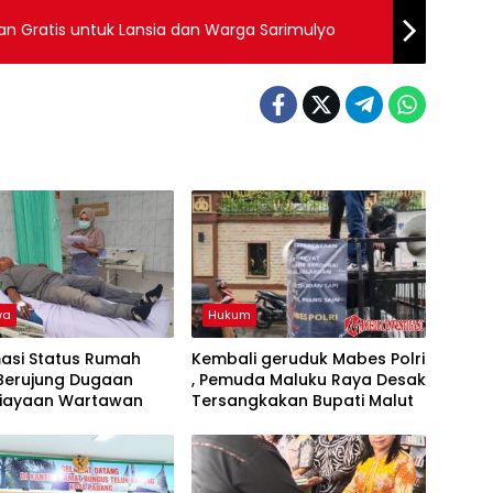
an Gratis untuk Lansia dan Warga Sarimulyo
wa
Hukum
masi Status Rumah
Kembali geruduk Mabes Polri
 Berujung Dugaan
, Pemuda Maluku Raya Desak
iayaan Wartawan
Tersangkakan Bupati Malut