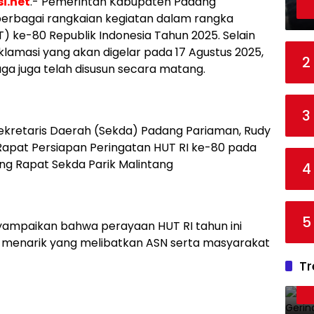
i.net
.- Pemerintah Kabupaten Padang
rbagai rangkaian kegiatan dalam rangka
 ke-80 Republik Indonesia Tahun 2025. Selain
klamasi yang akan digelar pada 17 Agustus 2025,
2
ga juga telah disusun secara matang.
3
kretaris Daerah (Sekda) Padang Pariaman, Rudy
Rapat Persiapan Peringatan HUT RI ke-80 pada
ang Rapat Sekda Parik Malintang
4
5
ampaikan bahwa perayaan HUT RI tahun ini
n menarik yang melibatkan ASN serta masyarakat
Tr