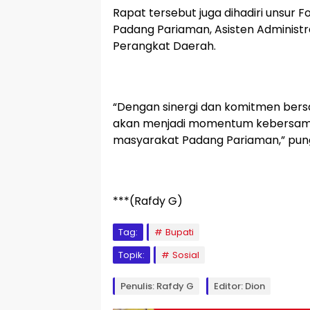
Rapat tersebut juga dihadiri unsur 
Padang Pariaman, Asisten Administr
Perangkat Daerah.
“Dengan sinergi dan komitmen bersa
akan menjadi momentum kebersam
masyarakat Padang Pariaman,” pun
***(Rafdy G)
Tag:
Bupati
Topik:
Sosial
Penulis: Rafdy G
Editor: Dion