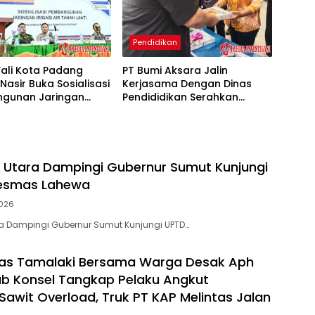
Pendidikan
ali Kota Padang
PT Bumi Aksara Jalin
Nasir Buka Sosialisasi
Kerjasama Dengan Dinas
gunan Jaringan
Pendididikan Serahkan
 Air Tanah di Bungus
Bantuan Buku 200 Judul Ke
Kabung
Perpustakaan Simalungun.
s Utara Dampingi Gubernur Sumut Kunjungi
esmas Lahewa
026
ra Dampingi Gubernur Sumut Kunjungi UPTD…
as Tamalaki Bersama Warga Desak Aph
b Konsel Tangkap Pelaku Angkut
awit Overload, Truk PT KAP Melintas Jalan