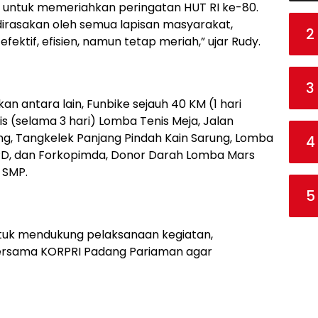
n untuk memeriahkan peringatan HUT RI ke-80.
 dirasakan oleh semua lapisan masyarakat,
2
ektif, efisien, namun tetap meriah,” ujar Rudy.
3
n antara lain, Funbike sejauh 40 KM (1 hari
 (selama 3 hari) Lomba Tenis Meja, Jalan
g, Tangkelek Panjang Pindah Kain Sarung, Lomba
4
 OPD, dan Forkopimda, Donor Darah Lomba Mars
 SMP.
5
uk mendukung pelaksanaan kegiatan,
ersama KORPRI Padang Pariaman agar