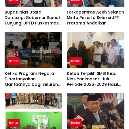
Bupati Nias Utara
Forkopemras Aceh Selatan
Dampingi Gubernur Sumut
Minta Peserta Seleksi JPT
Kunjungi UPTD Puskesmas
Pratama Andalkan
Lahewa
Kompetensi dan Integritas,
Bukan Kedekatan
Berita
Berita
Ketika Program Negara
Ketua Terpilih SMSI Kep.
Dipertanyakan
Nias Yonimasari Hulu
Manfaatnya bagi Seluruh
Periode 2026-2029 Hasil
Penggiat Literasi
Musda Ke -I
Berita
Berita