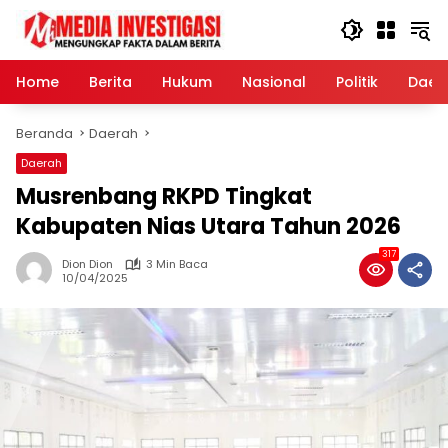
Langsung
ke
konten
Home
Berita
Hukum
Nasional
Politik
Daer
Beranda
Daerah
Daerah
Musrenbang RKPD Tingkat
Kabupaten Nias Utara Tahun 2026
317
Dion Dion
3 Min Baca
10/04/2025