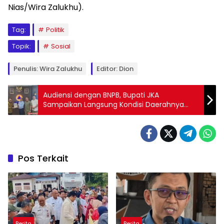
Nias/Wira Zalukhu).
Tag:
Politik
Topik:
Sosial
Penulis: Wira Zalukhu
Editor: Dion
Audiensi dengan BNPB, Bupati JKA
Sampaikan Langsung Kondisi Daerahnya
Pasca Bencana
Pos Terkait
Berita
Berita