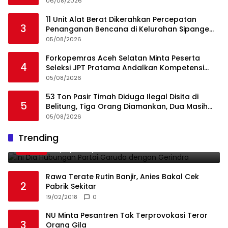
Angkut Cangkang Sawit Overload, Truk PT KAP
06/08/2026
Melintas Jalan Umum
11 Unit Alat Berat Dikerahkan Percepatan
3
Penanganan Bencana di Kelurahan Sipange
Kecamatan Tukka
05/08/2026
Forkopemras Aceh Selatan Minta Peserta
4
Seleksi JPT Pratama Andalkan Kompetensi
dan Integritas, Bukan Kedekatan
05/08/2026
53 Ton Pasir Timah Diduga Ilegal Disita di
5
Belitung, Tiga Orang Diamankan, Dua Masih
Diburu
05/08/2026
Ini Dia Hubungan Partai Garuda dengan
Trending
1
Gerindra
19/02/2018
0
Rawa Terate Rutin Banjir, Anies Bakal Cek
2
Pabrik Sekitar
19/02/2018
0
NU Minta Pesantren Tak Terprovokasi Teror
3
Orang Gila