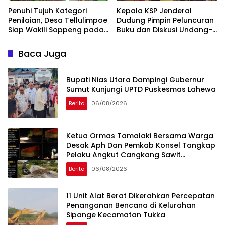
Penuhi Tujuh Kategori
Kepala KSP Jenderal
Penilaian, Desa Tellulimpoe
Dudung Pimpin Peluncuran
Siap Wakili Soppeng pada
Buku dan Diskusi Undang-
Ajang Desa Berkinerja Baik
Undang Perekonomian
2026
Nasional
Baca Juga
Bupati Nias Utara Dampingi Gubernur
Sumut Kunjungi UPTD Puskesmas Lahewa
Berita
06/08/2026
Ketua Ormas Tamalaki Bersama Warga
Desak Aph Dan Pemkab Konsel Tangkap
Pelaku Angkut Cangkang Sawit
Overload, Truk PT KAP Melintas Jalan
Berita
06/08/2026
Umum
11 Unit Alat Berat Dikerahkan Percepatan
Penanganan Bencana di Kelurahan
Sipange Kecamatan Tukka