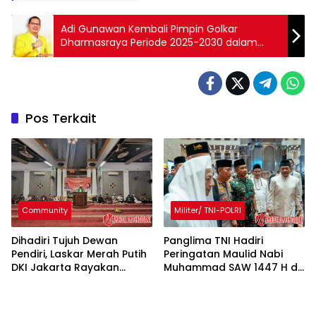
Adi Gunawan Kembali Pimpin Golkar
Dharmasraya Periode 2025-2030 dalam
Musda V
Pos Terkait
Community
Militer/ TNI-POLRI
Dihadiri Tujuh Dewan
Panglima TNI Hadiri
Pendiri, Laskar Merah Putih
Peringatan Maulid Nabi
DKI Jakarta Rayakan
Muhammad SAW 1447 H di
Berita
Community
Maulid Nabi Muhammad
Masjid Istiqlal
SAW dan HUT ke-25
TK TPA IKKA Adakan
Ketua Laskar Merah Putih