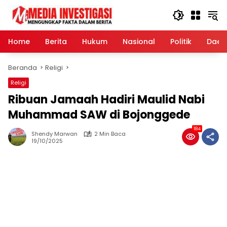
Langsung
ke
konten
Home
Berita
Hukum
Nasional
Politik
Daer
Beranda
Religi
Religi
Ribuan Jamaah Hadiri Maulid Nabi
Muhammad SAW di Bojonggede
184
Shendy Marwan
2 Min Baca
19/10/2025