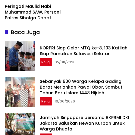
Religi
05/08/2026
Sebanyak 600 Warga Kelapa Gading
Barat Meriahkan Pawai Obor, Sambut
Tahun Baru Islam 1448 Hijriah
Religi
16/06/2026
Jam’iyah Singapore bersama BKPRMI DKI
Jakarta Salurkan Hewan Kurban untuk
Warga Dhuafa
Religi
28/05/2026
Presiden Prabowo Salurkan Sapi Kurban
850 Kg Lewat BKPRMI Jakarta untuk
Warga Bantaran Ciliwung
Community
28/05/2026
BKPRMI Jakarta Tebar Berkah Kurban