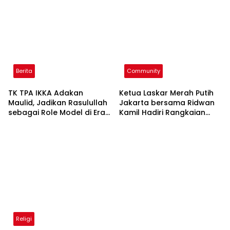
Maulid, Jadikan Rasulullah
Jakarta bersama Ridwan
sebagai Role Model di Era
Kamil Hadiri Rangkaian
Digital
Maulid Nabi Muhammad
SAW
Religi
Peringati Maulid Nabi
Muhammad SAW, Personil
Polres Sibolga Dapat
Mencontoh Ketauladanan
Baca Juga
KORPRI Siap Gelar MTQ ke-8, 103 Kafilah
Siap Ramaikan Sulawesi Selatan