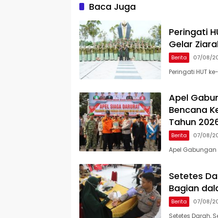
Bantuan
Baca Juga
Peringati 
Gelar Zia
Berita
07/08/2
Peringati HUT ke
Apel Gabu
Bencana Ke
Tahun 202
Berita
07/08/2
Apel Gabungan 
Setetes Da
Bagian dal
Berita
07/08/2
Setetes Darah, 