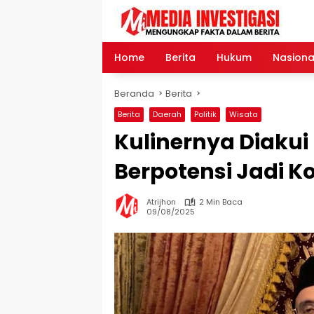
Langsung
ke
konten
Home
Berita
Hukum
Nasiona
Beranda
Berita
Berita
Daerah
Politik
Wisata
Kulinernya Diakui
Berpotensi Jadi K
Atrijhon
2 Min Baca
09/08/2025