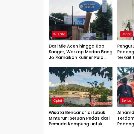
Wisata
Berita
Dari Mie Aceh hingga Kopi
Pengur
Sanger, Warkop Medan Bang
Padang
Jo Ramaikan Kuliner Pulo
terkait
Gebang
Bantua
Benca
Opini
Berita
Wisata Bencana” di Lubuk
Alhamdu
Minturun: Seruan Pedas dari
Terdam
Pemuda Kampung untuk
Padang
Hentikan Penyelewengan
Huntar