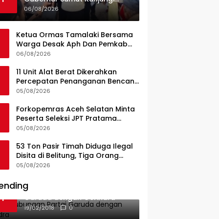
UPTD Puskesmas Lahewa
06/08/2026
Ketua Ormas Tamalaki Bersama
Warga Desak Aph Dan Pemkab
Konsel Tangkap Pelaku Angkut
06/08/2026
Cangkang Sawit Overload, Truk
PT KAP Melintas Jalan Umum
11 Unit Alat Berat Dikerahkan
Percepatan Penanganan Bencana
di Kelurahan Sipange Kecamatan
05/08/2026
Tukka
Forkopemras Aceh Selatan Minta
Peserta Seleksi JPT Pratama
Andalkan Kompetensi dan
05/08/2026
Integritas, Bukan Kedekatan
53 Ton Pasir Timah Diduga Ilegal
Disita di Belitung, Tiga Orang
Diamankan, Dua Masih Diburu
05/08/2026
ending
Ini Dia Hubungan Partai
1
Garuda dengan Gerindra
19/02/2018
0