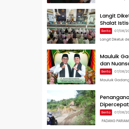
Langit Dik
Shalat Ist
Berita
07/08/2
Langit Diketuk 
Mauluik Ga
dan Nuans
Berita
07/08/2
Mauluik Gadang
Penangana
Dipercepat,
Berita
07/08/2
PADANG PARIAMAN