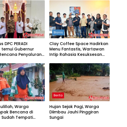
Bisnis
us DPC PERADI
Clay Coffee Space Hadirkan
 temui Gubernur
Menu Fantastis, Wartawan
 Rencana Penyaluran
Intip Rahasia Kesuksesan
n Penanganan
Manajemen
na
Berita
lillah, Warga
Hujan Sejak Pagi, Warga
pak Bencana di
Diimbau Jauhi Pinggiran
 Sudah Tempati
Sungai
a