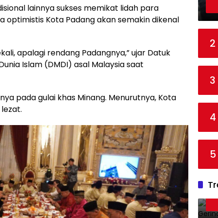
disional lainnya sukses memikat lidah para
optimistis Kota Padang akan semakin dikenal
2
li, apalagi rendang Padangnya,” ujar Datuk
Dunia Islam (DMDI) asal Malaysia saat
3
a pada gulai khas Minang. Menurutnya, Kota
lezat.
4
5
Tr