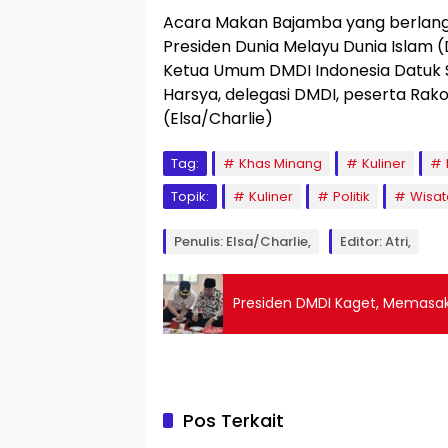
Acara Makan Bajamba yang berlangs
Presiden Dunia Melayu Dunia Islam (
Ketua Umum DMDI Indonesia Datuk Sai
Harsya, delegasi DMDI, peserta Rak
(Elsa/Charlie)
Tag:
Khas Minang
Kuliner
Topik:
Kuliner
Politik
Wisat
Penulis: Elsa/Charlie,
Editor: Atri,
Presiden DMDI Kaget, Memas
Pos Terkait