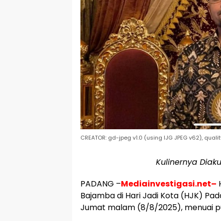
CREATOR: gd-jpeg v1.0 (using IJG JPEG v62), qualit
Kulinernya Diak
PADANG –
Mediainvestigasi.net–
H
Bajamba di Hari Jadi Kota (HJK) P
Jumat malam (8/8/2025), menuai puj