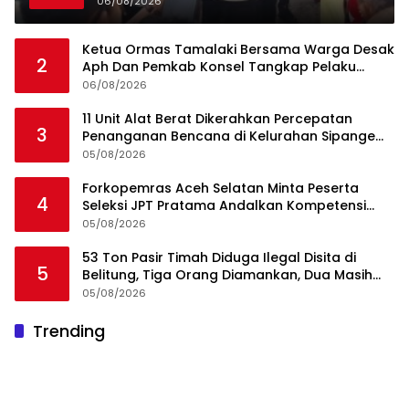
06/08/2026
Ketua Ormas Tamalaki Bersama Warga Desak
2
Aph Dan Pemkab Konsel Tangkap Pelaku
Angkut Cangkang Sawit Overload, Truk PT KAP
06/08/2026
Melintas Jalan Umum
11 Unit Alat Berat Dikerahkan Percepatan
3
Penanganan Bencana di Kelurahan Sipange
Kecamatan Tukka
05/08/2026
Forkopemras Aceh Selatan Minta Peserta
4
Seleksi JPT Pratama Andalkan Kompetensi
dan Integritas, Bukan Kedekatan
05/08/2026
53 Ton Pasir Timah Diduga Ilegal Disita di
5
Belitung, Tiga Orang Diamankan, Dua Masih
Diburu
05/08/2026
Ini Dia Hubungan Partai Garuda dengan
Trending
1
Gerindra
19/02/2018
0
Rawa Terate Rutin Banjir, Anies Bakal Cek