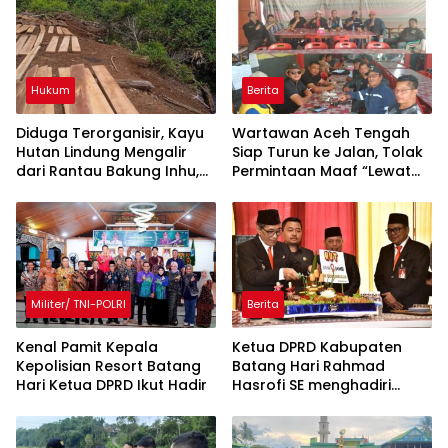
Hukum
Berita
Diduga Terorganisir, Kayu
Wartawan Aceh Tengah
Hutan Lindung Mengalir
Siap Turun ke Jalan, Tolak
dari Rantau Bakung Inhu,
Permintaan Maaf “Lewat
Siapa Bermain?
Rilis” Wakil Bupati
Militer/ TNI-POLRI
Berita
Kenal Pamit Kepala
Ketua DPRD Kabupaten
Kepolisian Resort Batang
Batang Hari Rahmad
Hari ‎Ketua DPRD Ikut Hadir
Hasrofi SE menghadiri
Upacara Peringatan HUT
Bank Jambi