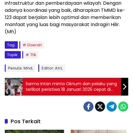
infrastruktur dan pemberdayaan wilayah. Dengan
adanya koordinasi yang baik, diharapkan TMMD ke-
123 dapat berjalan lebih optimal dan memberikan
manfaat yang luas bagi masyarakat Indragiri Hilir.
(Mh)
Tag:
Daerah
Topik:
TNI
Penulis: Mhd,
Editor: Atri,
Sarma Intan minta Oknum dan pelaku yang
terlibat peristiwa 18 Januari 2025 cepat di
tangkap
Pos Terkait