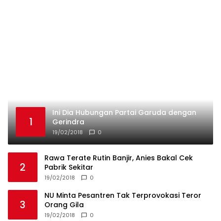
2
Pabrik Sekitar
19/02/2018
0
NU Minta Pesantren Tak Terprovokasi Teror
3
Orang Gila
19/02/2018
0
Galeri Foto Klub Sepakbola Indonesia Persija
4
Jakarta
19/02/2018
0
Marko Simic Kelelahan Usai Arak arakan Juara
5
Piala Presiden
19/02/2018
0