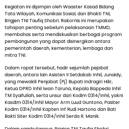
Kegiatan ini dipimpin oleh Waaster Kasad Bidang
Tata Wilayah, Komunikasi Sosial, dan Bhakti TNI,
Brigjen TNI Taufiq Shobri. Rakornis ini merupakan
tahapan penting sebelum pelaksanaan TMMD,
membahas serta mendiskusikan berbagai program
pembangunan yang dapat disinergikan antara
pemerintah daerah, kementerian, lembaga dan
mitra TNI.
Dalam rapat tersebut, hadir sejumlah pejabat
daerah, antara lain Asisten II Setdakab Inhil, Junaidy,
yang mewakili Penjabat (Pj) Bupati Indragiri Hilir,
Ketua DPRD Inhil Iwan Taruna, Kepala Bappeda Inhil
TM Syaifullah, serta unsur dari Kodim 0314/Inhil, yakni
Kasdim 0314/Inhil Mayor Arm Luud Guntono, Pasiter
Kodim 0314/Inhil Kapten Inf Rudi Hartono dan Bati
Bakti Siter Kodim 0314/Inhil Serda R. Manik.
Dalam sambutannya, Brigjen TNI Taufiq Shobri