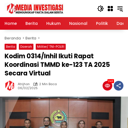
Langsung
ke
konten
Home
Berita
Hukum
Nasional
Politik
Daer
Beranda
Berita
Berita
Daerah
Militer/ TNI-POLRI
Kodim 0314/Inhil Ikuti Rapat
Koordinasi TMMD ke-123 TA 2025
Secara Virtual
243
Atrijhon
2 Min Baca
06/02/2025