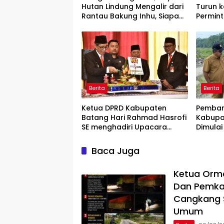
Hutan Lindung Mengalir dari
Turun k
Rantau Bakung Inhu, Siapa
Permin
Bermain?
Rilis” W
Berita
Berita
Ketua DPRD Kabupaten
Pemban
Batang Hari Rahmad Hasrofi
Kabupa
SE menghadiri Upacara
Dimulai
Peringatan HUT Bank Jambi
Lokasi
Baca Juga
Ketua Orm
Dan Pemka
Cangkang S
Umum