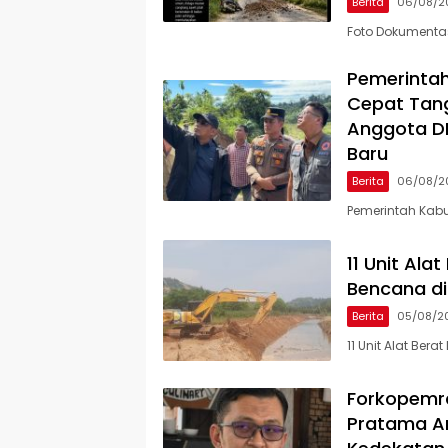
Berita
06/08/2
Foto Dokumenta
Pemerinta
Cepat Tang
Anggota DP
Baru
Berita
06/08/2
Pemerintah Kab
11 Unit Al
Bencana di
Berita
05/08/2
11 Unit Alat Be
Forkopemra
Pratama An