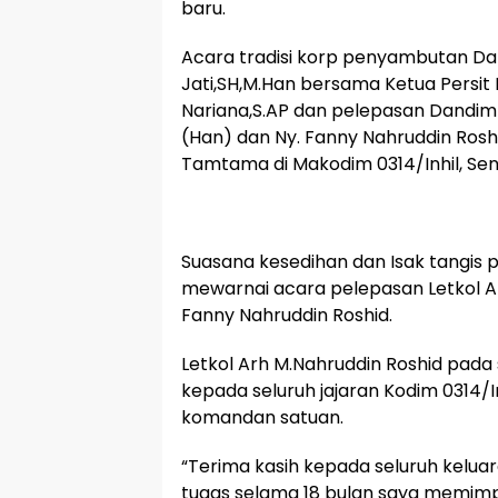
baru.
Acara tradisi korp penyambutan Dand
Jati,SH,M.Han bersama Ketua Persit 
Nariana,S.AP dan pelepasan Dandim l
(Han) dan Ny. Fanny Nahruddin Roshi
Tamtama di Makodim 0314/Inhil, Seni
Suasana kesedihan dan Isak tangis p
mewarnai acara pelepasan Letkol Arh
Fanny Nahruddin Roshid.
Letkol Arh M.Nahruddin Roshid pa
kepada seluruh jajaran Kodim 0314
komandan satuan.
“Terima kasih kepada seluruh kelua
tugas selama 18 bulan saya memim