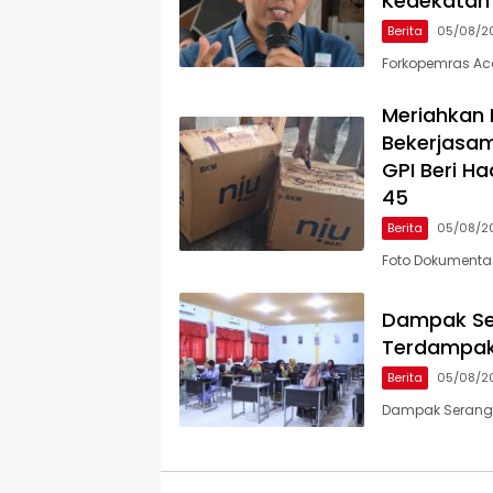
Kedekatan
Berita
05/08/2
Forkopemras Ace
Meriahkan 
Bekerjasam
GPI Beri H
45
Berita
05/08/2
Foto Dokumenta
Dampak Ser
Terdampak
Berita
05/08/2
Dampak Seranga