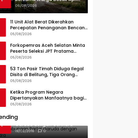
Dan Pemkab Konsel Tangkap
06/08/2026
Pelaku Angkut Cangkang
Sawit Overload, Truk PT KAP
11 Unit Alat Berat Dikerahkan
Melintas Jalan Umum
Percepatan Penanganan Bencana
di Kelurahan Sipange Kecamatan
05/08/2026
Tukka
Forkopemras Aceh Selatan Minta
Peserta Seleksi JPT Pratama
Andalkan Kompetensi dan
05/08/2026
Integritas, Bukan Kedekatan
53 Ton Pasir Timah Diduga Ilegal
Disita di Belitung, Tiga Orang
Diamankan, Dua Masih Diburu
05/08/2026
Ketika Program Negara
Dipertanyakan Manfaatnya bagi
Seluruh Penggiat Literasi
05/08/2026
ending
Ini Dia Hubungan Partai
1
Garuda dengan Gerindra
19/02/2018
0