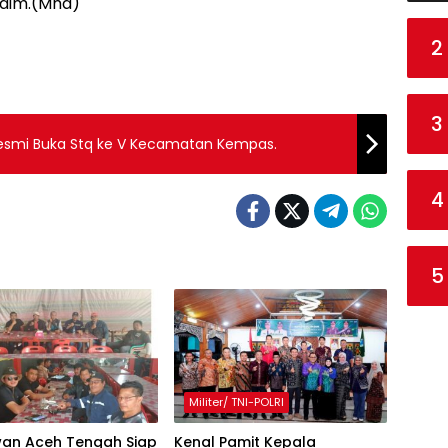
ndim.(Mhd)
2
3
esmi Buka Stq ke V Kecamatan Kempas.
4
5
Militer/ TNI-POLRI
an Aceh Tengah Siap
Kenal Pamit Kepala