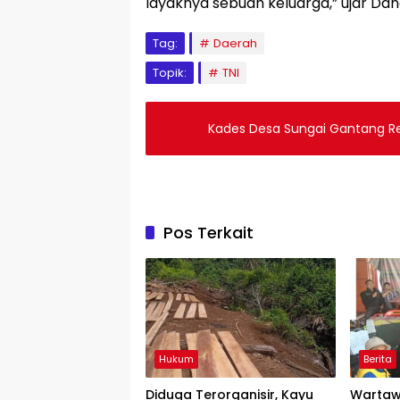
layaknya sebuah keluarga,” ujar Da
Tag:
Daerah
Topik:
TNI
Kades Desa Sungai Gantang R
Pos Terkait
Hukum
Berita
Diduga Terorganisir, Kayu
Wartaw