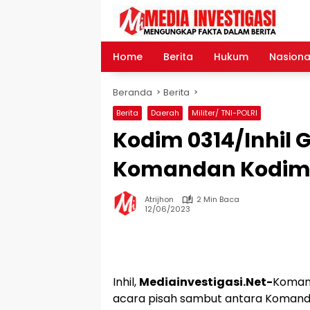
Langsung
ke
konten
Home
Berita
Hukum
Nasiona
Beranda
Berita
Berita
Daerah
Militer/ TNI-POLRI
Kodim 0314/Inhil 
Komandan Kodi
Atrijhon
2 Min Baca
12/06/2023
Inhil,
Mediainvestigasi.Net-
Komand
acara pisah sambut antara Koman