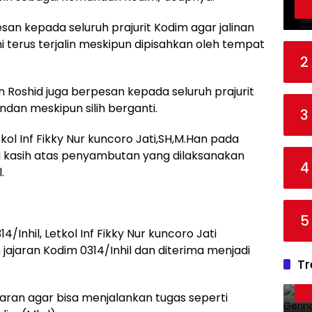
san kepada seluruh prajurit Kodim agar jalinan
i terus terjalin meskipun dipisahkan oleh tempat
2
in Roshid juga berpesan kepada seluruh prajurit
an meskipun silih berganti.
3
kol Inf Fikky Nur kuncoro Jati,SH,M.Han pada
kasih atas penyambutan yang dilaksanakan
4
.
5
Inhil, Letkol Inf Fikky Nur kuncoro Jati
ajaran Kodim 0314/Inhil dan diterima menjadi
Tr
jaran agar bisa menjalankan tugas seperti