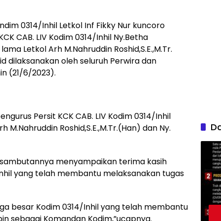
im 0314/Inhil Letkol Inf Fikky Nur kuncoro
KCK CAB. LIV Kodim 0314/Inhil Ny.Betha
ama Letkol Arh M.Nahruddin Roshid,S.E.,M.Tr.
d dilaksanakan oleh seluruh Perwira dan
n (21/6/2023).
engurus Persit KCK CAB. LIV Kodim 0314/Inhil
D
 M.Nahruddin Roshid,S.E.,M.Tr.(Han) dan Ny.
da sambutannya menyampaikan terima kasih
/Inhil yang telah membantu melaksanakan tugas
rga besar Kodim 0314/Inhil yang telah membantu
pin sebagai Komandan Kodim,”ucapnya.