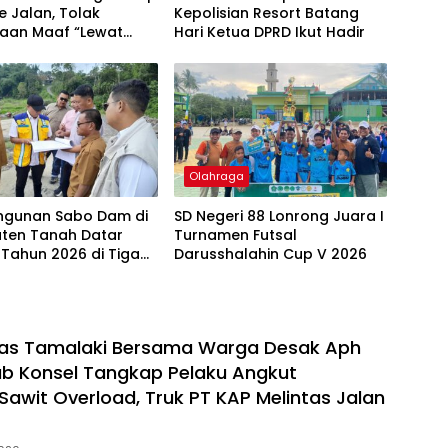
e Jalan, Tolak
Kepolisian Resort Batang
taan Maaf “Lewat
Hari ‎Ketua DPRD Ikut Hadir
akil Bupati
Olahraga
gunan Sabo Dam di
SD Negeri 88 Lonrong Juara I
ten Tanah Datar
Turnamen Futsal
 Tahun 2026 di Tiga
Darusshalahin Cup V 2026
as Tamalaki Bersama Warga Desak Aph
b Konsel Tangkap Pelaku Angkut
awit Overload, Truk PT KAP Melintas Jalan