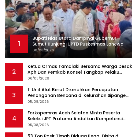
Bupati Nias Utara Dampingi Gubernur
1
Sumut Kunjungi UPTD Puskesmas Lahewa
06/08/2026
Ketua Ormas Tamalaki Bersama Warga Desak
2
Aph Dan Pemkab Konsel Tangkap Pelaku
Angkut Cangkang Sawit Overload, Truk PT KAP
06/08/2026
Melintas Jalan Umum
11 Unit Alat Berat Dikerahkan Percepatan
3
Penanganan Bencana di Kelurahan Sipange
Kecamatan Tukka
05/08/2026
Forkopemras Aceh Selatan Minta Peserta
4
Seleksi JPT Pratama Andalkan Kompetensi
dan Integritas, Bukan Kedekatan
05/08/2026
53 Ton Pasir Timah Diduga Ilegal Disita di