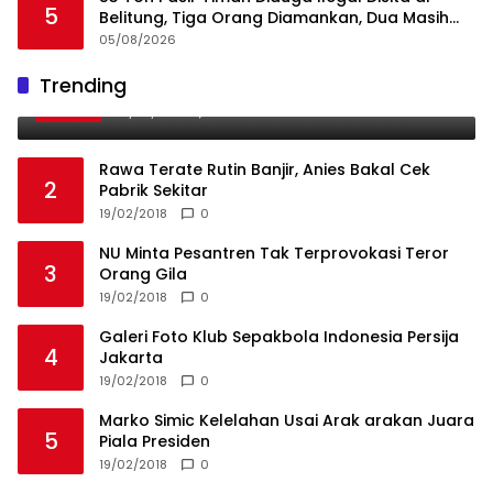
5
Belitung, Tiga Orang Diamankan, Dua Masih
Diburu
05/08/2026
Ini Dia Hubungan Partai Garuda dengan
Trending
1
Gerindra
19/02/2018
0
Rawa Terate Rutin Banjir, Anies Bakal Cek
2
Pabrik Sekitar
19/02/2018
0
NU Minta Pesantren Tak Terprovokasi Teror
3
Orang Gila
19/02/2018
0
Galeri Foto Klub Sepakbola Indonesia Persija
4
Jakarta
19/02/2018
0
Marko Simic Kelelahan Usai Arak arakan Juara
5
Piala Presiden
19/02/2018
0