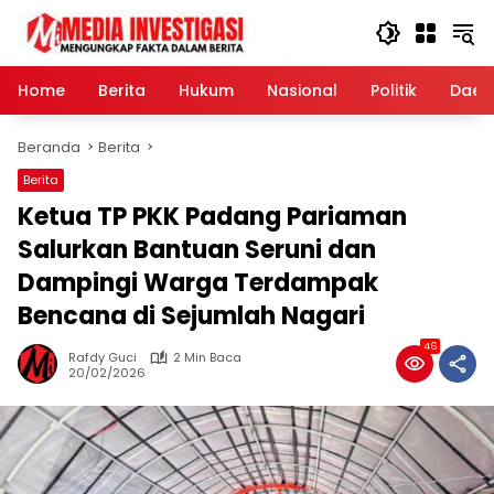
Langsung
ke
konten
Home
Berita
Hukum
Nasional
Politik
Daer
Beranda
Berita
Berita
Ketua TP PKK Padang Pariaman
Salurkan Bantuan Seruni dan
Dampingi Warga Terdampak
Bencana di Sejumlah Nagari
46
Rafdy Guci
2 Min Baca
20/02/2026