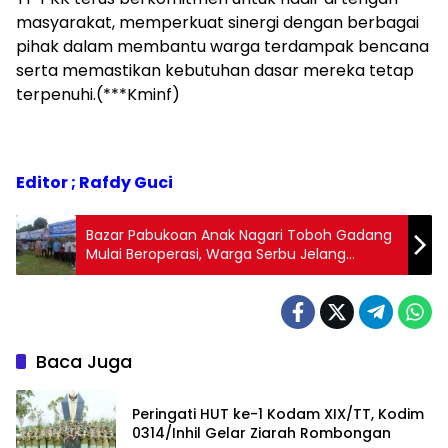
masyarakat, memperkuat sinergi dengan berbagai
pihak dalam membantu warga terdampak bencana
serta memastikan kebutuhan dasar mereka tetap
terpenuhi.(***Kminf)
Editor ; Rafdy Guci
Bazar Pabukoan Anak Nagari Toboh Gadang
Mulai Beroperasi, Warga Serbu Jelang
Berbuka Puasa
Baca Juga
Peringati HUT ke-1 Kodam XIX/TT, Kodim
0314/Inhil Gelar Ziarah Rombongan