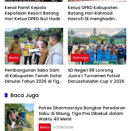
Kenal Pamit Kepala
Ketua DPRD Kabupaten
Kepolisian Resort Batang
Batang Hari Rahmad
Hari ‎Ketua DPRD Ikut Hadir
Hasrofi SE menghadiri
Upacara Peringatan HUT
Bank Jambi
Berita
Olahraga
Pembangunan Sabo Dam
SD Negeri 88 Lonrong
di Kabupaten Tanah Datar
Juara I Turnamen Futsal
Dimulai Tahun 2026 di Tiga
Darusshalahin Cup V 2026
Lokasi
Baca Juga
Polres Dharmasraya Bongkar Peredaran
Sabu di Sitiung, Tiga Pria Dibekuk dalam
Waktu 40 Menit
Berita
07/08/2026