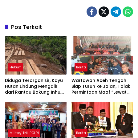
Jam
Pos Terkait
Hukum
Berita
Diduga Terorganisir, Kayu
Wartawan Aceh Tengah
Hutan Lindung Mengalir
Siap Turun ke Jalan, Tolak
dari Rantau Bakung Inhu,
Permintaan Maaf “Lewat
Siapa Bermain?
Rilis” Wakil Bupati
Militer/ TNI-POLRI
Berita