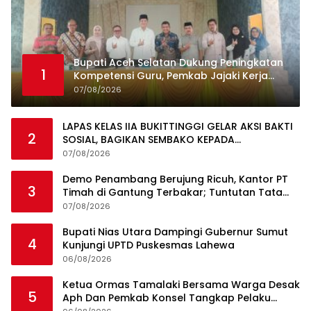
Bupati Aceh Selatan Dukung Peningkatan
1
Kompetensi Guru, Pemkab Jajaki Kerja
Sama dengan Pascasarjana USK
07/08/2026
LAPAS KELAS IIA BUKITTINGGI GELAR AKSI BAKTI
2
SOSIAL, BAGIKAN SEMBAKO KEPADA
MASYARAKAT SEKITAR
07/08/2026
Demo Penambang Berujung Ricuh, Kantor PT
3
Timah di Gantung Terbakar; Tuntutan Tata
Niaga Timah Jadi Sorotan
07/08/2026
Bupati Nias Utara Dampingi Gubernur Sumut
4
Kunjungi UPTD Puskesmas Lahewa
06/08/2026
Ketua Ormas Tamalaki Bersama Warga Desak
5
Aph Dan Pemkab Konsel Tangkap Pelaku
Angkut Cangkang Sawit Overload, Truk PT KAP