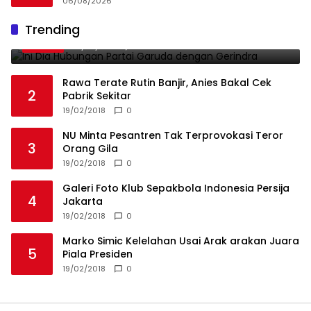
06/08/2026
Melintas Jalan Umum
Ini Dia Hubungan Partai Garuda dengan
Trending
1
Gerindra
19/02/2018
0
Rawa Terate Rutin Banjir, Anies Bakal Cek
2
Pabrik Sekitar
19/02/2018
0
NU Minta Pesantren Tak Terprovokasi Teror
3
Orang Gila
19/02/2018
0
Galeri Foto Klub Sepakbola Indonesia Persija
4
Jakarta
19/02/2018
0
Marko Simic Kelelahan Usai Arak arakan Juara
5
Piala Presiden
19/02/2018
0