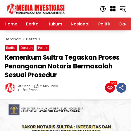
Langsung
ke
konten
Home
Berita
Hukum
Nasional
Politik
Daer
Beranda
Berita
Berita
Daerah
Politik
Kemenkum Sultra Tegaskan Proses
Penanganan Notaris Bermasalah
Sesuai Prosedur
520
Atrijhon
2 Min Baca
03/03/2025