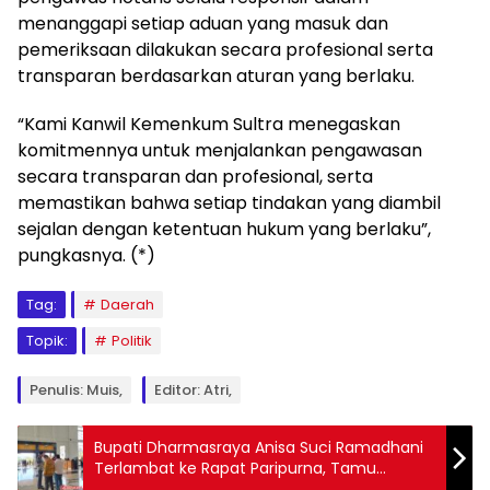
menanggapi setiap aduan yang masuk dan
pemeriksaan dilakukan secara profesional serta
transparan berdasarkan aturan yang berlaku.
“Kami Kanwil Kemenkum Sultra menegaskan
komitmennya untuk menjalankan pengawasan
secara transparan dan profesional, serta
memastikan bahwa setiap tindakan yang diambil
sejalan dengan ketentuan hukum yang berlaku”,
pungkasnya. (*)
Tag:
Daerah
Topik:
Politik
Penulis: Muis,
Editor: Atri,
Bupati Dharmasraya Anisa Suci Ramadhani
Terlambat ke Rapat Paripurna, Tamu
Undangan Terlantar Hingga Hampir Satu