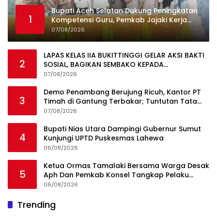
Bupati Aceh Selatan Dukung Peningkatan
1
Kompetensi Guru, Pemkab Jajaki Kerja
Sama dengan Pascasarjana USK
07/08/2026
LAPAS KELAS IIA BUKITTINGGI GELAR AKSI BAKTI
2
SOSIAL, BAGIKAN SEMBAKO KEPADA
MASYARAKAT SEKITAR
07/08/2026
Demo Penambang Berujung Ricuh, Kantor PT
3
Timah di Gantung Terbakar; Tuntutan Tata
Niaga Timah Jadi Sorotan
07/08/2026
Bupati Nias Utara Dampingi Gubernur Sumut
4
Kunjungi UPTD Puskesmas Lahewa
06/08/2026
Ketua Ormas Tamalaki Bersama Warga Desak
5
Aph Dan Pemkab Konsel Tangkap Pelaku
Angkut Cangkang Sawit Overload, Truk PT KAP
06/08/2026
Melintas Jalan Umum
Ini Dia Hubungan Partai Garuda dengan
Trending
1
Gerindra
19/02/2018
0