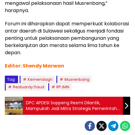
mengawal pelaksanaan hasil Musrenbang,”
harapnya.
Forum ini diharapkan dapat memperkuat kolaborasi
antar daerah di Sulawesi sekaligus menjadi fondasi
penting untuk pelaksanaan pembangunan yang
berkelanjutan dan merata selama lima tahun ke
depan.
Editor: Shendy Marwan
Tag:
Kemendagri
Musrenbang
Restuardy Daud
RPJMN
DPC APDESI Soppeng Resmi Dilantik,
Mampukah Jadi Mitra Strategis Pemerintah
Daerah?