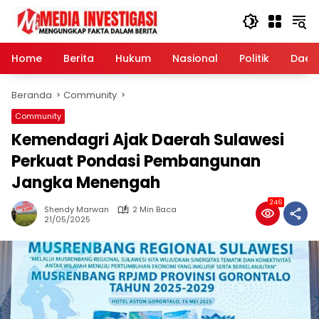
Langsung
ke
konten
Home
Berita
Hukum
Nasional
Politik
Daer
Beranda
Community
Community
Kemendagri Ajak Daerah Sulawesi
Perkuat Pondasi Pembangunan
Jangka Menengah
246
Shendy Marwan
2 Min Baca
21/05/2025