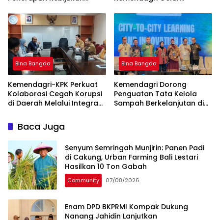
Penyelenggaraan
Sosialisasi Penanganan
Transmigrasi
Banjir Melalui Program
FMNJP di Brebes
Bina Bangda
Bina Bangda
Kemendagri-KPK Perkuat
Kemendagri Dorong
Kolaborasi Cegah Korupsi
Penguatan Tata Kelola
di Daerah Melalui Integrasi
Sampah Berkelanjutan di
Data SIPD
Daerah
Baca Juga
Senyum Semringah Munjirin: Panen Padi
di Cakung, Urban Farming Bali Lestari
Hasilkan 10 Ton Gabah
Community
07/08/2026
Enam DPD BKPRMI Kompak Dukung
Nanang Jahidin Lanjutkan