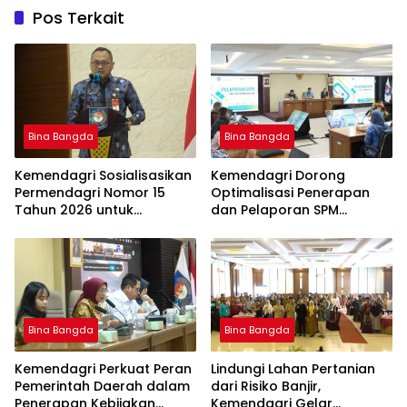
Pos Terkait
Bina Bangda
Bina Bangda
Kemendagri Sosialisasikan
Kemendagri Dorong
Permendagri Nomor 15
Optimalisasi Penerapan
Tahun 2026 untuk
dan Pelaporan SPM
Percepat Penyerahan PSU
Kabupaten Hulu Sungai
Perumahan kepada
Selatan Tahun 2026
Pemerintah Daerah
Bina Bangda
Bina Bangda
Kemendagri Perkuat Peran
Lindungi Lahan Pertanian
Pemerintah Daerah dalam
dari Risiko Banjir,
Penerapan Kebijakan
Kemendagri Gelar