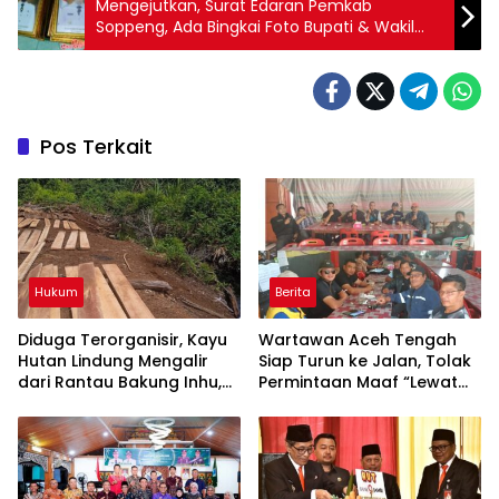
Mengejutkan, Surat Edaran Pemkab
Soppeng, Ada Bingkai Foto Bupati & Wakil
Bupati beredar diperjualbelikan
Pos Terkait
Hukum
Berita
Diduga Terorganisir, Kayu
Wartawan Aceh Tengah
Hutan Lindung Mengalir
Siap Turun ke Jalan, Tolak
dari Rantau Bakung Inhu,
Permintaan Maaf “Lewat
Siapa Bermain?
Rilis” Wakil Bupati