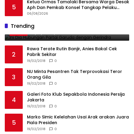
Ketua Ormas Tamalaki Bersama Warga Desak
5
Aph Dan Pemkab Konsel Tangkap Pelaku
Angkut Cangkang Sawit Overload, Truk PT KAP
06/08/2026
Melintas Jalan Umum
Ini Dia Hubungan Partai Garuda dengan
Trending
1
Gerindra
19/02/2018
0
Rawa Terate Rutin Banjir, Anies Bakal Cek
2
Pabrik Sekitar
19/02/2018
0
NU Minta Pesantren Tak Terprovokasi Teror
3
Orang Gila
19/02/2018
0
Galeri Foto Klub Sepakbola Indonesia Persija
4
Jakarta
19/02/2018
0
Marko Simic Kelelahan Usai Arak arakan Juara
5
Piala Presiden
19/02/2018
0