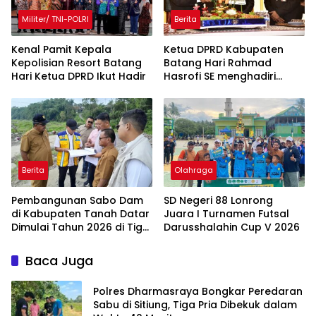
Militer/ TNI-POLRI
Berita
Kenal Pamit Kepala
Ketua DPRD Kabupaten
Kepolisian Resort Batang
Batang Hari Rahmad
Hari ‎Ketua DPRD Ikut Hadir
Hasrofi SE menghadiri
Upacara Peringatan HUT
Bank Jambi
Berita
Olahraga
Pembangunan Sabo Dam
SD Negeri 88 Lonrong
di Kabupaten Tanah Datar
Juara I Turnamen Futsal
Dimulai Tahun 2026 di Tiga
Darusshalahin Cup V 2026
Lokasi
Baca Juga
Polres Dharmasraya Bongkar Peredaran
Sabu di Sitiung, Tiga Pria Dibekuk dalam