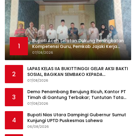
Bupati Aceh Selatan Dukung Peningkatan
1
Kompetensi Guru, Pemkab Jajaki Kerja
Sama dengan Pascasarjana USK
07/08/2026
LAPAS KELAS IIA BUKITTINGGI GELAR AKSI BAKTI
2
SOSIAL, BAGIKAN SEMBAKO KEPADA
MASYARAKAT SEKITAR
07/08/2026
Demo Penambang Berujung Ricuh, Kantor PT
3
Timah di Gantung Terbakar; Tuntutan Tata
Niaga Timah Jadi Sorotan
07/08/2026
Bupati Nias Utara Dampingi Gubernur Sumut
4
Kunjungi UPTD Puskesmas Lahewa
06/08/2026