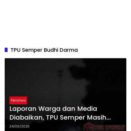
TPU Semper Budhi Darma
Peristiwa
Laporan Warga dan Media
Diabaikan, TPU Semper Masih
Tenggelam dalam Kegelapan
24/06/2025