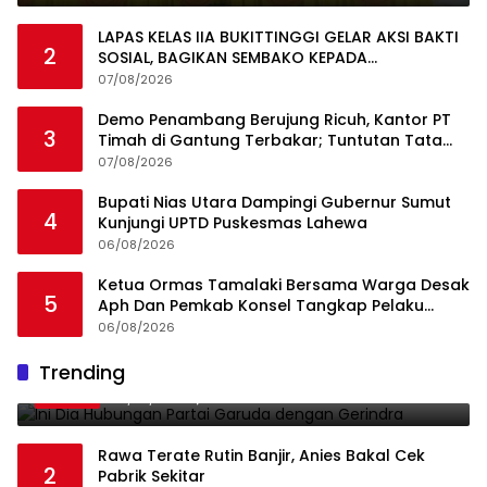
LAPAS KELAS IIA BUKITTINGGI GELAR AKSI BAKTI
2
SOSIAL, BAGIKAN SEMBAKO KEPADA
MASYARAKAT SEKITAR
07/08/2026
Demo Penambang Berujung Ricuh, Kantor PT
3
Timah di Gantung Terbakar; Tuntutan Tata
Niaga Timah Jadi Sorotan
07/08/2026
Bupati Nias Utara Dampingi Gubernur Sumut
4
Kunjungi UPTD Puskesmas Lahewa
06/08/2026
Ketua Ormas Tamalaki Bersama Warga Desak
5
Aph Dan Pemkab Konsel Tangkap Pelaku
Angkut Cangkang Sawit Overload, Truk PT KAP
06/08/2026
Melintas Jalan Umum
Ini Dia Hubungan Partai Garuda dengan
Trending
1
Gerindra
19/02/2018
0
Rawa Terate Rutin Banjir, Anies Bakal Cek
2
Pabrik Sekitar