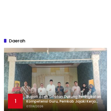
Daerah
Bupati Aceh Selatan Dukung Peningkatan
1
Kompetensi Guru, Pemkab Jajaki Kerja
Sama dengan Pascasarjana USK
07/08/2026