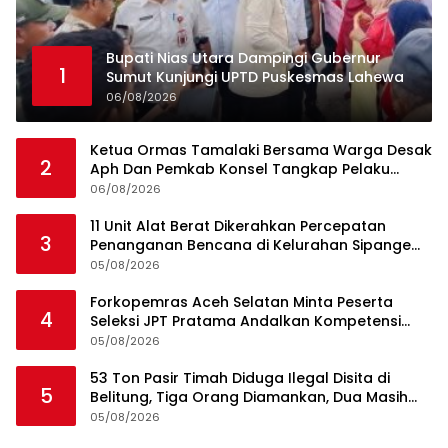
Bupati Nias Utara Dampingi Gubernur
1
Sumut Kunjungi UPTD Puskesmas Lahewa
06/08/2026
Ketua Ormas Tamalaki Bersama Warga Desak
2
Aph Dan Pemkab Konsel Tangkap Pelaku
Angkut Cangkang Sawit Overload, Truk PT KAP
06/08/2026
Melintas Jalan Umum
11 Unit Alat Berat Dikerahkan Percepatan
3
Penanganan Bencana di Kelurahan Sipange
Kecamatan Tukka
05/08/2026
Forkopemras Aceh Selatan Minta Peserta
4
Seleksi JPT Pratama Andalkan Kompetensi
dan Integritas, Bukan Kedekatan
05/08/2026
53 Ton Pasir Timah Diduga Ilegal Disita di
5
Belitung, Tiga Orang Diamankan, Dua Masih
Diburu
05/08/2026
Ini Dia Hubungan Partai Garuda dengan