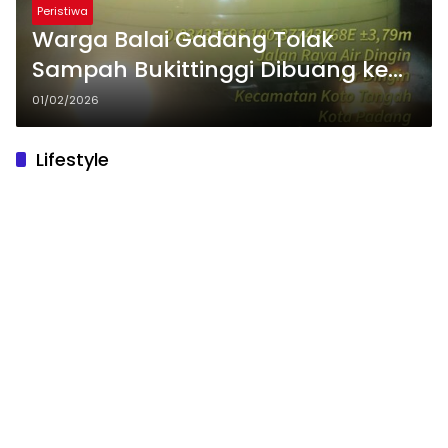
Peristiwa
Warga Balai Gadang Tolak
Sampah Bukittinggi Dibuang ke
TPA Air Dingin, Dugaan
01/02/2026
Pelanggaran Hukum Menguat
Lifestyle