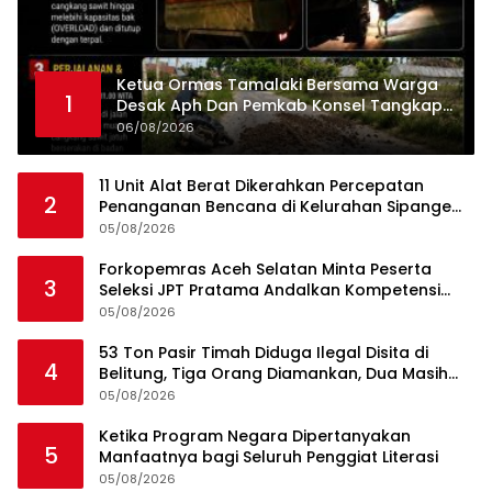
Ketua Ormas Tamalaki Bersama Warga
1
Desak Aph Dan Pemkab Konsel Tangkap
Pelaku Angkut Cangkang Sawit Overload,
06/08/2026
Truk PT KAP Melintas Jalan Umum
11 Unit Alat Berat Dikerahkan Percepatan
2
Penanganan Bencana di Kelurahan Sipange
Kecamatan Tukka
05/08/2026
Forkopemras Aceh Selatan Minta Peserta
3
Seleksi JPT Pratama Andalkan Kompetensi
dan Integritas, Bukan Kedekatan
05/08/2026
53 Ton Pasir Timah Diduga Ilegal Disita di
4
Belitung, Tiga Orang Diamankan, Dua Masih
Diburu
05/08/2026
Ketika Program Negara Dipertanyakan
5
Manfaatnya bagi Seluruh Penggiat Literasi
05/08/2026