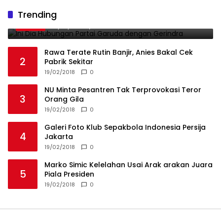
Ini Dia Hubungan Partai Garuda dengan
Trending
1
Gerindra
19/02/2018
0
Rawa Terate Rutin Banjir, Anies Bakal Cek
2
Pabrik Sekitar
19/02/2018
0
NU Minta Pesantren Tak Terprovokasi Teror
3
Orang Gila
19/02/2018
0
Galeri Foto Klub Sepakbola Indonesia Persija
4
Jakarta
19/02/2018
0
Marko Simic Kelelahan Usai Arak arakan Juara
5
Piala Presiden
19/02/2018
0