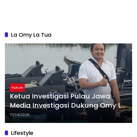
La Omy La Tua
Hukum
Ketua Investigasi Pulau Jawa
Media Investigasi Dukung Omy La
Tua Sikat Korupsi di Taliabu
17/04/2026
Lifestyle