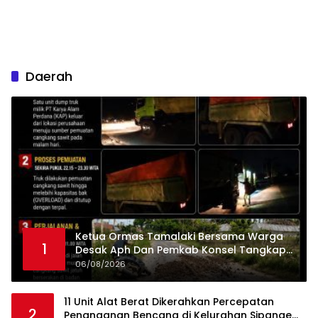
Daerah
Ketua Ormas Tamalaki Bersama Warga
1
Desak Aph Dan Pemkab Konsel Tangkap
Pelaku Angkut Cangkang Sawit Overload,
06/08/2026
Truk PT KAP Melintas Jalan Umum
11 Unit Alat Berat Dikerahkan Percepatan
2
Penanganan Bencana di Kelurahan Sipange