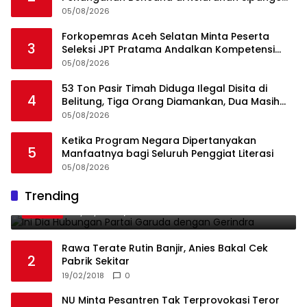
Kecamatan Tukka
05/08/2026
Forkopemras Aceh Selatan Minta Peserta
3
Seleksi JPT Pratama Andalkan Kompetensi
dan Integritas, Bukan Kedekatan
05/08/2026
53 Ton Pasir Timah Diduga Ilegal Disita di
4
Belitung, Tiga Orang Diamankan, Dua Masih
Diburu
05/08/2026
Ketika Program Negara Dipertanyakan
5
Manfaatnya bagi Seluruh Penggiat Literasi
05/08/2026
Ini Dia Hubungan Partai Garuda dengan
Trending
1
Gerindra
19/02/2018
0
Rawa Terate Rutin Banjir, Anies Bakal Cek
2
Pabrik Sekitar
19/02/2018
0
NU Minta Pesantren Tak Terprovokasi Teror