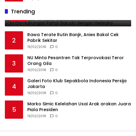
Ini Dia Hubungan Partai Garuda dengan
Trending
1
Gerindra
19/02/2018
0
Rawa Terate Rutin Banjir, Anies Bakal Cek
2
Pabrik Sekitar
19/02/2018
0
NU Minta Pesantren Tak Terprovokasi Teror
3
Orang Gila
19/02/2018
0
Galeri Foto Klub Sepakbola Indonesia Persija
4
Jakarta
19/02/2018
0
Marko Simic Kelelahan Usai Arak arakan Juara
5
Piala Presiden
19/02/2018
0