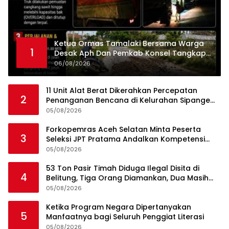
Ketua Ormas Tamalaki Bersama Warga
1
Desak Aph Dan Pemkab Konsel Tangkap
Pelaku Angkut Cangkang Sawit Overload,
06/08/2026
Truk PT KAP Melintas Jalan Umum
11 Unit Alat Berat Dikerahkan Percepatan
2
Penanganan Bencana di Kelurahan Sipange
Kecamatan Tukka
05/08/2026
Forkopemras Aceh Selatan Minta Peserta
3
Seleksi JPT Pratama Andalkan Kompetensi
dan Integritas, Bukan Kedekatan
05/08/2026
53 Ton Pasir Timah Diduga Ilegal Disita di
4
Belitung, Tiga Orang Diamankan, Dua Masih
Diburu
05/08/2026
Ketika Program Negara Dipertanyakan
5
Manfaatnya bagi Seluruh Penggiat Literasi
05/08/2026