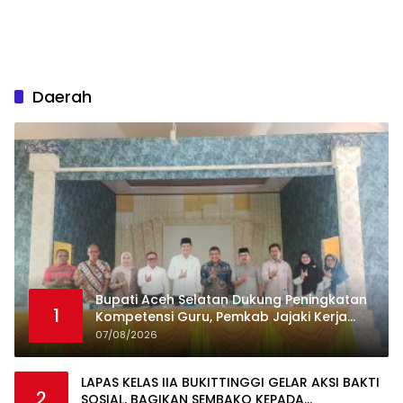
Daerah
Bupati Aceh Selatan Dukung Peningkatan
1
Kompetensi Guru, Pemkab Jajaki Kerja
Sama dengan Pascasarjana USK
07/08/2026
LAPAS KELAS IIA BUKITTINGGI GELAR AKSI BAKTI
2
SOSIAL, BAGIKAN SEMBAKO KEPADA