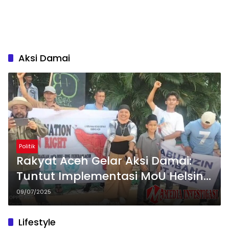
Aksi Damai
Politik
Rakyat Aceh Gelar Aksi Damai:
Tuntut Implementasi MoU Helsinki
dan Tolak Penambahan Militer
09/07/2025
Lifestyle