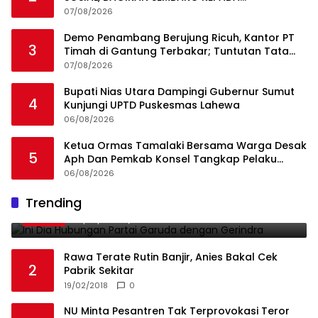
MASYARAKAT SEKITAR
07/08/2026
Demo Penambang Berujung Ricuh, Kantor PT
3
Timah di Gantung Terbakar; Tuntutan Tata
Niaga Timah Jadi Sorotan
07/08/2026
Bupati Nias Utara Dampingi Gubernur Sumut
4
Kunjungi UPTD Puskesmas Lahewa
06/08/2026
Ketua Ormas Tamalaki Bersama Warga Desak
5
Aph Dan Pemkab Konsel Tangkap Pelaku
Angkut Cangkang Sawit Overload, Truk PT KAP
06/08/2026
Melintas Jalan Umum
Ini Dia Hubungan Partai Garuda dengan
Trending
1
Gerindra
19/02/2018
0
Rawa Terate Rutin Banjir, Anies Bakal Cek
2
Pabrik Sekitar
19/02/2018
0
NU Minta Pesantren Tak Terprovokasi Teror