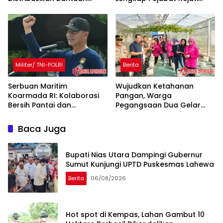
Pertanian ke 42 Kelompok
Kalsel 2025
Tani
Militer/ TNI-POLRI
Berita
Serbuan Maritim
Wujudkan Ketahanan
Koarmada RI: Kolaborasi
Pangan, Warga
Bersih Pantai dan
Pegangsaan Dua Gelar
Ketahanan Pangan di
Tanam Serentak Jagung
Muara Angke
dan Melon
Baca Juga
Bupati Nias Utara Dampingi Gubernur
Sumut Kunjungi UPTD Puskesmas Lahewa
Berita
06/08/2026
Hot spot di Kempas, Lahan Gambut 10