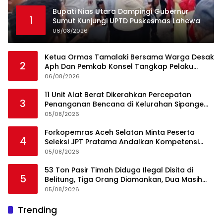
Bupati Nias Utara Dampingi Gubernur
1
Sumut Kunjungi UPTD Puskesmas Lahewa
06/08/2026
Ketua Ormas Tamalaki Bersama Warga Desak
2
Aph Dan Pemkab Konsel Tangkap Pelaku
Angkut Cangkang Sawit Overload, Truk PT KAP
06/08/2026
Melintas Jalan Umum
11 Unit Alat Berat Dikerahkan Percepatan
3
Penanganan Bencana di Kelurahan Sipange
Kecamatan Tukka
05/08/2026
Forkopemras Aceh Selatan Minta Peserta
4
Seleksi JPT Pratama Andalkan Kompetensi
dan Integritas, Bukan Kedekatan
05/08/2026
53 Ton Pasir Timah Diduga Ilegal Disita di
5
Belitung, Tiga Orang Diamankan, Dua Masih
Diburu
05/08/2026
Ini Dia Hubungan Partai Garuda dengan
Trending
1
Gerindra
19/02/2018
0