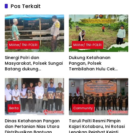
Pos Terkait
Militer/ TNI-POLRI
Militer/ TNI-POLRI
Sinergi Polri dan
Dukung Ketahanan
Masyarakat, Polsek Sungai
Pangan, Polsek
Batang dukung
Tembilahan Hulu Cek
Peternakan Sapi di inhil
Kesiapan Lahan Jagung
Kuartal II di Desa Pulau
Palas
Berita
Community
Dinas Ketahanan Pangan
Taruli Palti Resmi Pimpin
dan Pertanian Nias Utara
Kajari Kotabaru, Ini Rotasi
Distribusikan Bantuan
Lengkap Pejabat Kejati