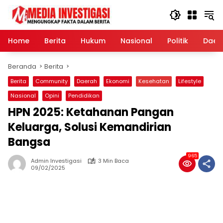
Langsung
ke
konten
Home
Berita
Hukum
Nasional
Politik
Daer
Beranda
Berita
Berita
Community
Daerah
Ekonomi
Kesehatan
Lifestyle
Nasional
Opini
Pendidikan
HPN 2025: Ketahanan Pangan
Keluarga, Solusi Kemandirian
Bangsa
965
Admin Investigasi
3 Min Baca
09/02/2025