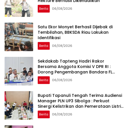
Hektare Berhasil Dikendalikan
Berita
06/08/2026
Satu Ekor Monyet Berhasil Dijebak di
Tembilahan, BBKSDA Riau Lakukan
Identifikasi
Berita
06/08/2026
Sekdakab Tapteng Hadiri Rakor
Bersama Anggota Komisi V DPR RI :
Dorong Pengembangan Bandara FL
Tobing dan Pelabuhan Sibolga
Berita
06/08/2026
Bupati Tapanuli Tengah Terima Audiensi
Manager PLN UP3 Sibolga : Perkuat
Sinergi Kelistrikan dan Pemerataan Listrik
Desa
Berita
06/08/2026