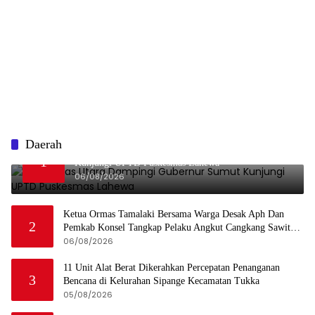
Daerah
Bupati Nias Utara Dampingi Gubernur Sumut
1
Kunjungi UPTD Puskesmas Lahewa
06/08/2026
Ketua Ormas Tamalaki Bersama Warga Desak Aph Dan
2
Pemkab Konsel Tangkap Pelaku Angkut Cangkang Sawit
Overload, Truk PT KAP Melintas Jalan Umum
06/08/2026
11 Unit Alat Berat Dikerahkan Percepatan Penanganan
3
Bencana di Kelurahan Sipange Kecamatan Tukka
05/08/2026