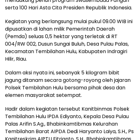
mendukung penuh program Swasembada Pangan
serta 100 Hari Asta Cita Presiden Republik Indonesia.
​Kegiatan yang berlangsung mulai pukul 09.00 WIB ini
dipusatkan di lahan milik Pemerintah Daerah
(Pemda) seluas 0,5 hektar yang terletak di RT
004/RW 002, Dusun Sungai Buluh, Desa Pulau Palas,
Kecamatan Tembilahan Hulu, Kabupaten Indragiri
Hilir, Riau.
​Dalam aksi nyata ini, sebanyak 5 kilogram bibit
jagung ditanam secara gotong-royong oleh jajaran
Polsek Tembilahan Hulu bersama pihak desa dan
elemen masyarakat setempat.
​Hadir dalam kegiatan tersebut Kanitbinmas Polsek
Tembilahan Hulu IPDA Ediyanto, Kepala Desa Pulau
Palas Arifin S.Ag., Bhabinkamtibmas Kelurahan
Tembilahan Barat AIPDA Dedi Haryanto Laiya, S.H., Ps
Kanitreskrim AIPTU Fitrianto, S.H., Bhabinkamtibmas