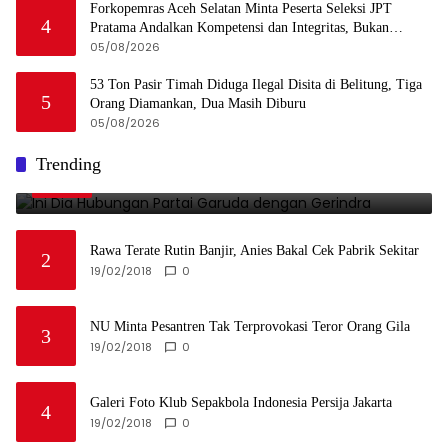
Forkopemras Aceh Selatan Minta Peserta Seleksi JPT
4
Pratama Andalkan Kompetensi dan Integritas, Bukan
Kedekatan
05/08/2026
53 Ton Pasir Timah Diduga Ilegal Disita di Belitung, Tiga
5
Orang Diamankan, Dua Masih Diburu
05/08/2026
Ini Dia Hubungan Partai Garuda dengan Gerindra
Trending
1
19/02/2018
0
Rawa Terate Rutin Banjir, Anies Bakal Cek Pabrik Sekitar
2
19/02/2018
0
NU Minta Pesantren Tak Terprovokasi Teror Orang Gila
3
19/02/2018
0
Galeri Foto Klub Sepakbola Indonesia Persija Jakarta
4
19/02/2018
0