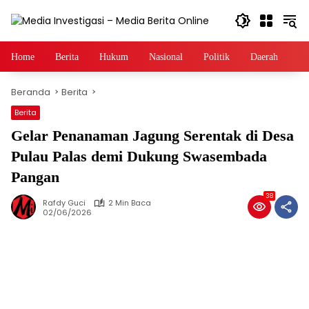
Langsung
ke
konten
Home
Berita
Hukum
Nasional
Politik
Daerah
Li
Beranda
Berita
Berita
Gelar Penanaman Jagung Serentak di Desa
Pulau Palas demi Dukung Swasembada
Pangan
38
Rafdy Guci
2 Min Baca
02/06/2026