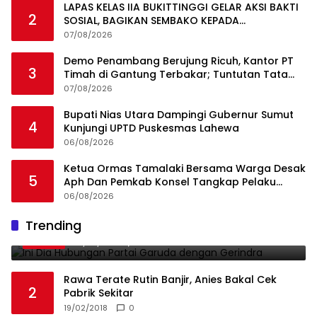
LAPAS KELAS IIA BUKITTINGGI GELAR AKSI BAKTI
2
SOSIAL, BAGIKAN SEMBAKO KEPADA
MASYARAKAT SEKITAR
07/08/2026
Demo Penambang Berujung Ricuh, Kantor PT
3
Timah di Gantung Terbakar; Tuntutan Tata
Niaga Timah Jadi Sorotan
07/08/2026
Bupati Nias Utara Dampingi Gubernur Sumut
4
Kunjungi UPTD Puskesmas Lahewa
06/08/2026
Ketua Ormas Tamalaki Bersama Warga Desak
5
Aph Dan Pemkab Konsel Tangkap Pelaku
Angkut Cangkang Sawit Overload, Truk PT KAP
06/08/2026
Melintas Jalan Umum
Ini Dia Hubungan Partai Garuda dengan
Trending
1
Gerindra
19/02/2018
0
Rawa Terate Rutin Banjir, Anies Bakal Cek
2
Pabrik Sekitar
19/02/2018
0