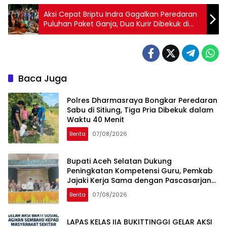
Aksi Cepat Briptu Indra Gagalkan Peredaran
Puluhan Paket Ganja, Dua Kurir Dibekuk di
Lubuk Sikaping
Baca Juga
Polres Dharmasraya Bongkar Peredaran
Sabu di Sitiung, Tiga Pria Dibekuk dalam
Waktu 40 Menit
Berita
07/08/2026
Bupati Aceh Selatan Dukung
Peningkatan Kompetensi Guru, Pemkab
Jajaki Kerja Sama dengan Pascasarjana
USK
Berita
07/08/2026
LAPAS KELAS IIA BUKITTINGGI GELAR AKSI