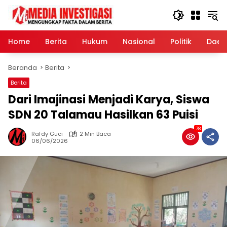
Langsung
ke
konten
Home
Berita
Hukum
Nasional
Politik
Daer
Beranda
Berita
Berita
Dari Imajinasi Menjadi Karya, Siswa
SDN 20 Talamau Hasilkan 63 Puisi
78
Rafdy Guci
2 Min Baca
06/06/2026