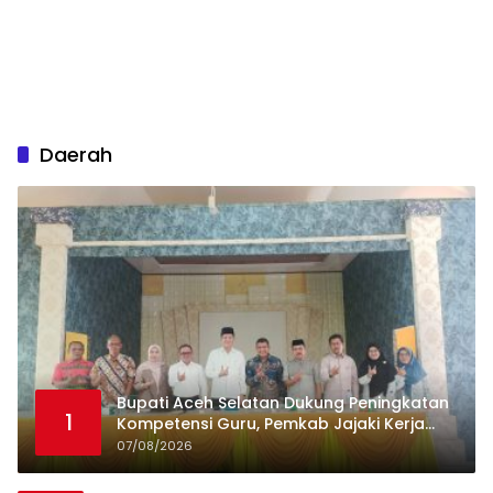
Daerah
Bupati Aceh Selatan Dukung Peningkatan
1
Kompetensi Guru, Pemkab Jajaki Kerja
Sama dengan Pascasarjana USK
07/08/2026