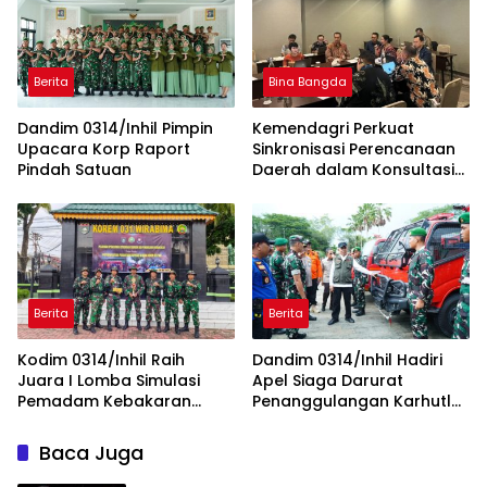
Berita
Bina Bangda
Dandim 0314/Inhil Pimpin
Kemendagri Perkuat
Upacara Korp Raport
Sinkronisasi Perencanaan
Pindah Satuan
Daerah dalam Konsultasi
Usulan Rencana Kerja
Provinsi Dampingan SKALA
Berita
Berita
Kodim 0314/Inhil Raih
Dandim 0314/Inhil Hadiri
Juara I Lomba Simulasi
Apel Siaga Darurat
Pemadam Kebakaran
Penanggulangan Karhutla
Tingkat Korem 031/WB
Kabupaten Inhil Tahun
2026
Baca Juga