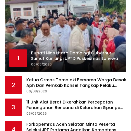
Bupati Nias Utara Dampingi Gubernur
1
Sumut Kunjungi UPTD Puskesmas Lahewa
06/08/2026
Ketua Ormas Tamalaki Bersama Warga Desak
2
Aph Dan Pemkab Konsel Tangkap Pelaku
Angkut Cangkang Sawit Overload, Truk PT KAP
06/08/2026
Melintas Jalan Umum
11 Unit Alat Berat Dikerahkan Percepatan
3
Penanganan Bencana di Kelurahan Sipange
Kecamatan Tukka
05/08/2026
Forkopemras Aceh Selatan Minta Peserta
4
Seleksi JPT Pratama Andalkan Kompetensi