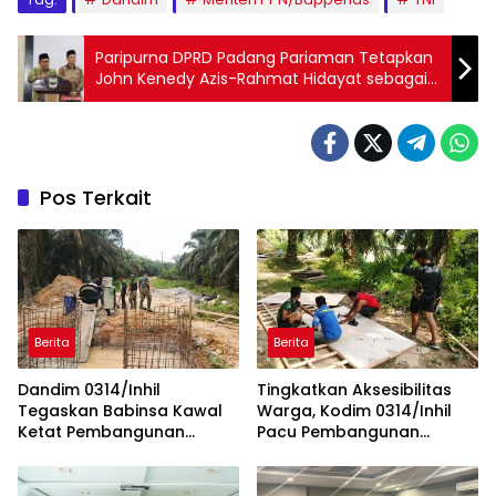
Paripurna DPRD Padang Pariaman Tetapkan
John Kenedy Azis-Rahmat Hidayat sebagai
Bupati dan Wakil Bupati Terpilih Pilkada 2024
Pos Terkait
Berita
Berita
Dandim 0314/Inhil
Tingkatkan Aksesibilitas
Tegaskan Babinsa Kawal
Warga, Kodim 0314/Inhil
Ketat Pembangunan
Pacu Pembangunan
Jembatan Perintis Garuda
Jembatan Perintis Garuda
di Seberang Tembilahan