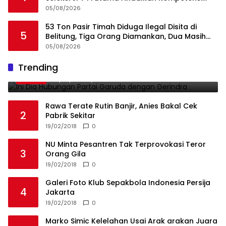
dan Integritas, Bukan Kedekatan
05/08/2026
53 Ton Pasir Timah Diduga Ilegal Disita di
5
Belitung, Tiga Orang Diamankan, Dua Masih
Diburu
05/08/2026
Ini Dia Hubungan Partai Garuda dengan
Trending
1
Gerindra
19/02/2018
0
Rawa Terate Rutin Banjir, Anies Bakal Cek
2
Pabrik Sekitar
19/02/2018
0
NU Minta Pesantren Tak Terprovokasi Teror
3
Orang Gila
19/02/2018
0
Galeri Foto Klub Sepakbola Indonesia Persija
4
Jakarta
19/02/2018
0
Marko Simic Kelelahan Usai Arak arakan Juara