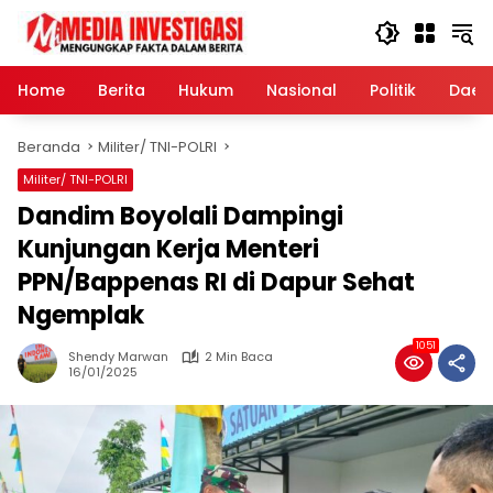
Langsung
ke
konten
Home
Berita
Hukum
Nasional
Politik
Daer
Beranda
Militer/ TNI-POLRI
Militer/ TNI-POLRI
Dandim Boyolali Dampingi
Kunjungan Kerja Menteri
PPN/Bappenas RI di Dapur Sehat
Ngemplak
1051
Shendy Marwan
2 Min Baca
16/01/2025