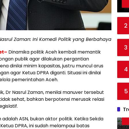
2
asrul Zaman: Ini Komedi Politik yang Berbahaya
3
et–
Dinamika politik Aceh kembali memantik
ongan publik agar dilakukan pergantian
na dinilai minim kapasitas, justru muncul arus
4
n agar Ketua DPRA diganti. Situasi ini dinilai
kelola pemerintahan Aceh.
5
ik, Dr Nasrul Zaman, menilai manuver tersebut
tidak sehat, bahkan berpotensi merusak relasi
gislatif.
Tr
h adalah ASN, bukan aktor politik. Ketika Sekda
 Ketua DPRA, ini sudah melampaui batas