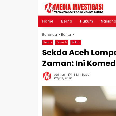
Langsung
ke
konten
Home
Berita
Hukum
Nasiona
Beranda
Berita
Berita
Daerah
Politik
Sekda Aceh Lompa
Zaman: Ini Komedi
Atrijhon
3 Min Baca
02/02/2026