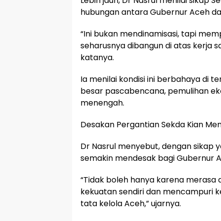
Lebih jauh, Dr Nasrul menilai sikap
hubungan antara Gubernur Aceh dan 
“Ini bukan mendinamisasi, tapi mempr
seharusnya dibangun di atas kerja sa
katanya.
Ia menilai kondisi ini berbahaya d
besar pascabencana, pemulihan eko
menengah.
Desakan Pergantian Sekda Kian Me
Dr Nasrul menyebut, dengan sikap y
semakin mendesak bagi Gubernur A
“Tidak boleh hanya karena merasa 
kekuatan sendiri dan mencampuri keb
tata kelola Aceh,” ujarnya.