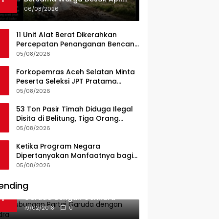
Dan Pemkab Konsel Tangkap
06/08/2026
Pelaku Angkut Cangkang
Sawit Overload, Truk PT KAP
11 Unit Alat Berat Dikerahkan
Melintas Jalan Umum
Percepatan Penanganan Bencana
di Kelurahan Sipange Kecamatan
05/08/2026
Tukka
Forkopemras Aceh Selatan Minta
Peserta Seleksi JPT Pratama
Andalkan Kompetensi dan
05/08/2026
Integritas, Bukan Kedekatan
53 Ton Pasir Timah Diduga Ilegal
Disita di Belitung, Tiga Orang
Diamankan, Dua Masih Diburu
05/08/2026
Ketika Program Negara
Dipertanyakan Manfaatnya bagi
Seluruh Penggiat Literasi
05/08/2026
ending
Ini Dia Hubungan Partai
1
Garuda dengan Gerindra
19/02/2018
0