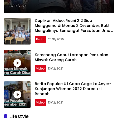
Gantung Terbakar; Tuntutan
07/08/2026
Tata Niaga Timah Jadi Sorotan
Cuplikan Video: Reuni 212 Siap
Menggema di Monas 2 Desember, Bukti
Mengalirnya Semangat Persatuan Umat
di Indonesia
Berita
23/11/2025
Kemendag Cabut Larangan Penjualan
Minyak Goreng Curah
Video
13/12/2021
Berita Populer: Uji Coba Gage ke Anyer-
Kunjungan Wisman 2022 Diprediksi
Rendah
Video
13/12/2021
Lifestyle