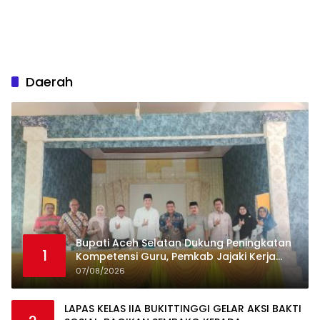
Daerah
Bupati Aceh Selatan Dukung Peningkatan
1
Kompetensi Guru, Pemkab Jajaki Kerja
Sama dengan Pascasarjana USK
07/08/2026
LAPAS KELAS IIA BUKITTINGGI GELAR AKSI BAKTI