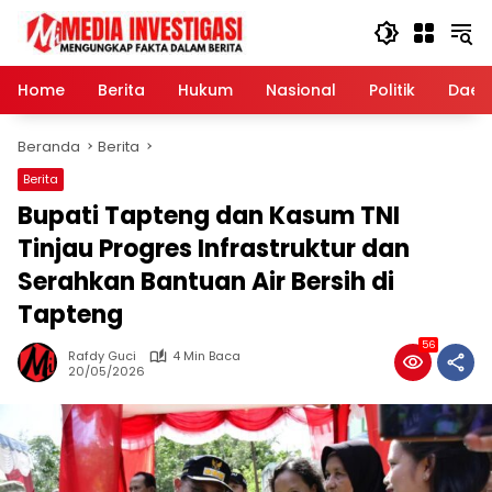
Langsung
ke
konten
Home
Berita
Hukum
Nasional
Politik
Daer
Beranda
Berita
Berita
Bupati Tapteng dan Kasum TNI
Tinjau Progres Infrastruktur dan
Serahkan Bantuan Air Bersih di
Tapteng
56
Rafdy Guci
4 Min Baca
20/05/2026