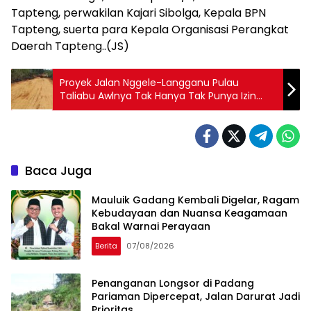
Tapteng, perwakilan Kajari Sibolga, Kepala BPN
Tapteng, suerta para Kepala Organisasi Perangkat
Daerah Tapteng..(JS)
Proyek Jalan Nggele-Langganu Pulau
Taliabu Awlnya Tak Hanya Tak Punya Izin
Namun Kontraktor Meninggalkan Sejumlah
Luka Pekerja Tak Terbayar Bahkan Material
Tak Terbayar
Baca Juga
Mauluik Gadang Kembali Digelar, Ragam
Kebudayaan dan Nuansa Keagamaan
Bakal Warnai Perayaan
Berita
07/08/2026
Penanganan Longsor di Padang
Pariaman Dipercepat, Jalan Darurat Jadi
Prioritas