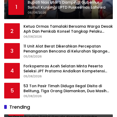
Bupati Nias Utara Dampingi Gubernur
1
Sumut Kunjungi UPTD Puskesmas Lahewa
06/08/2026
Ketua Ormas Tamalaki Bersama Warga Desak
2
Aph Dan Pemkab Konsel Tangkap Pelaku
Angkut Cangkang Sawit Overload, Truk PT KAP
06/08/2026
Melintas Jalan Umum
11 Unit Alat Berat Dikerahkan Percepatan
3
Penanganan Bencana di Kelurahan Sipange
Kecamatan Tukka
05/08/2026
Forkopemras Aceh Selatan Minta Peserta
4
Seleksi JPT Pratama Andalkan Kompetensi
dan Integritas, Bukan Kedekatan
05/08/2026
53 Ton Pasir Timah Diduga Ilegal Disita di
5
Belitung, Tiga Orang Diamankan, Dua Masih
Diburu
05/08/2026
Ini Dia Hubungan Partai Garuda dengan
Trending
1
Gerindra
19/02/2018
0