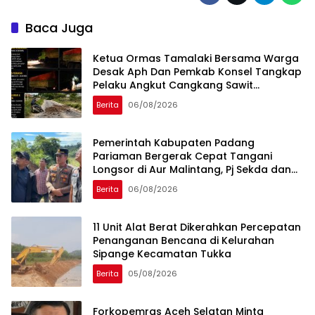
Baca Juga
Ketua Ormas Tamalaki Bersama Warga
Desak Aph Dan Pemkab Konsel Tangkap
Pelaku Angkut Cangkang Sawit
Overload, Truk PT KAP Melintas Jalan
Berita
06/08/2026
Umum
Pemerintah Kabupaten Padang
Pariaman Bergerak Cepat Tangani
Longsor di Aur Malintang, Pj Sekda dan
Anggota DPR RI Sepakati Pembukaan
Berita
06/08/2026
Trase Jalan Baru
11 Unit Alat Berat Dikerahkan Percepatan
Penanganan Bencana di Kelurahan
Sipange Kecamatan Tukka
Berita
05/08/2026
Forkopemras Aceh Selatan Minta