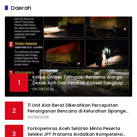
Daerah
Ketua Ormas Tamalaki Bersama Warga
1
Desak Aph Dan Pemkab Konsel Tangkap
Pelaku Angkut Cangkang Sawit Overload,
06/08/2026
Truk PT KAP Melintas Jalan Umum
11 Unit Alat Berat Dikerahkan Percepatan
2
Penanganan Bencana di Kelurahan Sipange
Kecamatan Tukka
05/08/2026
Forkopemras Aceh Selatan Minta Peserta
3
Seleksi JPT Pratama Andalkan Kompetensi