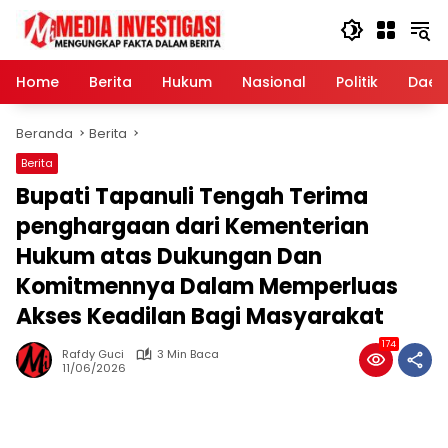
Langsung
ke
konten
Home
Berita
Hukum
Nasional
Politik
Daer
Beranda
Berita
Berita
Bupati Tapanuli Tengah Terima
penghargaan dari Kementerian
Hukum atas Dukungan Dan
Komitmennya Dalam Memperluas
Akses Keadilan Bagi Masyarakat
174
Rafdy Guci
3 Min Baca
11/06/2026