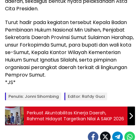
daerah, sekaligus bentuk nyata pelaksanaan Asta
Cita Presiden.
Turut hadir pada kegiatan tersebut Kepala Badan
Pembinaan Hukum Nasional Min Usihen, Penjabat
Sekretaris Daerah Provinsi Sumut Sulaiman Harahap,
unsur Forkopimda Sumut, para bupati dan wali kota
se-Sumut, Kepala Kantor Wilayah Kementerian
Hukum Sumut Ignatius Silalahi, serta pimpinan
organisasi perangkat daerah terkait di lingkungan
Pemprov Sumut.
*JS*
Penulis: Jonni Sihombing
Editor: Rafdy Guci
Perkuat Akuntabilitas Kinerja Daerah,
Rahmat Hidayat Targetkan Nilai A SAKIP 2026