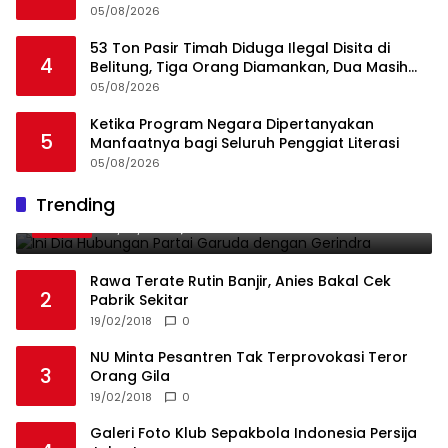
dan Integritas, Bukan Kedekatan
05/08/2026
53 Ton Pasir Timah Diduga Ilegal Disita di
4
Belitung, Tiga Orang Diamankan, Dua Masih
Diburu
05/08/2026
Ketika Program Negara Dipertanyakan
5
Manfaatnya bagi Seluruh Penggiat Literasi
05/08/2026
Ini Dia Hubungan Partai Garuda dengan
Trending
1
Gerindra
19/02/2018
0
Rawa Terate Rutin Banjir, Anies Bakal Cek
2
Pabrik Sekitar
19/02/2018
0
NU Minta Pesantren Tak Terprovokasi Teror
3
Orang Gila
19/02/2018
0
Galeri Foto Klub Sepakbola Indonesia Persija