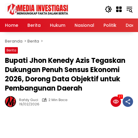
Langsung
ke
konten
Home
Berita
Hukum
Nasional
Politik
Daer
Beranda
Berita
Berita
Bupati Jhon Kenedy Azis Tegaskan
Dukungan Penuh Sensus Ekonomi
2026, Dorong Data Objektif untuk
Pembangunan Daerah
37
Rafdy Guci
2 Min Baca
19/02/2026