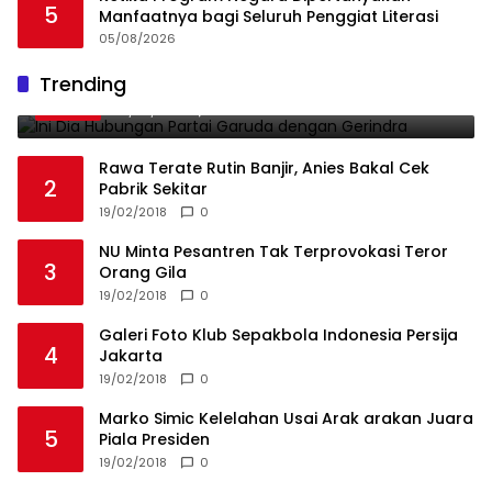
5
Manfaatnya bagi Seluruh Penggiat Literasi
05/08/2026
Ini Dia Hubungan Partai Garuda dengan
Trending
1
Gerindra
19/02/2018
0
Rawa Terate Rutin Banjir, Anies Bakal Cek
2
Pabrik Sekitar
19/02/2018
0
NU Minta Pesantren Tak Terprovokasi Teror
3
Orang Gila
19/02/2018
0
Galeri Foto Klub Sepakbola Indonesia Persija
4
Jakarta
19/02/2018
0
Marko Simic Kelelahan Usai Arak arakan Juara
5
Piala Presiden
19/02/2018
0