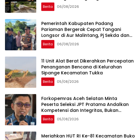
Overload, Truk PT KAP Melintas Jalan
Berita
06/08/2026
Umum
Pemerintah Kabupaten Padang
Pariaman Bergerak Cepat Tangani
Longsor di Aur Malintang, Pj Sekda dan
Anggota DPR RI Sepakati Pembukaan
Berita
06/08/2026
Trase Jalan Baru
11 Unit Alat Berat Dikerahkan Percepatan
Penanganan Bencana di Kelurahan
Sipange Kecamatan Tukka
Berita
05/08/2026
Forkopemras Aceh Selatan Minta
Peserta Seleksi JPT Pratama Andalkan
Kompetensi dan Integritas, Bukan
Kedekatan
Berita
05/08/2026
Meriahkan HUT RI Ke-81 Kecamatan Buko