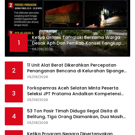
Ketua Ormas Tamalaki Bersama Warga
1
Desak Aph Dan Pemkab Konsel Tangkap
Pelaku Angkut Cangkang Sawit Overload,
06/08/2026
Truk PT KAP Melintas Jalan Umum
11 Unit Alat Berat Dikerahkan Percepatan
2
Penanganan Bencana di Kelurahan Sipange
Kecamatan Tukka
05/08/2026
Forkopemras Aceh Selatan Minta Peserta
3
Seleksi JPT Pratama Andalkan Kompetensi
dan Integritas, Bukan Kedekatan
05/08/2026
53 Ton Pasir Timah Diduga Ilegal Disita di
4
Belitung, Tiga Orang Diamankan, Dua Masih
Diburu
05/08/2026
Ketika Program Negara Dipertanyakan