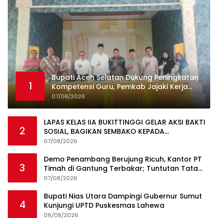
Bupati Aceh Selatan Dukung Peningkatan
1
Kompetensi Guru, Pemkab Jajaki Kerja
Sama dengan Pascasarjana USK
07/08/2026
LAPAS KELAS IIA BUKITTINGGI GELAR AKSI BAKTI
2
SOSIAL, BAGIKAN SEMBAKO KEPADA
MASYARAKAT SEKITAR
07/08/2026
Demo Penambang Berujung Ricuh, Kantor PT
3
Timah di Gantung Terbakar; Tuntutan Tata
Niaga Timah Jadi Sorotan
07/08/2026
Bupati Nias Utara Dampingi Gubernur Sumut
4
Kunjungi UPTD Puskesmas Lahewa
06/08/2026