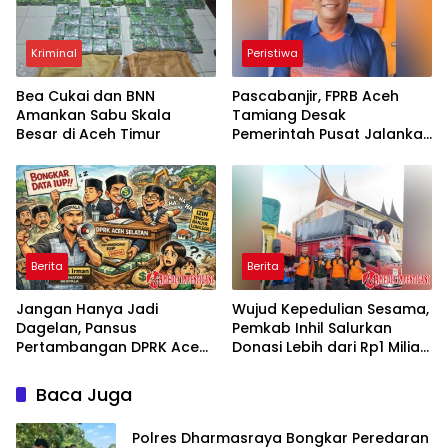
Kriminal
Peristiwa
Bea Cukai dan BNN
Pascabanjir, FPRB Aceh
Amankan Sabu Skala
Tamiang Desak
Besar di Aceh Timur
Pemerintah Pusat Jalankan
Program Padat Karya
Bersihkan Lingkungan
Berita
Berita
Jangan Hanya Jadi
Wujud Kepedulian Sesama,
Dagelan, Pansus
Pemkab Inhil Salurkan
Pertambangan DPRK Aceh
Donasi Lebih dari Rp1 Miliar
Selatan Didesak Bongkar
dan Logistik untuk Korban
Data Rekomendasi IUP ke
Bencana di Aceh, Sumut,
Baca Juga
Publik
dan Sumbar
Polres Dharmasraya Bongkar Peredaran