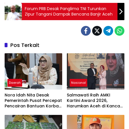
Forum PRB Desak Panglima TNI Turunkan
Zipur Tangani Dampak Bencana Banjir Aceh
Pos Terkait
Daerah
Nasional
Nora Idah Nita Desak
Salmawati Raih AMKI
Pemerintah Pusat Percepat
Kartini Award 2026,
Pencairan Bantuan Korban
Harumkan Aceh di Kancah
Bencana Hidrometeorologi
Nasional
di Aceh