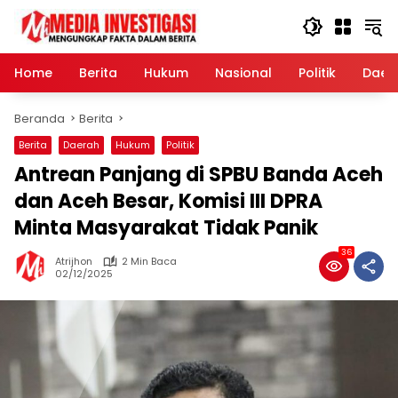
Langsung
ke
konten
Home
Berita
Hukum
Nasional
Politik
Daer
Beranda
Berita
Berita
Daerah
Hukum
Politik
Antrean Panjang di SPBU Banda Aceh
dan Aceh Besar, Komisi III DPRA
Minta Masyarakat Tidak Panik
36
Atrijhon
2 Min Baca
02/12/2025