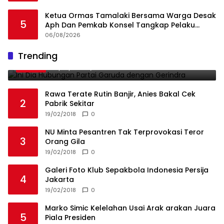
Ketua Ormas Tamalaki Bersama Warga Desak
5
Aph Dan Pemkab Konsel Tangkap Pelaku
Angkut Cangkang Sawit Overload, Truk PT KAP
06/08/2026
Melintas Jalan Umum
Ini Dia Hubungan Partai Garuda dengan
Trending
1
Gerindra
19/02/2018
0
Rawa Terate Rutin Banjir, Anies Bakal Cek
2
Pabrik Sekitar
19/02/2018
0
NU Minta Pesantren Tak Terprovokasi Teror
3
Orang Gila
19/02/2018
0
Galeri Foto Klub Sepakbola Indonesia Persija
4
Jakarta
19/02/2018
0
Marko Simic Kelelahan Usai Arak arakan Juara
5
Piala Presiden