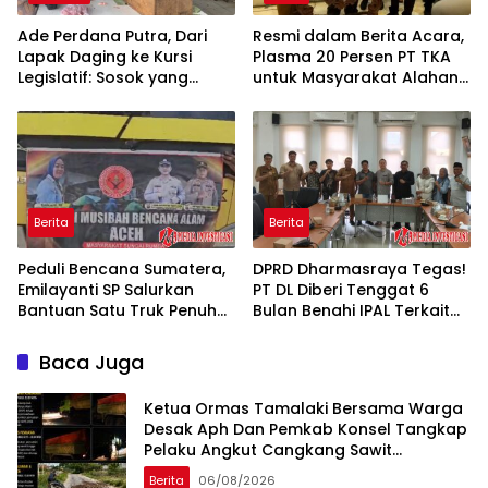
Ade Perdana Putra, Dari
Resmi dalam Berita Acara,
Lapak Daging ke Kursi
Plasma 20 Persen PT TKA
Legislatif: Sosok yang
untuk Masyarakat Alahan
Selalu Dicari Warga
Nan Tigo dan Lubuk Besar
Dharmasraya
Disepakati di Kantor
Gubernur Sumbar
Berita
Berita
Peduli Bencana Sumatera,
DPRD Dharmasraya Tegas!
Emilayanti SP Salurkan
PT DL Diberi Tenggat 6
Bantuan Satu Truk Penuh
Bulan Benahi IPAL Terkait
ke Aceh
Dugaan Pencemaran
Sungai Koto Balai
Baca Juga
Ketua Ormas Tamalaki Bersama Warga
Desak Aph Dan Pemkab Konsel Tangkap
Pelaku Angkut Cangkang Sawit
Overload, Truk PT KAP Melintas Jalan
Berita
06/08/2026