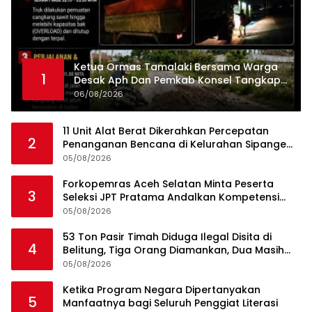
Ketua Ormas Tamalaki Bersama Warga
1
Desak Aph Dan Pemkab Konsel Tangkap
Pelaku Angkut Cangkang Sawit Overload,
06/08/2026
Truk PT KAP Melintas Jalan Umum
11 Unit Alat Berat Dikerahkan Percepatan
2
Penanganan Bencana di Kelurahan Sipange
Kecamatan Tukka
05/08/2026
Forkopemras Aceh Selatan Minta Peserta
3
Seleksi JPT Pratama Andalkan Kompetensi
dan Integritas, Bukan Kedekatan
05/08/2026
53 Ton Pasir Timah Diduga Ilegal Disita di
4
Belitung, Tiga Orang Diamankan, Dua Masih
Diburu
05/08/2026
Ketika Program Negara Dipertanyakan
5
Manfaatnya bagi Seluruh Penggiat Literasi