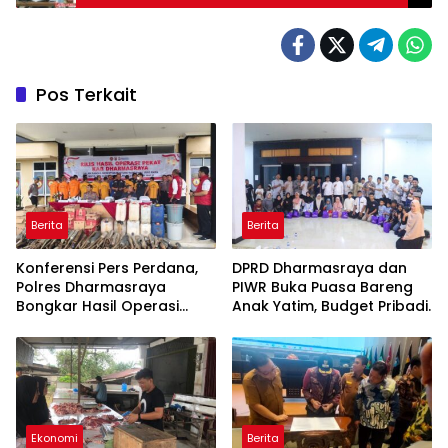
Bupati Terpilih.
Pos Terkait
Berita
Berita
Konferensi Pers Perdana,
DPRD Dharmasraya dan
Polres Dharmasraya
PIWR Buka Puasa Bareng
Bongkar Hasil Operasi
Anak Yatim, Budget Pribadi.
Pekat Jelang Ramadhan
1447 H
Ekonomi
Berita