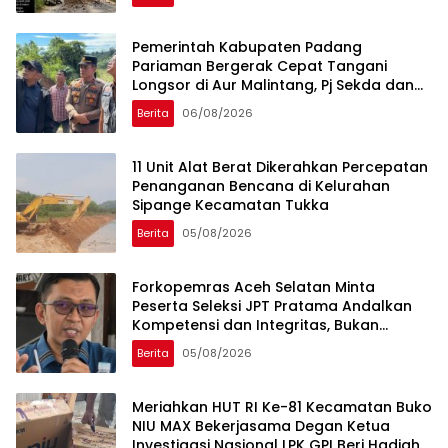
Umum
Pemerintah Kabupaten Padang
Pariaman Bergerak Cepat Tangani
Longsor di Aur Malintang, Pj Sekda dan
Anggota DPR RI Sepakati Pembukaan
Berita
06/08/2026
Trase Jalan Baru
11 Unit Alat Berat Dikerahkan Percepatan
Penanganan Bencana di Kelurahan
Sipange Kecamatan Tukka
Berita
05/08/2026
Forkopemras Aceh Selatan Minta
Peserta Seleksi JPT Pratama Andalkan
Kompetensi dan Integritas, Bukan
Kedekatan
Berita
05/08/2026
Meriahkan HUT RI Ke-81 Kecamatan Buko
NIU MAX Bekerjasama Degan Ketua
Investigasi Nasional LPK GPI Beri Hadiah