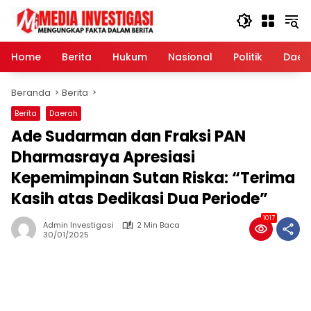
Langsung
ke
konten
Home
Berita
Hukum
Nasional
Politik
Daer
Beranda
Berita
Berita
Daerah
Ade Sudarman dan Fraksi PAN
Dharmasraya Apresiasi
Kepemimpinan Sutan Riska: “Terima
Kasih atas Dedikasi Dua Periode”
1017
Admin Investigasi
2 Min Baca
30/01/2025