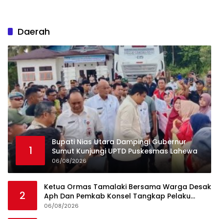
Daerah
Bupati Nias Utara Dampingi Gubernur
1
Sumut Kunjungi UPTD Puskesmas Lahewa
06/08/2026
Ketua Ormas Tamalaki Bersama Warga Desak
2
Aph Dan Pemkab Konsel Tangkap Pelaku
Angkut Cangkang Sawit Overload, Truk PT KAP
06/08/2026
Melintas Jalan Umum