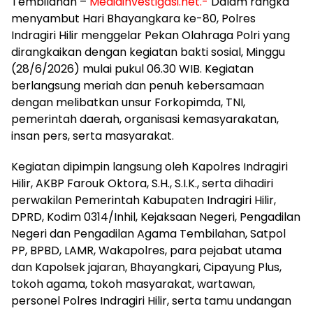
Tembilahan –
Mediainvestigasi.net.-
Dalam rangka
menyambut Hari Bhayangkara ke-80, Polres
Indragiri Hilir menggelar Pekan Olahraga Polri yang
dirangkaikan dengan kegiatan bakti sosial, Minggu
(28/6/2026) mulai pukul 06.30 WIB. Kegiatan
berlangsung meriah dan penuh kebersamaan
dengan melibatkan unsur Forkopimda, TNI,
pemerintah daerah, organisasi kemasyarakatan,
insan pers, serta masyarakat.
Kegiatan dipimpin langsung oleh Kapolres Indragiri
Hilir, AKBP Farouk Oktora, S.H., S.I.K., serta dihadiri
perwakilan Pemerintah Kabupaten Indragiri Hilir,
DPRD, Kodim 0314/Inhil, Kejaksaan Negeri, Pengadilan
Negeri dan Pengadilan Agama Tembilahan, Satpol
PP, BPBD, LAMR, Wakapolres, para pejabat utama
dan Kapolsek jajaran, Bhayangkari, Cipayung Plus,
tokoh agama, tokoh masyarakat, wartawan,
personel Polres Indragiri Hilir, serta tamu undangan