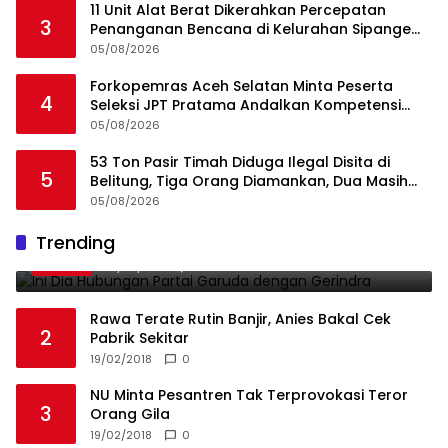
11 Unit Alat Berat Dikerahkan Percepatan
3
Penanganan Bencana di Kelurahan Sipange
Kecamatan Tukka
05/08/2026
Forkopemras Aceh Selatan Minta Peserta
4
Seleksi JPT Pratama Andalkan Kompetensi
dan Integritas, Bukan Kedekatan
05/08/2026
53 Ton Pasir Timah Diduga Ilegal Disita di
5
Belitung, Tiga Orang Diamankan, Dua Masih
Diburu
05/08/2026
Ini Dia Hubungan Partai Garuda dengan
Trending
1
Gerindra
19/02/2018
0
Rawa Terate Rutin Banjir, Anies Bakal Cek
2
Pabrik Sekitar
19/02/2018
0
NU Minta Pesantren Tak Terprovokasi Teror
3
Orang Gila
19/02/2018
0