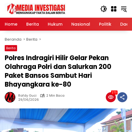
Langsung
ke
konten
Home
Berita
Hukum
Nasional
Politik
Daer
Beranda
Berita
Berita
Polres Indragiri Hilir Gelar Pekan
Olahraga Polri dan Salurkan 200
Paket Bansos Sambut Hari
Bhayangkara ke-80
273
Rafdy Guci
2 Min Baca
29/06/2026