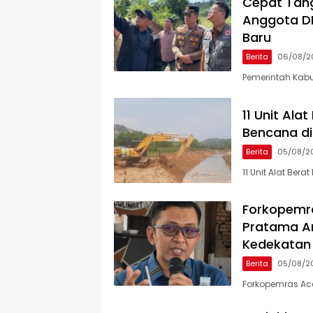
Cepat Tang
Anggota DP
Baru
Berita
06/08/2
Pemerintah Kab
11 Unit Al
Bencana di
Berita
05/08/2
11 Unit Alat Be
Forkopemra
Pratama An
Kedekatan
Berita
05/08/2
Forkopemras Ace