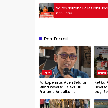
Satres Narkoba Polres Inhil Ung
dan Sabu
Pos Terkait
Berita
Berita
Forkopemras Aceh Selatan
Ketika
Minta Peserta Seleksi JPT
Dipert
Pratama Andalkan
bagi Se
Kompetensi dan Integritas,
Literasi
Bukan Kedekatan