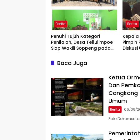
Berita
Berita
Penuhi Tujuh Kategori
Kepala
Penilaian, Desa Tellulimpoe
Pimpin 
Siap Wakili Soppeng pada
Diskus
Ajang Desa Berkinerja Baik
Pereko
2026
Baca Juga
Ketua Orm
Dan Pemka
Cangkang S
Umum
Berita
06/08/2
Foto Dokumenta
Pemerinta