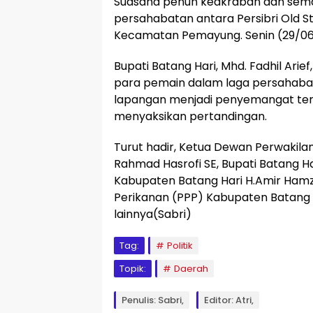
Suasana penuh keakraban dan sema
persahabatan antara Persibri Old S
Kecamatan Pemayung. Senin (29/06
Bupati Batang Hari, Mhd. Fadhil Arie
para pemain dalam laga persahabat
lapangan menjadi penyemangat ter
menyaksikan pertandingan.
Turut hadir, Ketua Dewan Perwakil
Rahmad Hasrofi SE, Bupati Batang H
Kabupaten Batang Hari H.Amir Hamzah
Perikanan (PPP) Kabupaten Batang Ha
lainnya(Sabri)
Tag:
Politik
Topik:
Daerah
Penulis: Sabri,
Editor: Atri,