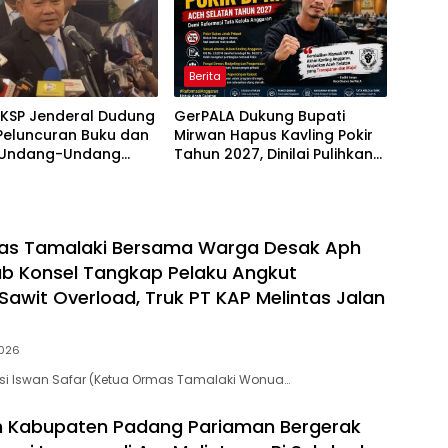
Berita
 KSP Jenderal Dudung
GerPALA Dukung Bupati
Peluncuran Buku dan
Mirwan Hapus Kavling Pokir
i Undang-Undang
Tahun 2027, Dinilai Pulihkan
nomian Nasional
Marwah DPRK dan Tata
Kelola APBK
as Tamalaki Bersama Warga Desak Aph
b Konsel Tangkap Pelaku Angkut
awit Overload, Truk PT KAP Melintas Jalan
026
si Iswan Safar (Ketua Ormas Tamalaki Wonua…
h Kabupaten Padang Pariaman Bergerak