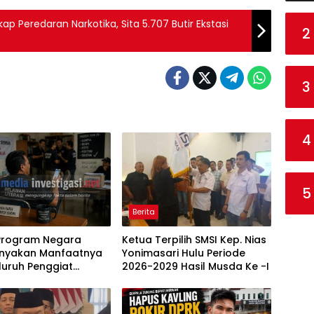
kap Peredaran Narkotika, Sita 5.707 Butir Ekstasi
2
3
4
5
Berita
 Program Negara
Ketua Terpilih SMSI Kep. Nias
anyakan Manfaatnya
Yonimasari Hulu Periode
luruh Penggiat
2026-2029 Hasil Musda Ke -I