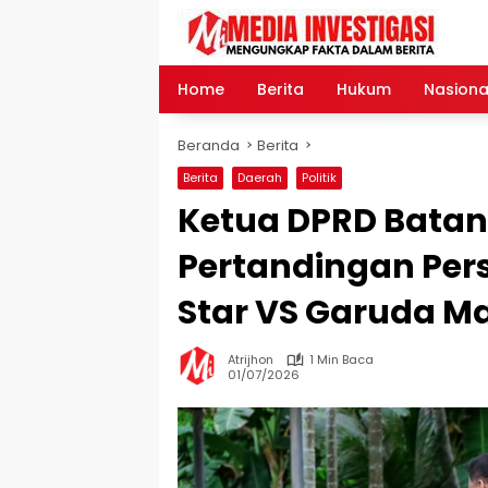
Langsung
ke
konten
Home
Berita
Hukum
Nasiona
Beranda
Berita
Berita
Daerah
Politik
Ketua DPRD Batan
Pertandingan Pers
Star VS Garuda M
Atrijhon
1 Min Baca
01/07/2026