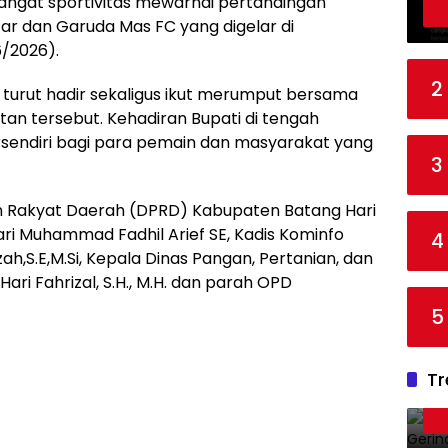
ngat sportivitas mewarnai pertandingan
tar dan Garuda Mas FC yang digelar di
/2026).
2
f, turut hadir sekaligus ikut merumput bersama
an tersebut. Kehadiran Bupati di tengah
sendiri bagi para pemain dan masyarakat yang
3
an Rakyat Daerah (DPRD) Kabupaten Batang Hari
ari Muhammad Fadhil Arief SE, Kadis Kominfo
4
,S.E,M.Si, Kepala Dinas Pangan, Pertanian, dan
ri Fahrizal, S.H., M.H. dan parah OPD
5
Tr