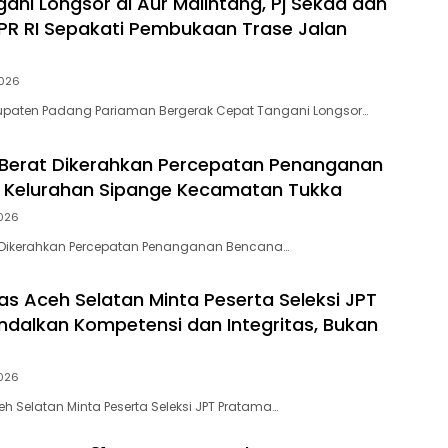
ani Longsor di Aur Malintang, Pj Sekda dan
R RI Sepakati Pembukaan Trase Jalan
026
upaten Padang Pariaman Bergerak Cepat Tangani Longsor…
at Berat Dikerahkan Percepatan Penanganan
 Kelurahan Sipange Kecamatan Tukka
026
rat Dikerahkan Percepatan Penanganan Bencana…
s Aceh Selatan Minta Peserta Seleksi JPT
dalkan Kompetensi dan Integritas, Bukan
026
h Selatan Minta Peserta Seleksi JPT Pratama…