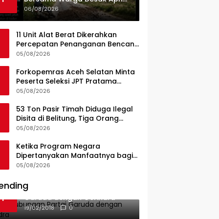
Dan Pemkab Konsel Tangkap
06/08/2026
Pelaku Angkut Cangkang
Sawit Overload, Truk PT KAP
11 Unit Alat Berat Dikerahkan
Melintas Jalan Umum
Percepatan Penanganan Bencana
di Kelurahan Sipange Kecamatan
05/08/2026
Tukka
Forkopemras Aceh Selatan Minta
Peserta Seleksi JPT Pratama
Andalkan Kompetensi dan
05/08/2026
Integritas, Bukan Kedekatan
53 Ton Pasir Timah Diduga Ilegal
Disita di Belitung, Tiga Orang
Diamankan, Dua Masih Diburu
05/08/2026
Ketika Program Negara
Dipertanyakan Manfaatnya bagi
Seluruh Penggiat Literasi
05/08/2026
ending
Ini Dia Hubungan Partai
1
Garuda dengan Gerindra
19/02/2018
0